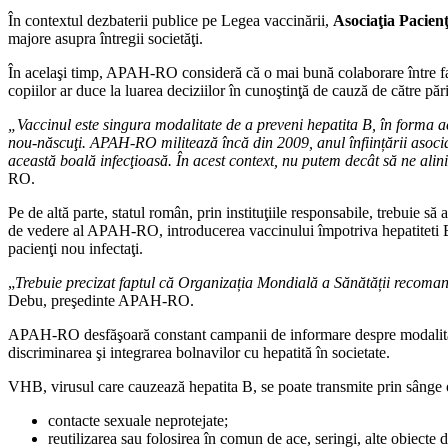
În contextul dezbaterii publice pe Legea vaccinării,
Asociaţia Pacien
majore asupra întregii societăţi.
În acelaşi timp, APAH-RO consideră că o mai bună colaborare între factor
copiilor ar duce la luarea deciziilor în cunoştinţă de cauză de către pări
„Vaccinul este singura modalitate de a preveni hepatita B, în forma acut
nou-născuţi. APAH-RO militează încă din 2009, anul înființării asociați
această boală infecţioasă. În acest context, nu putem decât să ne alin
RO.
Pe de altă parte, statul român, prin instituţiile responsabile, trebuie s
de vedere al APAH-RO, introducerea vaccinului împotriva hepatiteti B,
pacienţi nou infectaţi.
„
Trebuie precizat faptul că Organizația Mondială a Sănătății recoman
Debu, preşedinte APAH-RO.
APAH-RO desfăşoară constant campanii de informare despre modalitatea d
discriminarea şi integrarea bolnavilor cu hepatită în societate.
VHB, virusul care cauzează hepatita B, se poate transmite prin sânge ori
contacte sexuale neprotejate;
reutilizarea sau folosirea în comun de ace, seringi, alte obiecte 