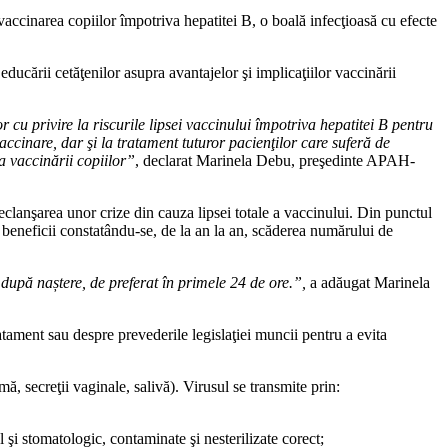
vaccinarea copiilor împotriva hepatitei B, o boală infecţioasă cu efecte
ducării cetăţenilor asupra avantajelor şi implicaţiilor vaccinării
r cu privire la riscurile lipsei vaccinului împotriva hepatitei B pentru
accinare, dar şi la tratament tuturor pacienţilor care suferă de
a vaccinării copiilor”
, declarat Marinela Debu, preşedinte APAH-
declanşarea unor crize din cauza lipsei totale a vaccinului. Din punctul
eneficii constatându-se, de la an la an, scăderea numărului de
după naștere, de preferat în primele 24 de ore.”,
a adăugat Marinela
ament sau despre prevederile legislaţiei muncii pentru a evita
, secreţii vaginale, salivă). Virusul se transmite prin:
l şi stomatologic, contaminate şi nesterilizate corect;