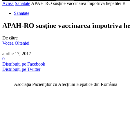
Acasă
Sanatate
APAH-RO susţine vaccinarea împotriva hepatitei B
Sanatate
APAH-RO susţine vaccinarea împotriva he
De către
Vocea Olteniei
-
aprilie 17, 2017
0
Distribuiți pe Facebook
Distribuiți pe Twitter
Asociaţia Pacienţilor cu Afecţiuni Hepatice din România