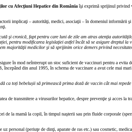
ţilor cu Afecţiuni Hepatice din România
îşi exprimă sprijinul privind 
ii implicaţi – autorităţi, medici, asociaţii – în domeniul informării şi e
nţi.
ă şi cronică, fapt pentru care luni de zile am atras atenţia autorităţilo
ei, pentru modificarea legislaţiei astfel încât să se asigure dreptul la v
iem majorităţii medicilor şi să sprijinim orice demers privind necesitate
ă asigure în mod neîntrerupt un stoc suficient de vaccinuri pentru a evita 
 începând din anul 1995, în schema de vaccinare a avut cele mai mari b
dă ca toți bebelușii să primească prima doză de vaccin cât mai repede 
e transmitere a virusurilor hepatice, despre prevenţie şi acces la trat
 de la mamă la copil, în timpul naşterii sau prin fluide corporale (spermă
de uz personal (periuţe de dinţi, aparate de ras etc.) sau cosmetic, medica