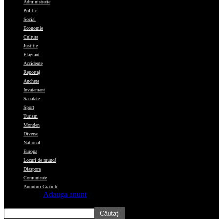
Administratie
Politic
Social
Economie
Cultura
Justitie
Flagrant
Accidente
Reportaj
Ancheta
Invatamant
Sanatate
Sport
Turism
Monden
Diverse
National
Europa
Locuri de muncă
Diaspora
Comunicate
Anunturi Gratuite
Adauga anunt