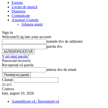
Europa
Locuri de muncă
Diaspora
Comunicate
Anunturi Gratuite
Adauga anunt
Sign in
Welcome!
Log into your account
numele dvs de utilizator
parola dvs
V-ați uitat parola?
Password recovery
Recuperați-vă parola
adresa dvs de email
Căutați
21.4
C
Craiova
luni, august 10, 2026
Autentificați-vă / Înregistrați-vă