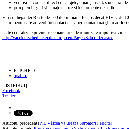
venirea în contact direct cu sângele, chiar şi uscat, sau cu rănil
prin piercing-uri şi tatuaje cu ace şi instrumente nesterile.
Virusul hepatitei B este de 100 de ori mai infecţios decât HIV şi de 10 
instrumente care au venit în contact cu sânge contaminat şi nu au fost st
Date centralizate privind recomandările de imunizare împotriva virus
http://vaccine-schedule.ecdc.europa.eu/Pages/Scheduler.aspx
.
ETICHETE
apah ro
DISTRIBUIȚI
Facebook
Twitter
Articolul precedent
TNL Vâlcea vă urează Sărbători Fericite!
Articolul următor
Primăria municipiului Slatina anunță finalizarea prime