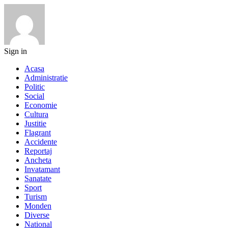
Sign in
Acasa
Administratie
Politic
Social
Economie
Cultura
Justitie
Flagrant
Accidente
Reportaj
Ancheta
Invatamant
Sanatate
Sport
Turism
Monden
Diverse
National