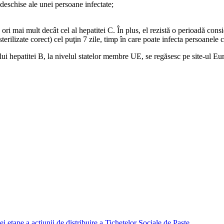
e deschise ale unei persoane infectate;
ori mai mult decât cel al hepatitei C. În plus, el rezistă o perioadă con
erilizate corect) cel puţin 7 zile, timp în care poate infecta persoanele c
ului hepatitei B, la nivelul statelor membre UE, se regăsesc pe site-ul
i etape a acțiunii de distribuire a Tichetelor Sociale de Paște