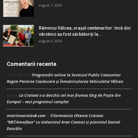
august 7, 2026
Râmnicu Vâlcea, orașul centenarilor: încă doi
vârstnici au fost sărbătoriți la...
august 6, 2026
Comentarii recente
Programări online la Serviciul Public Comunitar
Aurel Bursa
la
Regim Permise Conducere şi Înmatricularea Vehiculelor Vâlcea
La Craiova s-a deschis cel mai frumos târg de Paște din
Geo
la
Europa! – vezi programul complet
matrimonialeok.com
Filarmonica Oltenia Craiova:
la
“METAmorfoze” cu violonistul Aron Cavassi și pianistul Daniel
Dascălu