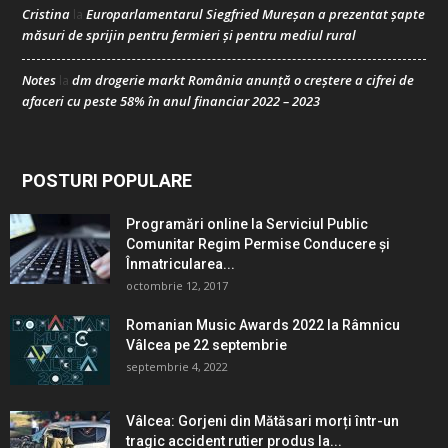
Cristina
Europarlamentarul Siegfried Mureșan a prezentat șapte
la
măsuri de sprijin pentru fermieri și pentru mediul rural
Notes
dm drogerie markt România anunță o creștere a cifrei de
la
afaceri cu peste 58% în anul financiar 2022 – 2023
POSTURI POPULARE
Programări online la Serviciul Public
Comunitar Regim Permise Conducere şi
Înmatricularea...
octombrie 12, 2017
Romanian Music Awards 2022 la Râmnicu
Vâlcea pe 22 septembrie
septembrie 4, 2022
Vâlcea: Gorjeni din Mătăsari morți într-un
tragic accident rutier produs la...