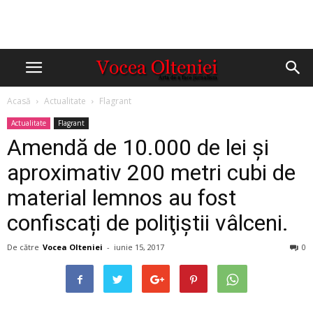
Acasă
Actualitate
Flagrant
Actualitate
Flagrant
Amendă de 10.000 de lei şi
aproximativ 200 metri cubi de
material lemnos au fost
confiscați de poliţiştii vâlceni.
De către
Vocea Olteniei
-
iunie 15, 2017
0