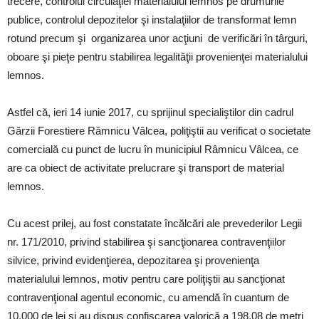
trecere, controlul circulaţiei materialului lemnos pe drumurile
publice, controlul depozitelor şi instalaţiilor de transformat lemn
rotund precum şi organizarea unor acţiuni de verificări în târguri,
oboare şi pieţe pentru stabilirea legalităţii provenienţei materialului
lemnos.
Astfel că, ieri 14 iunie 2017, cu sprijinul specialiştilor din cadrul
Gărzii Forestiere Râmnicu Vâlcea, poliţiştii au verificat o societate
comercială cu punct de lucru în municipiul Râmnicu Vâlcea, ce
are ca obiect de activitate prelucrare şi transport de material
lemnos.
Cu acest prilej, au fost constatate încălcări ale prevederilor Legii
nr. 171/2010, privind stabilirea şi sancţionarea contravenţiilor
silvice, privind evidenţierea, depozitarea şi provenienţa
materialului lemnos, motiv pentru care poliţiştii au sancţionat
contravenţional agentul economic, cu amendă în cuantum de
10.000 de lei şi au dispus confiscarea valorică a 198,08 de metri