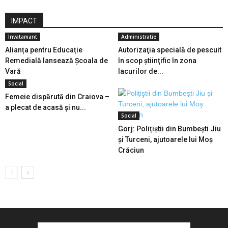
IMPACT
Invatamant
Administratie
Alianța pentru Educație
Autorizaţia specială de pescuit
Remedială lansează Școala de
în scop ştiinţific în zona
Vară
lacurilor de...
Social
Femeie dispărută din Craiova –
a plecat de acasă și nu...
Social
Gorj: Polițiştii din Bumbești Jiu
și Turceni, ajutoarele lui Moş
Crăciun