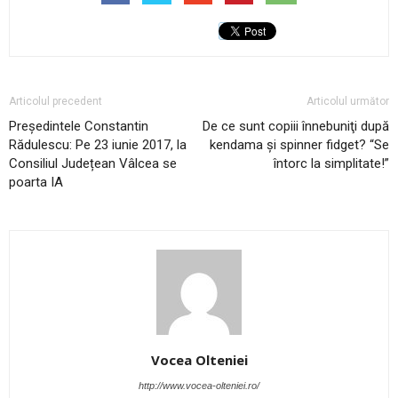
Articolul precedent
Articolul următor
Preşedintele Constantin
De ce sunt copiii înnebuniţi după
Rădulescu: Pe 23 iunie 2017, la
kendama şi spinner fidget? “Se
Consiliul Județean Vâlcea se
întorc la simplitate!”
poarta IA
Vocea Olteniei
http://www.vocea-olteniei.ro/