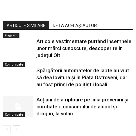
ARTICOLE SIMILARE
DE LA ACELAȘI AUTOR
Flagrant
Articole vestimentare purtând însemnele
unor mărci cunoscute, descoperite în
județul Olt
Comunicate
Spărgătorii automatelor de lapte au vrut
să dea lovitura și în Piața Ostroveni, dar
au fost prinși de polițiștii locali
Acțiuni de amploare pe linia prevenirii și
combaterii consumului de alcool și
droguri, la volan
Comunicate