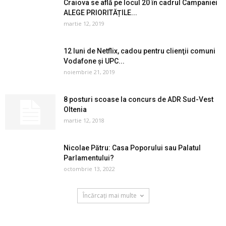
Craiova se află pe locul 20 în cadrul Campaniei
ALEGE PRIORITĂȚILE...
martie 12, 2019
12 luni de Netflix, cadou pentru clienţii comuni
Vodafone și UPC...
noiembrie 21, 2019
8 posturi scoase la concurs de ADR Sud-Vest
Oltenia
martie 12, 2018
Nicolae Pătru: Casa Poporului sau Palatul
Parlamentului?
octombrie 13, 2022
Încărcați mai multe