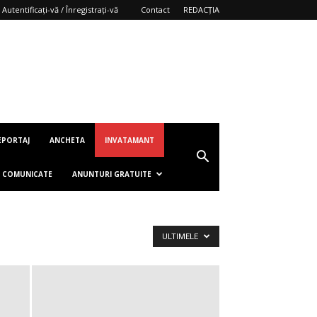
Autentificați-vă / Înregistrați-vă
Contact
REDACȚIA
EPORTAJ
ANCHETA
INVATAMANT
COMUNICATE
ANUNTURI GRATUITE
ULTIMELE