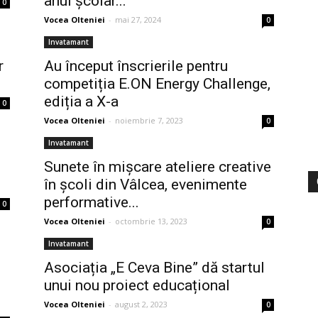
anul școlar...
0
Vocea Olteniei
-
mai 27, 2024
0
Invatamant
r
Au început înscrierile pentru
competiția E.ON Energy Challenge,
ediția a X-a
0
Vocea Olteniei
-
noiembrie 7, 2023
0
Invatamant
Sunete în mișcare ateliere creative
.
în școli din Vâlcea, evenimente
performative...
0
Vocea Olteniei
-
octombrie 13, 2023
0
Invatamant
Asociația „E Ceva Bine” dă startul
unui nou proiect educațional
Vocea Olteniei
-
august 2, 2023
0