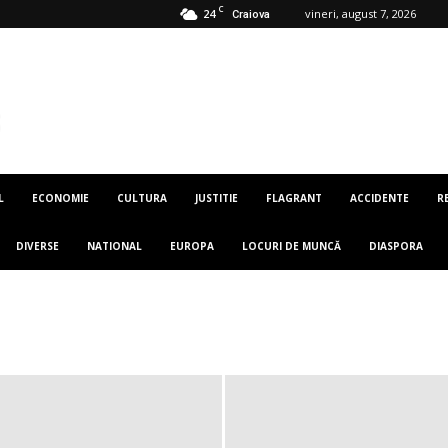
C
24
vineri, august 7, 2026
Craiova
L
ECONOMIE
CULTURA
JUSTITIE
FLAGRANT
ACCIDENTE
R
DIVERSE
NATIONAL
EUROPA
LOCURI DE MUNCĂ
DIASPORA