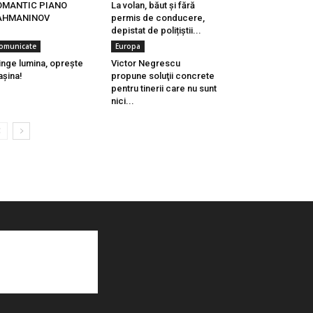
OMANTIC PIANO
La volan, băut și fără
AHMANINOV
permis de conducere,
depistat de polițiștii...
omunicate
Europa
inge lumina, oprește
Victor Negrescu
șina!
propune soluţii concrete
pentru tinerii care nu sunt
nici...