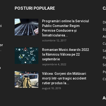
POSTURI POPULARE
C
Programări online la Serviciul
Di
ci
Public Comunitar Regim
E
Permise Conducere şi
Înmatricularea...
Ad
octombrie 12, 2017
Cu
lor
.
Romanian Music Awards 2022
S
la Râmnicu Vâlcea pe 22
Fl
septembrie
septembrie 4, 2022
So
a
Po
Vâlcea: Gorjeni din Mătăsari
morți într-un tragic accident
C
rutier produs la...
august 10, 2019
A