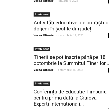
Vocea Olteniei
-
ianuarie 6, 2026
Invatamant
Activități educative ale polițiștilo
doljeni în școlile din județ
Vocea Olteniei
-
decembrie 12, 2023
Invatamant
Tinerii se pot înscrie până pe 18
octombrie la Summitul Tinerilor..
Vocea Olteniei
-
octombrie 16, 2023
Invatamant
Conferința de Educație Timpurie,
pentru prima dată la Craiova
Experți internaționali...