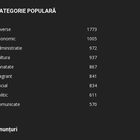
ATEGORIE POPULARĂ
verse
1773
conomic
1005
ministratie
972
ltura
937
anatate
867
agrant
841
cial
834
litic
611
omunicate
570
nunțuri