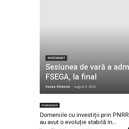
INVATAMANT
Sesiunea de vară a admit
FSEGA, la final
Vocea Olteniei
-
august 3, 2026
Invatamant
Domeniile cu investiții prin PNRR
au avut o evoluție stabilă în...