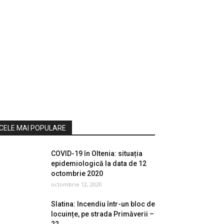
CELE MAI POPULARE
COVID-19 în Oltenia: situația
epidemiologică la data de 12
octombrie 2020
octombrie 12, 2020
Slatina: Incendiu într-un bloc de
locuințe, pe strada Primăverii –