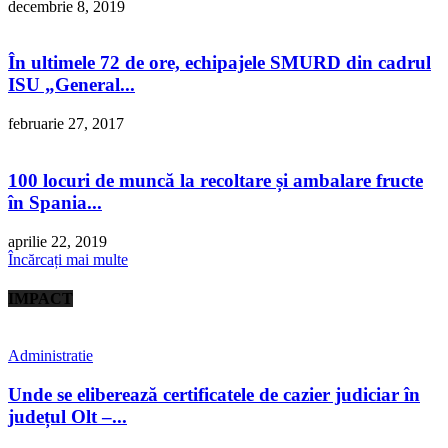
decembrie 8, 2019
În ultimele 72 de ore, echipajele SMURD din cadrul
ISU „General...
februarie 27, 2017
100 locuri de muncă la recoltare și ambalare fructe
în Spania...
aprilie 22, 2019
Încărcați mai multe
IMPACT
Administratie
Unde se eliberează certificatele de cazier judiciar în
județul Olt –...