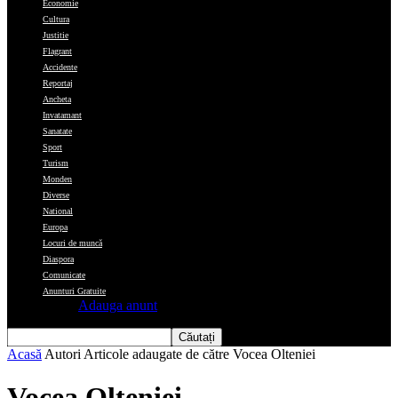
Economie
Cultura
Justitie
Flagrant
Accidente
Reportaj
Ancheta
Invatamant
Sanatate
Sport
Turism
Monden
Diverse
National
Europa
Locuri de muncă
Diaspora
Comunicate
Anunturi Gratuite
Adauga anunt
Acasă
Autori
Articole adaugate de către Vocea Olteniei
Vocea Olteniei