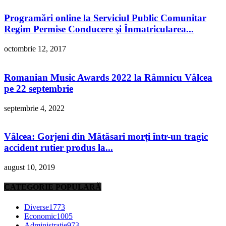
Programări online la Serviciul Public Comunitar
Regim Permise Conducere şi Înmatricularea...
octombrie 12, 2017
Romanian Music Awards 2022 la Râmnicu Vâlcea
pe 22 septembrie
septembrie 4, 2022
Vâlcea: Gorjeni din Mătăsari morți într-un tragic
accident rutier produs la...
august 10, 2019
CATEGORIE POPULARĂ
Diverse
1773
Economic
1005
Administratie
973