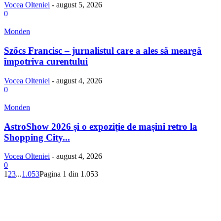
Vocea Olteniei
-
august 5, 2026
0
Monden
Szőcs Francisc – jurnalistul care a ales să meargă
împotriva curentului
Vocea Olteniei
-
august 4, 2026
0
Monden
AstroShow 2026 și o expoziție de mașini retro la
Shopping City...
Vocea Olteniei
-
august 4, 2026
0
1
2
3
...
1.053
Pagina 1 din 1.053