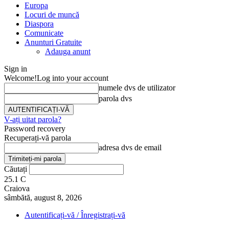
Europa
Locuri de muncă
Diaspora
Comunicate
Anunturi Gratuite
Adauga anunt
Sign in
Welcome!
Log into your account
numele dvs de utilizator
parola dvs
V-ați uitat parola?
Password recovery
Recuperați-vă parola
adresa dvs de email
Căutați
25.1
C
Craiova
sâmbătă, august 8, 2026
Autentificați-vă / Înregistrați-vă