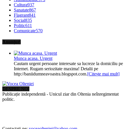
Cultura
937
Sanatate
867
Flagrant
841
Social
835
Politic
611
Comunicate
570
Anunțuri
Munca acasa. Urgent
Cautam urgent persoane interesate sa lucreze la domiciliu pe
Internet. Rugam seriozitate maxima! Detalii pe
http://baniidumneavoastra.blogspot.com.
[Citește mai mult]
DESPRE NOI
Publicație independentă - Unicul ziar din Oltenia neînregimentat
politic.
Contactați-ne:
voceaolteniei@yahoo.com