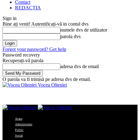
Contact
REDACȚIA
Sign in
Bine ați venit! Autentificați-vă in contul dvs
numele dvs de utilizator
parola dvs
Forgot your password? Get help
Password recovery
Recuperați-vă parola
adresa dvs de email
O parola va fi trimisă pe adresa dvs de email.
Vocea Olteniei
Acasa
Administratie
Politic
Social