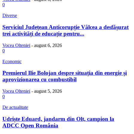
0
Diverse
Serviciul Județean Anticorupție Vâlcea a desfășurat
trei activități de educație pentru...
Vocea Olteniei
-
august 6, 2026
0
Economic
Premierul Ilie Bolojan despre situația din energie și
aprovizionarea cu combustibil
Vocea Olteniei
-
august 5, 2026
0
De actualitate
Udriște Eduard, jandarm din Olt, campion la
ADCC Open România