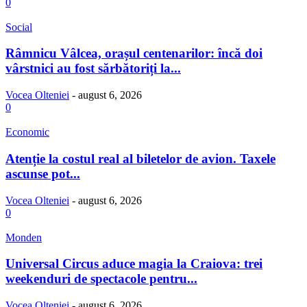
0
Social
Râmnicu Vâlcea, orașul centenarilor: încă doi
vârstnici au fost sărbătoriți la...
Vocea Olteniei
-
august 6, 2026
0
Economic
Atenție la costul real al biletelor de avion. Taxele
ascunse pot...
Vocea Olteniei
-
august 6, 2026
0
Monden
Universal Circus aduce magia la Craiova: trei
weekenduri de spectacole pentru...
Vocea Olteniei
-
august 6, 2026