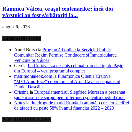
Râmnicu Vâlcea, orașul centenarilor: încă doi
vârstnici au fost sărbătoriți la...
august 6, 2026
Comentarii recente
Aurel Bursa
la
Programări online la Serviciul Public
Comunitar Regim Permise Conducere şi Înmatricularea
Vehiculelor Vâlcea
Geo
la
La Craiova s-a deschis cel mai frumos târg de Paște
din Europa! – vezi programul complet
matrimonialeok.com
la
Filarmonica Oltenia Craiova:
“METAmorfoze” cu violonistul Aron Cavassi și pianistul
Daniel Dascălu
Cristina
la
Europarlamentarul Siegfried Mureșan a prezentat
șapte măsuri de sprijin pentru fermieri și pentru mediul rural
Notes
la
dm drogerie markt România anunță o creștere a cifrei
de afaceri cu peste 58% în anul financiar 2022 – 2023
POSTURI POPULARE