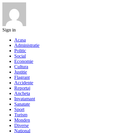
Sign in
Acasa
Administratie
Politic
Social
Economie
Cultura
Justitie
Flagrant
Accidente
Reportaj
Ancheta
Invatamant
Sanatate
Sport
Turism
Monden
Diverse
National