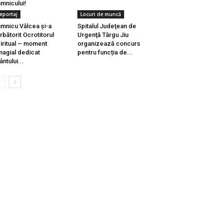
mnicului!
eportaj
Locuri de muncă
mnicu Vâlcea și-a
Spitalul Judeţean de
rbătorit Ocrotitorul
Urgenţă Târgu Jiu
iritual – moment
organizează concurs
agial dedicat
pentru funcția de...
ântului...