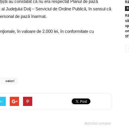
lițiștii au constatat că nu era respectat Planul de pază
Râ
e al Judeţului Dolj – Serviciul de Ordine Publică, în sensul că
R
Râ
 personal de pază înarmat.
să
sp
nţionale, în valoare de 2.000 lei, în conformitate cu
om
Sf
valori
er
Articolul următor