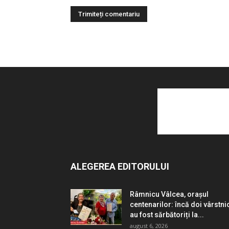
ALEGEREA EDITORULUI
Râmnicu Vâlcea, orașul
centenarilor: încă doi vârstni
au fost sărbătoriți la...
august 6, 2026