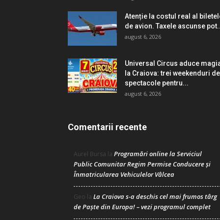
Atenție la costul real al bilete
de avion. Taxele ascunse pot..
august 6, 2026
Universal Circus aduce magi
la Craiova: trei weekenduri de
spectacole pentru...
august 6, 2026
Comentarii recente
Programări online la Serviciul
Aurel Bursa
la
Public Comunitar Regim Permise Conducere şi
Înmatricularea Vehiculelor Vâlcea
La Craiova s-a deschis cel mai frumos târg
Geo
la
de Paște din Europa! – vezi programul complet