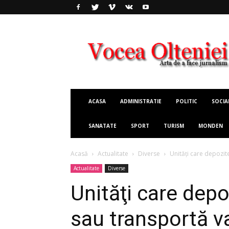
Vocea
Olteniei
ACASA
ADMINISTRATIE
POLITIC
SOCIA
SANATATE
SPORT
TURISM
MONDEN
Acasă
Actualitate
Diverse
Unităţi care depozit
Actualitate
Diverse
Unităţi care dep
sau transportă v