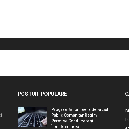
POSTURI POPULARE
C
Programări online la Serviciul
Di
ci
Public Comunitar Regim
E
Permise Conducere şi
Înmatricularea...
Ad