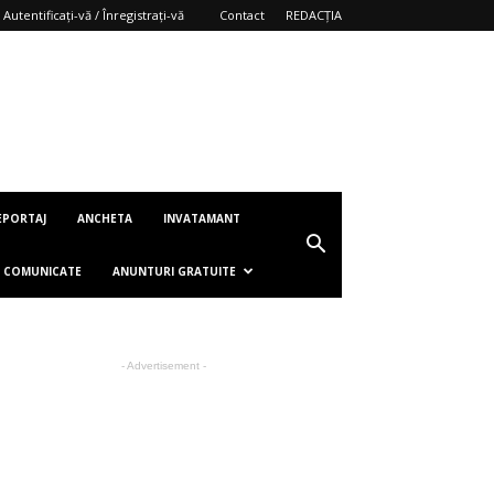
Autentificați-vă / Înregistrați-vă
Contact
REDACȚIA
EPORTAJ
ANCHETA
INVATAMANT
COMUNICATE
ANUNTURI GRATUITE
- Advertisement -