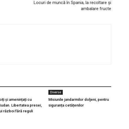
Locuri de muncă în Spania, la recoltare și
ambalare fructe
Diverse
piți și amenințați cu
Misiunile jandarmilor doljeni, pentru
Sudan. Libertatea presei,
siguranța cetățenilor
ui război fără reguli