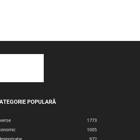
ATEGORIE POPULARĂ
verse
1773
conomic
1005
ministratie
972