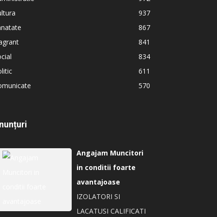
ltura
937
anatate
867
agrant
841
cial
834
litic
611
omunicate
570
nunțuri
Angajam Muncitori
in conditii foarte
avantajoase
IZOLATORI SI
LACATUSI CALIFICATI