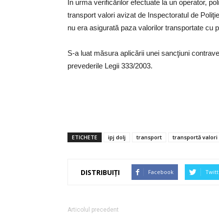
În urma verificărilor efectuate la un operator, po
transport valori avizat de Inspectoratul de Poliţi
nu era asigurată paza valorilor transportate cu
S-a luat măsura aplicării unei sancţiuni contrave
prevederile Legii 333/2003.
ETICHETE
ipj dolj
transport
transportă valori
DISTRIBUIȚI
Facebook
Twitt
Articolul precedent