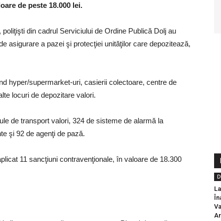
oare de peste 18.000 lei.
oliţişti din cadrul Serviciului de Ordine Publică Dolj au
e asigurare a pazei şi protecţiei unităţilor care depozitează,
tând hyper/supermarket-uri, casierii colectoare, centre de
alte locuri de depozitare valori.
ule de transport valori, 324 de sisteme de alarmă la
nte şi 92 de agenţi de pază.
 aplicat 11 sancţiuni contravenţionale, în valoare de 18.300
D
La
În
Va
Ar