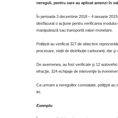
nereguli, pentru care au aplicat amenzi în val
În perioada 3 decembrie 2018 – 4 ianuarie 2019, p
desfășurat o acţiune pentru verificarea modului d
manipulează sau transportă valori monetare.
Polițiștii au verificat 327 de obiective reprezen
procesare, stații de distribuție carburanți, dar şi 
De asemenea, au fost verificate şi 12 autovehic
efracţie, 324 echipaje de intervenţie la evenime
Ca urmare a neregulilor constatate, poliţiştii au
lei.
Exemplu