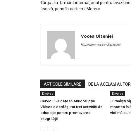
Târgu Jiu: Urmărit internațional pentru evaziune
fiscală, prins în cartierul Meteor
Vocea Olteniei
http://www.vocea-olteniei.ro/
ARTICOLE SIMILARE
DE LA ACELAȘI AUTOR
Diverse
Diverse
Serviciul Județean Anticorupție
Jurnaliști ră
Vâlcea a desfășurat trei activități de
moartea în 
educație pentru promovarea
victimă a un
integrității