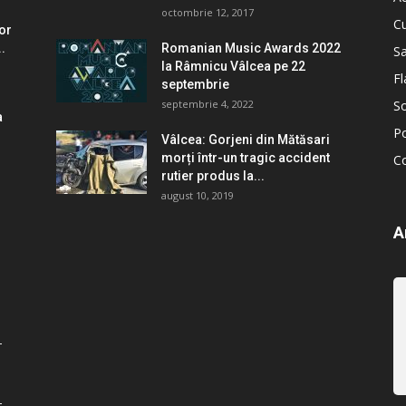
octombrie 12, 2017
Cu
lor
.
Romanian Music Awards 2022
S
la Râmnicu Vâlcea pe 22
Fl
septembrie
septembrie 4, 2022
So
a
Po
Vâlcea: Gorjeni din Mătăsari
morți într-un tragic accident
C
rutier produs la...
august 10, 2019
A