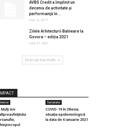
AVBS Credit a împlinit un
deceniu de activitate şi
performanţă în...
mai 12, 2017
Zilele Arhitecturii Balneare la
Govora – ediția 2021
iulie 21, 2021
Încărcați mai multe
IMPACT
iverse
Sanatate
 Mulţi Ani
COVID-19 în Oltenia:
altpreasfinţitului
situația epidemiologică
rsanufie,
la data de 6 ianuarie 2021
hiepiscopul