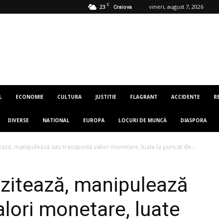
C
23
vineri, august 7, 2026
Craiova
L
ECONOMIE
CULTURA
JUSTITIE
FLAGRANT
ACCIDENTE
R
DIVERSE
NATIONAL
EUROPA
LOCURI DE MUNCĂ
DIASPORA
ează, manipulează sau transportă valori monetare, luate la puricat de...
ozitează, manipulează
alori monetare, luate