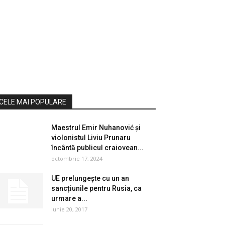
CELE MAI POPULARE
Maestrul Emir Nuhanović și
violonistul Liviu Prunaru
încântă publicul craiovean...
octombrie 17, 2024
UE prelungește cu un an
sancțiunile pentru Rusia, ca
urmare a...
iunie 20, 2017