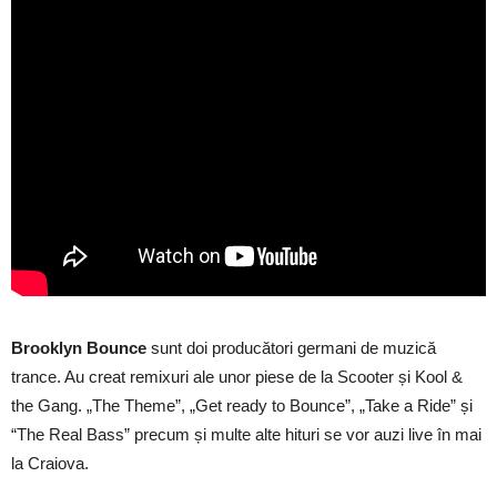
Brooklyn Bounce
sunt doi producători germani de muzică
trance. Au creat remixuri ale unor piese de la Scooter și Kool &
the Gang. „The Theme”, „Get ready to Bounce”, „Take a Ride” și
“The Real Bass” precum și multe alte hituri se vor auzi live în mai
la Craiova.