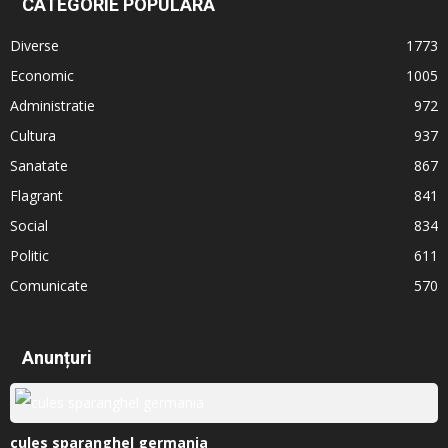
CATEGORIE POPULARĂ
Diverse
1773
Economic
1005
Administratie
972
Cultura
937
Sanatate
867
Flagrant
841
Social
834
Politic
611
Comunicate
570
Anunțuri
cules sparanghel germania