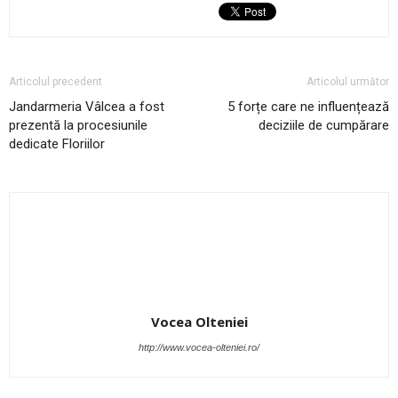
Articolul precedent
Articolul următor
Jandarmeria Vâlcea a fost
5 forțe care ne influențează
prezentă la procesiunile
deciziile de cumpărare
dedicate Floriilor
Vocea Olteniei
http://www.vocea-olteniei.ro/