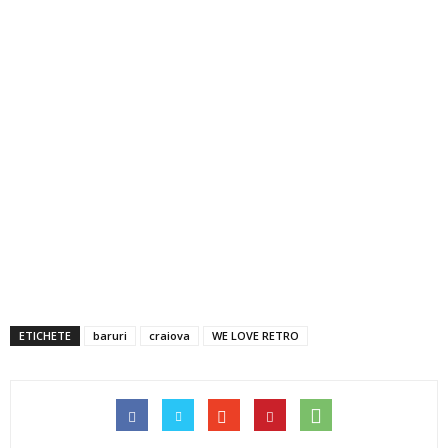
ETICHETE
baruri
craiova
WE LOVE RETRO