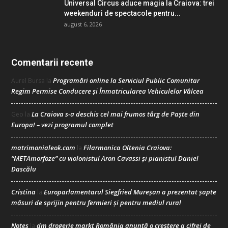
Universal Circus aduce magia la Craiova: trei
weekenduri de spectacole pentru...
august 6, 2026
Comentarii recente
Programări online la Serviciul Public Comunitar
Aurel Bursa
la
Regim Permise Conducere şi Înmatricularea Vehiculelor Vâlcea
La Craiova s-a deschis cel mai frumos târg de Paște din
Geo
la
Europa! – vezi programul complet
matrimonialeok.com
Filarmonica Oltenia Craiova:
la
“METAmorfoze” cu violonistul Aron Cavassi și pianistul Daniel
Dascălu
Cristina
Europarlamentarul Siegfried Mureșan a prezentat șapte
la
măsuri de sprijin pentru fermieri și pentru mediul rural
Notes
dm drogerie markt România anunță o creștere a cifrei de
la