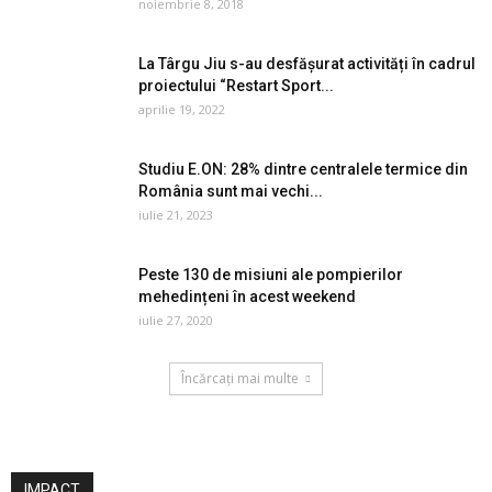
noiembrie 8, 2018
La Târgu Jiu s-au desfășurat activități în cadrul
proiectului “Restart Sport...
aprilie 19, 2022
Studiu E.ON: 28% dintre centralele termice din
România sunt mai vechi...
iulie 21, 2023
Peste 130 de misiuni ale pompierilor
mehedințeni în acest weekend
iulie 27, 2020
Încărcați mai multe
IMPACT