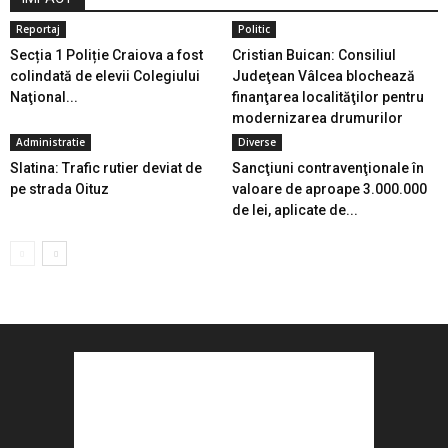
Reportaj
Politic
Secția 1 Poliție Craiova a fost
Cristian Buican: Consiliul
colindată de elevii Colegiului
Judeţean Vâlcea blochează
Naţional...
finanţarea localităţilor pentru
modernizarea drumurilor
Administratie
Diverse
Slatina: Trafic rutier deviat de
Sancţiuni contravenţionale în
pe strada Oituz
valoare de aproape 3.000.000
de lei, aplicate de...