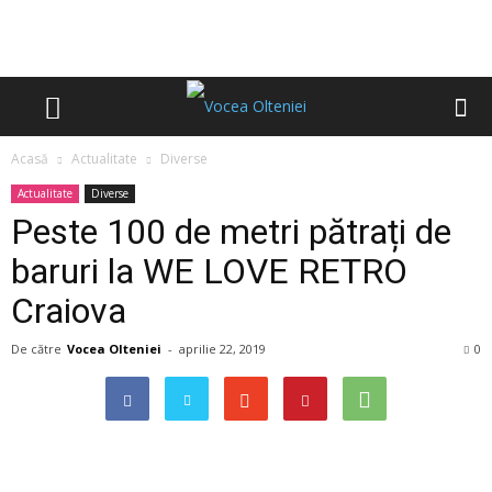
Acasă
Actualitate
Diverse
Actualitate
Diverse
Peste 100 de metri pătrați de
baruri la WE LOVE RETRO
Craiova
De către
Vocea Olteniei
-
aprilie 22, 2019
0