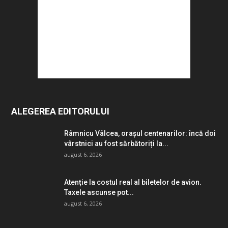
ALEGEREA EDITORULUI
Râmnicu Vâlcea, orașul centenarilor: încă doi
vârstnici au fost sărbătoriți la...
august 6, 2026
Atenție la costul real al biletelor de avion.
Taxele ascunse pot...
august 6, 2026