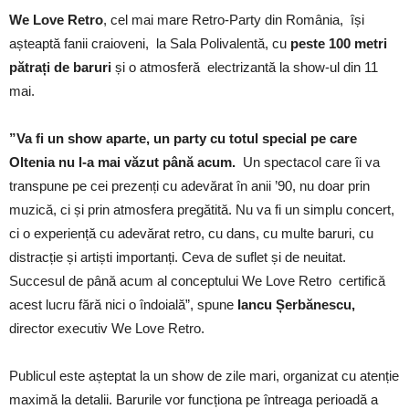
We Love Retro
, cel mai mare Retro-Party din România, își
așteaptă fanii craioveni, la Sala Polivalentă, cu
peste 100 metri
pătrați de baruri
și o atmosferă electrizantă la show-ul din 11
mai.
”Va fi un show aparte, un party cu totul special pe care
Oltenia nu l-a mai văzut până acum.
Un spectacol care îi va
transpune pe cei prezenți cu adevărat în anii ’90, nu doar prin
muzică, ci și prin atmosfera pregătită. Nu va fi un simplu concert,
ci o experiență cu adevărat retro, cu dans, cu multe baruri, cu
distracție și artiști importanți. Ceva de suflet și de neuitat.
Succesul de până acum al conceptului We Love Retro certifică
acest lucru fără nici o îndoială”, spune
Iancu Șerbănescu,
director executiv We Love Retro.
Publicul este așteptat la un show de zile mari, organizat cu atenție
maximă la detalii. Barurile vor funcționa pe întreaga perioadă a