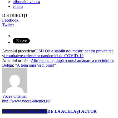
tribunalul valcea
valcea
DISTRIBUIȚI
Facebook
Twitter
Articolul precedent
CJSU Olt a stabilit noi măsuri pentru prevenirea
și combaterea efectelor pandemiei de COVID-19
Articolul următor
Alin Petrache, după o nouă amânare a meciului cu
Belgia: ”A treia oară va fi bine!”
Vocea Olteniei
http://www.vocea-olteniei.ro/
ARTICOLE SIMILARE
DE LA ACELAȘI AUTOR