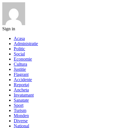
Sign in
Acasa
Administratie
Politic
Social
Economie
Cultura
Justitie
Flagrant
Accidente
Reportaj
Ancheta
Invatamant
Sanatate
Sport
Turism
Monden
Diverse
National