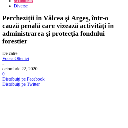
Actualitate
Diverse
Percheziții în Vâlcea şi Argeş, într-o
cauză penală care vizează activităţi în
administrarea şi protecţia fondului
forestier
De către
Vocea Olteniei
-
octombrie 22, 2020
0
Distribuiți pe Facebook
Distribuiți pe Twitter