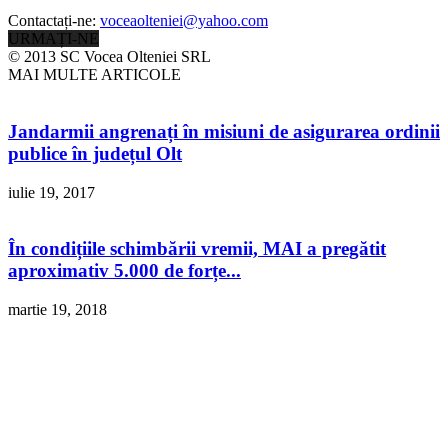
Contactați-ne:
voceaolteniei@yahoo.com
URMAȚI-NE
© 2013 SC Vocea Olteniei SRL
MAI MULTE ARTICOLE
Jandarmii angrenați în misiuni de asigurarea ordinii
publice în județul Olt
iulie 19, 2017
În condițiile schimbării vremii, MAI a pregătit
aproximativ 5.000 de forțe...
martie 19, 2018