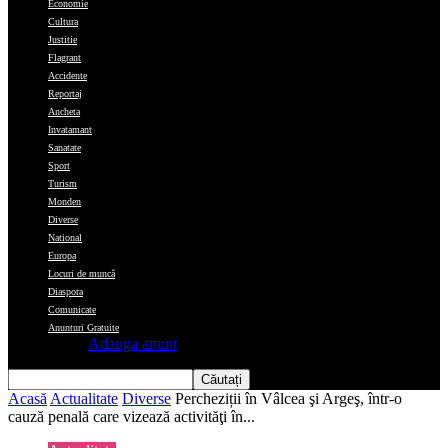
Economie
Cultura
Justitie
Flagrant
Accidente
Reportaj
Ancheta
Invatamant
Sanatate
Sport
Turism
Monden
Diverse
National
Europa
Locuri de muncă
Diaspora
Comunicate
Anunturi Gratuite
Adauga anunt
Acasă
Actualitate
Diverse
Percheziții în Vâlcea şi Argeş, într-o
cauză penală care vizează activităţi în...