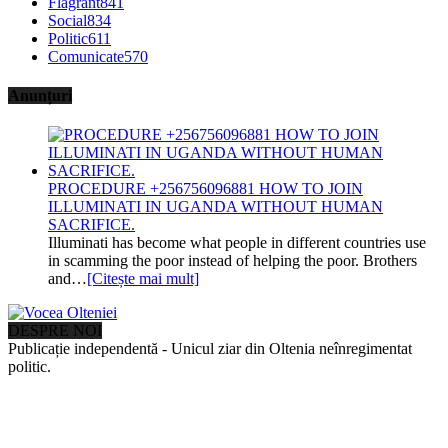
Flagrant
841
Social
834
Politic
611
Comunicate
570
Anunțuri
PROCEDURE +256756096881 HOW TO JOIN
ILLUMINATI IN UGANDA WITHOUT HUMAN
SACRIFICE.
Illuminati has become what people in different countries use
in scamming the poor instead of helping the poor. Brothers
and…
[Citește mai mult]
DESPRE NOI
Publicație independentă - Unicul ziar din Oltenia neînregimentat
politic.