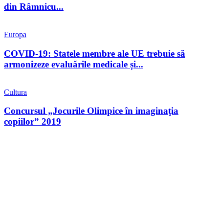
din Râmnicu...
Europa
COVID-19: Statele membre ale UE trebuie să
armonizeze evaluările medicale și...
Cultura
Concursul „Jocurile Olimpice în imaginaţia
copiilor” 2019