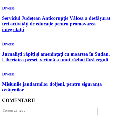
Diverse
Serviciul Județean Anticorupție Vâlcea a desfășurat
trei activități de educație pentru promovarea
integrității
Diverse
Jurnaliști răpiți și amenințați cu moartea în Sudan.
Libertatea presei, victimă a unui război fără reguli
Diverse
Misiunile jandarmilor doljeni, pentru siguranța
cetățenilor
COMENTARII