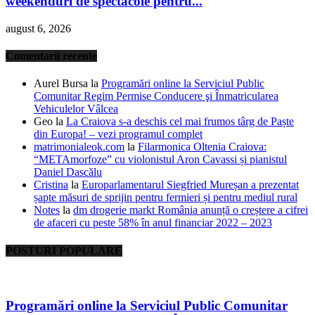
weekenduri de spectacole pentru...
august 6, 2026
Comentarii recente
Aurel Bursa
la
Programări online la Serviciul Public
Comunitar Regim Permise Conducere şi Înmatricularea
Vehiculelor Vâlcea
Geo
la
La Craiova s-a deschis cel mai frumos târg de Paște
din Europa! – vezi programul complet
matrimonialeok.com
la
Filarmonica Oltenia Craiova:
“METAmorfoze” cu violonistul Aron Cavassi și pianistul
Daniel Dascălu
Cristina
la
Europarlamentarul Siegfried Mureșan a prezentat
șapte măsuri de sprijin pentru fermieri și pentru mediul rural
Notes
la
dm drogerie markt România anunță o creștere a cifrei
de afaceri cu peste 58% în anul financiar 2022 – 2023
POSTURI POPULARE
Programări online la Serviciul Public Comunitar