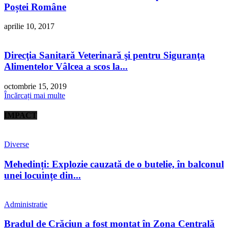
Poștei Române
aprilie 10, 2017
Direcţia Sanitară Veterinară şi pentru Siguranţa
Alimentelor Vâlcea a scos la...
octombrie 15, 2019
Încărcați mai multe
IMPACT
Diverse
Mehedinți: Explozie cauzată de o butelie, în balconul
unei locuințe din...
Administratie
Bradul de Crăciun a fost montat în Zona Centrală