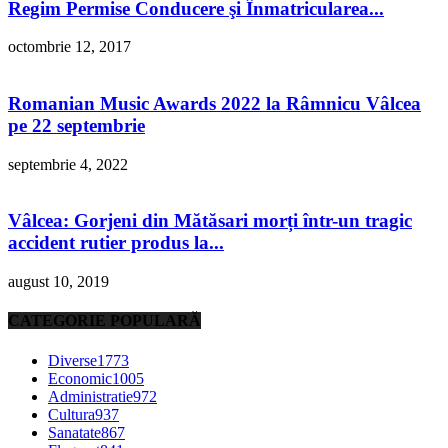
Regim Permise Conducere şi Înmatricularea...
octombrie 12, 2017
Romanian Music Awards 2022 la Râmnicu Vâlcea
pe 22 septembrie
septembrie 4, 2022
Vâlcea: Gorjeni din Mătăsari morți într-un tragic
accident rutier produs la...
august 10, 2019
CATEGORIE POPULARĂ
Diverse
1773
Economic
1005
Administratie
972
Cultura
937
Sanatate
867