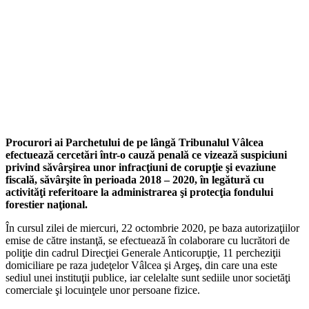
Procurori ai Parchetului de pe lângă Tribunalul Vâlcea
efectuează cercetări într-o cauză penală ce vizează suspiciuni
privind săvârşirea unor infracţiuni de corupţie şi evaziune
fiscală, săvârşite în perioada 2018 – 2020, în legătură cu
activităţi referitoare la administrarea şi protecţia fondului
forestier naţional.
În cursul zilei de miercuri, 22 octombrie 2020, pe baza autorizaţiilor
emise de către instanţă, se efectuează în colaborare cu lucrători de
poliţie din cadrul Direcţiei Generale Anticorupţie, 11 percheziţii
domiciliare pe raza judeţelor Vâlcea şi Argeş, din care una este
sediul unei instituţii publice, iar celelalte sunt sediile unor societăţi
comerciale şi locuinţele unor persoane fizice.