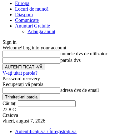
Europa
Locuri de muncă
Diaspora
Comunicate
Anunturi Gratuite
Adauga anunt
Sign in
Welcome!
Log into your account
numele dvs de utilizator
parola dvs
V-ați uitat parola?
Password recovery
Recuperați-vă parola
adresa dvs de email
Căutați
22.8
C
Craiova
vineri, august 7, 2026
Autentificați-vă / Înregistrați-vă