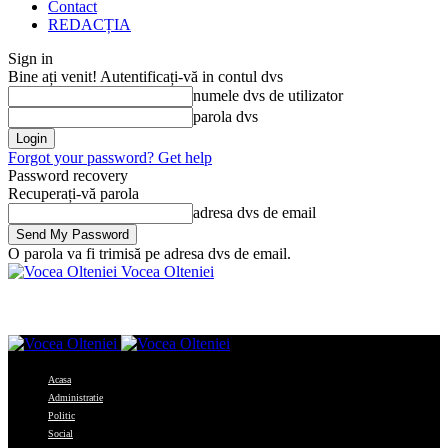
Contact
REDACȚIA
Sign in
Bine ați venit! Autentificați-vă in contul dvs
numele dvs de utilizator
parola dvs
Forgot your password? Get help
Password recovery
Recuperați-vă parola
adresa dvs de email
O parola va fi trimisă pe adresa dvs de email.
Vocea Olteniei
Acasa
Administratie
Politic
Social