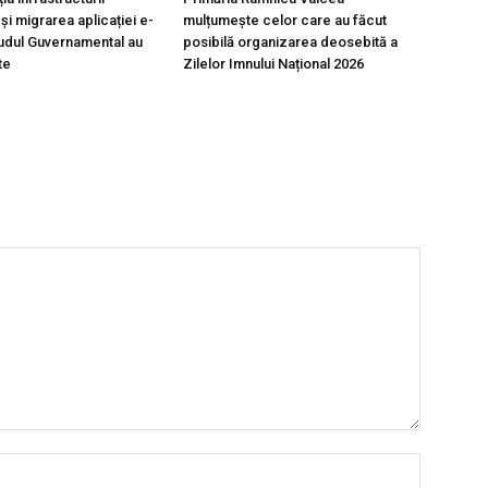
și migrarea aplicației e-
mulțumește celor care au făcut
oudul Guvernamental au
posibilă organizarea deosebită a
te
Zilelor Imnului Național 2026