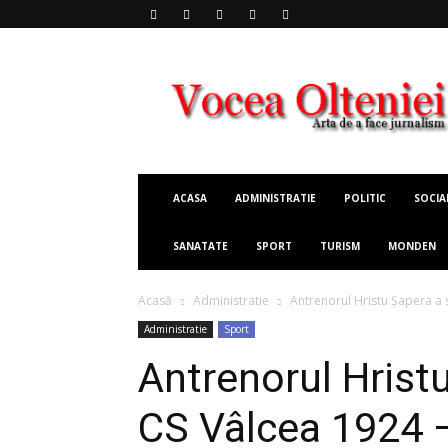
Vocea
Olteniei
ACASA
ADMINISTRATIE
POLITIC
SOCIA
SANATATE
SPORT
TURISM
MONDEN
Acasă
Administratie
Antrenorul Hristu Șapera a
Administratie
Sport
Antrenorul Hrist
CS Vâlcea 1924 