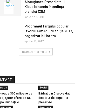
Alocuțiunea Președintelui
Klaus Iohannis în ședința
plenului CSM
ianuarie 5, 2018
Programul Târgului popular
Izvorul Tămăduirii ediția 2017,
organizat la Horezu
aprilie 18, 2017
Încărcați mai multe
IMPACT
uropa
Social
roape 300 milioane de
Bărbat din Craiova dat
ro, ajutor oferit de UE
dispărut de soție – a
pă inundațiile...
plecat de...
nvatamant
Economic