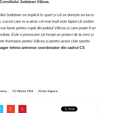
Consiliului Județean Vâlcea.
iliul Județean se implică în sport și că se dorește un lucru
. Lucrul care m-a atras cel mai mult este faptul că vorbim
uri bune pentru copiii din județul Vâlcea și care poate fi un
mânia. Este o provocare să începi un proiect de la zero și
rte frumoase pentru Vâlcea și pentru acest club sportiv
nager tehnic-antrenor coordonator din cadrul CS
lescu
CS Vâlcea 1924
Hristu Sapera
r