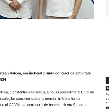
ețean Vâlcea, s-a încheiat primul contract de activitate
1924
E
âlcea, Constantin Rădulescu, a noului președinte al Clubului
Ap
colegilor consilieri județeni, membri în Consiliul de
eu
du
opriu al CJ Vâlcea, antrenorul de baschet Hristu Șapera a
I