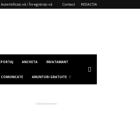
Autentificați-vă / Înregistrați-vă
Contact
REDACȚIA
EPORTAJ
ANCHETA
INVATAMANT
COMUNICATE
ANUNTURI GRATUITE
- Advertisement -