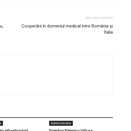
Articolul următor
u,
Cooperării în domeniul medical între România și
Italia
e
Administratie
a infrastructurii
Primăria Râmnicu Vâlcea