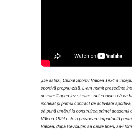
„De astăzi, Clubul Sportiv Vâlcea 1924 a început
sportivă propriu-zisă. L-am numit președinte in
pe care îl apreciez și care sunt convins că va f
încheiat și primul contract de activitate sportiv
să pună umărul la construirea primei academii de
Vâlcea-1924 este o provocare importantă pentru
Vâlcea, după Revoluție: să caute tineri, să-i fo