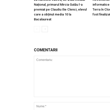
Național, primarul Mircia Gutău l-a
informatice 
premiat pe Claudiu Ilie Clenci, elevul
Terra în Cl
care a obținut media 10 la
fost finaliza
Bacalaureat
COMENTARII