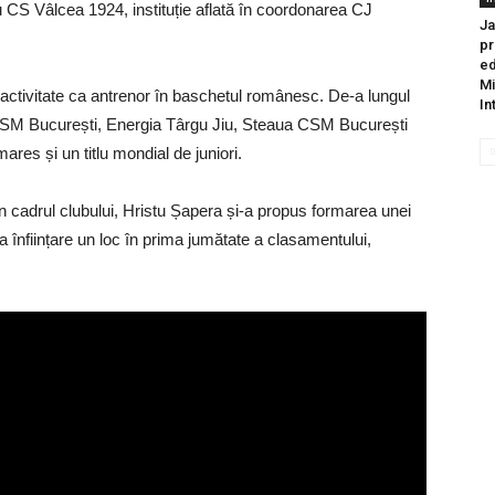
u CS Vâlcea 1924, instituție aflată în coordonarea CJ
Ja
pr
ed
Mi
activitate ca antrenor în baschetul românesc. De-a lungul
In
, CSM București, Energia Târgu Jiu, Steaua CSM București
ares și un titlu mondial de juniori.
n cadrul clubului, Hristu Șapera și-a propus formarea unei
a înființare un loc în prima jumătate a clasamentului,