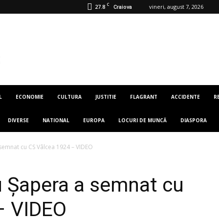
C
27.8
vineri, august 7, 2026
Craiova
L
ECONOMIE
CULTURA
JUSTITIE
FLAGRANT
ACCIDENTE
R
DIVERSE
NATIONAL
EUROPA
LOCURI DE MUNCĂ
DIASPORA
 semnat cu CS Vâlcea 1924 – VIDEO
u Șapera a semnat cu
– VIDEO