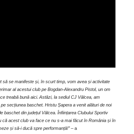
 să se manifeste și, în scurt timp, vom avea și activitate
terimar al acestui club pe Bogdan-Alexandru Pistol, un om
ace treabă bună aici. Astăzi, la sediul CJ Vâlcea, am
ă, pe secțiunea baschet. Hristu Șapera a venit alături de noi
 baschet din județul Vâlcea. Înființarea Clubului Sportiv
 că acest club va face ce nu s-a mai făcut în România și în
rmeze și să-i ducă spre performanță!”
– a