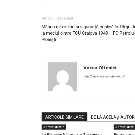
Articolul precedent
Măsuri de ordine și siguranță publică în Târgu Ji
la meciul dintre FCU Craiova 1948 – FC Petrolul
Ploiești
Vocea Olteniei
http://www.vocea-olteniei.ro/
ARTICOLE SIMILARE
DE LA ACELAȘI AUTOR
Administratie
Administrati
La Râmnicu Vâlcea, de Ziua Imnului
Reconstrucți