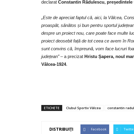
declarat
Constantin Rădulescu, președintele 
„Este de apreciat faptul că, aici, la Vâlcea, Cons
proaspăt, sănătos și bun pentru sportul județean
despre un proiect nou, care poate face multe lucr
proiect deosebit față de tot ceea ce avem în Ro
sunt convins că, împreună, vom face lucruri foa
județean”
– a precizat
Hristu Șapera, noul ma
Vâlcea-1924
.
ETICHETE
Clubul Sportiv Vâlcea
constantin radu
DISTRIBUIȚI
Facebook
Twitte