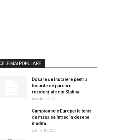
CELE MAI POPULARE
Dosare de înscriere pentru
locurile de parcare
rezidențiale din Slatina
martie 1, 2017
Campioanele Europei la tenis
de masă se întrec în desene
inedite...
aprilie 19, 2020