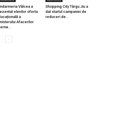
ndarmeria Vâlcea a
Shopping City Târgu Jiu a
ezentat elevilor oferta
dat startul campaniei de
ucațională a
reduceri de...
nisterului Afacerilor
terne...