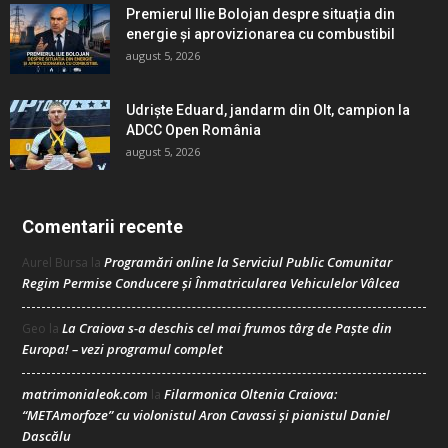
Premierul Ilie Bolojan despre situația din
energie și aprovizionarea cu combustibil
august 5, 2026
Udriște Eduard, jandarm din Olt, campion la
ADCC Open România
august 5, 2026
Comentarii recente
Programări online la Serviciul Public Comunitar
Aurel Bursa
la
Regim Permise Conducere şi Înmatricularea Vehiculelor Vâlcea
La Craiova s-a deschis cel mai frumos târg de Paște din
Geo
la
Europa! – vezi programul complet
matrimonialeok.com
Filarmonica Oltenia Craiova:
la
“METAmorfoze” cu violonistul Aron Cavassi și pianistul Daniel
Dascălu