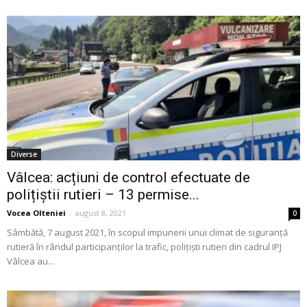
Diverse
Vâlcea: acțiuni de control efectuate de
polițiștii rutieri – 13 permise...
Vocea Olteniei
-
august 8, 2021
0
Sâmbătă, 7 august 2021, în scopul impunerii unui climat de siguranță
rutieră în rândul participanților la trafic, polițiști rutieri din cadrul IPJ
Vâlcea au...