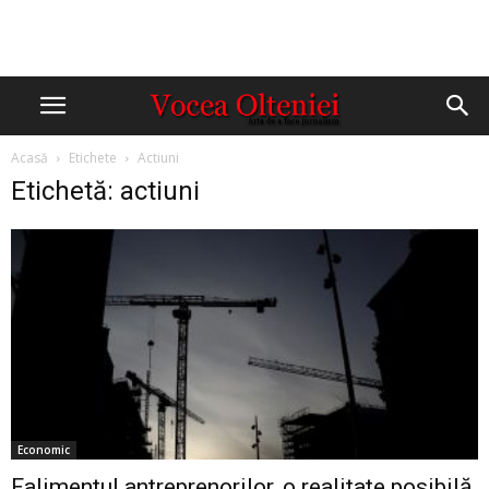
Acasă
Etichete
Actiuni
Etichetă: actiuni
Economic
Falimentul antreprenorilor, o realitate posibilă