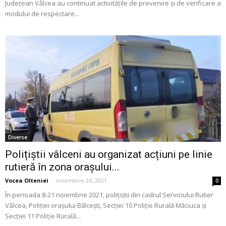
Județean Vâlcea au continuat activitățile de prevenire și de verificare a
modului de respectare...
Diverse
Polițiștii vâlceni au organizat acțiuni pe linie
rutieră în zona orașului...
Vocea Olteniei
-
noiembrie 24, 2021
0
În perioada 8-21 noiembrie 2021, polițiștii din cadrul Serviciului Rutier
Vâlcea, Poliției orașului Bălcești, Secției 10 Poliție Rurală Măciuca și
Secției 11 Poliție Rurală...