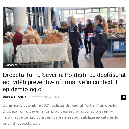
Sanatate
Drobeta Turnu Severin: Polițiștii au desfășurat
activități preventiv-informative în contextul
epidemiologic...
Vocea Olteniei
-
octombrie 4, 2021
0
Duminică, 3 octombrie 2021, polițiștii din cadrul Poliției Municipiului
Drobeta Turnu Severin Turnu au desfășurat activități preventiv-
informative pentru conștientizarea și responsabilizarea cetățenilor
privind respectarea...