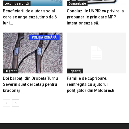
Locuri de muncă
Comunicate
Beneficiarii de ajutor social
Concluziile UNPIR cu privire la
care se angajează, timp de 6
propunerile prin care MFP
luni...
intenționează să...
Flagrant
Reportaj
Doi bărbați din Drobeta Turnu
Familie de căprioare,
Severin sunt cercetați pentru
reîntregită cu ajutorul
braconaj
poliţiştilor din Măldăreşti