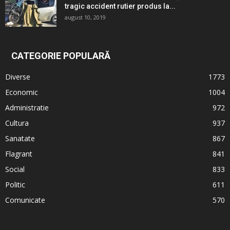
tragic accident rutier produs la...
august 10, 2019
CATEGORIE POPULARĂ
Diverse
1773
Economic
1004
Administratie
972
Cultura
937
Sanatate
867
Flagrant
841
Social
833
Politic
611
Comunicate
570