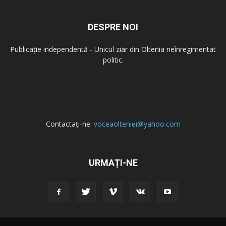
DESPRE NOI
Publicație independentă - Unicul ziar din Oltenia neînregimentat
politic.
Contactați-ne:
voceaolteniei@yahoo.com
URMAȚI-NE