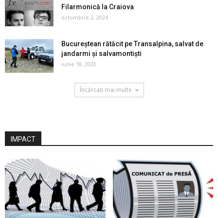
Filarmonică la Craiova
octombrie 2, 2024
Bucureștean rătăcit pe Transalpina, salvat de
jandarmi și salvamontiști
iunie 18, 2020
Încărcați mai multe
IMPACT