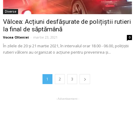
Diverse
Vâlcea: Acțiuni desfășurate de polițiștii rutieri
la final de săptămână
Vocea Olteniei
-
martie 23, 2021
0
În zilele de 20 și 21 martie 2021, în intervalul orar 18.00 - 06.00, polițiștii
rutieri vâlceni au organizat o acțiune pentru prevenirea și...
1
2
3
- Advertisement -