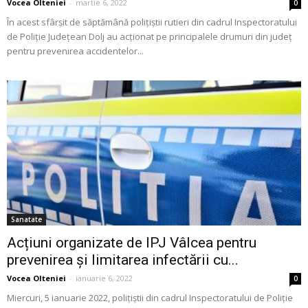
Vocea Olteniei
-
martie 6, 2022
0
În acest sfârșit de săptămână poliţiştii rutieri din cadrul Inspectoratului
de Poliție Județean Dolj au acționat pe principalele drumuri din județ
pentru prevenirea accidentelor...
Sanatate
Acțiuni organizate de IPJ Vâlcea pentru
prevenirea și limitarea infectării cu...
Vocea Olteniei
-
ianuarie 6, 2022
0
Miercuri, 5 ianuarie 2022, polițiștii din cadrul Inspectoratului de Poliție