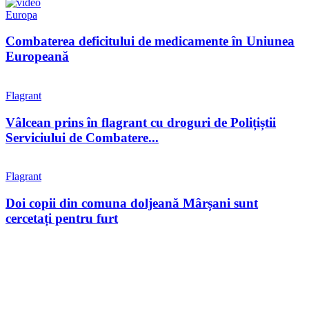
Europa
Combaterea deficitului de medicamente în Uniunea
Europeană
Flagrant
Vâlcean prins în flagrant cu droguri de Polițiștii
Serviciului de Combatere...
Flagrant
Doi copii din comuna doljeană Mârșani sunt
cercetați pentru furt