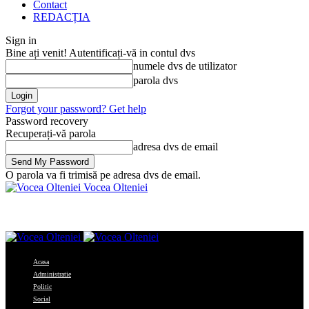
Contact
REDACȚIA
Sign in
Bine ați venit! Autentificați-vă in contul dvs
numele dvs de utilizator
parola dvs
Forgot your password? Get help
Password recovery
Recuperați-vă parola
adresa dvs de email
O parola va fi trimisă pe adresa dvs de email.
Vocea Olteniei
Acasa
Administratie
Politic
Social