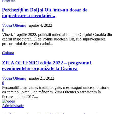
Flagrant
Percheziții în Dolj și Olt, într-un dosar de
împiedicare a circulației...
Vocea Olteniei
-
aprilie 4, 2022
0
Vineri, 1 aprilie 2022, polițiștii rutieri ai Poliției Orașului Corabia din
cadrul Inspectoratului de Poliție Județean Olt, sub supravegherea
procurorului de caz din cadrul...
Cultura
ZIUA OLTENIEI ediția 2022 – programul
evenimentelor organizate la Craiova
Vocea Olteniei
-
martie 21, 2022
0
Personalități marcante, tradiții bogate, meșteșuguri unice și o istorie
cu care noi, oltenii, ne mândrim. Ziua Olteniei o sărbătorim în
fiecare an, din 2017,...
Administratie