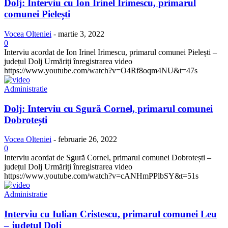
Dolj: Interviu cu Ion Irinel Irimescu, primarul
comunei Pielești
Vocea Olteniei
-
martie 3, 2022
0
Interviu acordat de Ion Irinel Irimescu, primarul comunei Pielești –
județul Dolj Urmăriți înregistrarea video
https://www.youtube.com/watch?v=O4Rf8oqm4NU&t=47s
Administratie
Dolj: Interviu cu Sgură Cornel, primarul comunei
Dobrotești
Vocea Olteniei
-
februarie 26, 2022
0
Interviu acordat de Sgură Cornel, primarul comunei Dobrotești –
județul Dolj Urmăriți înregistrarea video
https://www.youtube.com/watch?v=cANHmPPlbSY&t=51s
Administratie
Interviu cu Iulian Cristescu, primarul comunei Leu
– județul Dolj