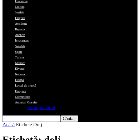
Economie
Cultura
Justitie
Flagrant
Accidente
Reportaj
Ancheta
Invatamant
Sanatate
Sport
Turism
Monden
Diverse
National
Europa
Locuri de muncă
Diaspora
Comunicate
Anunturi Gratuite
Adauga anunt
Acasă
Etichete
Dolj
Etichetă: dolj