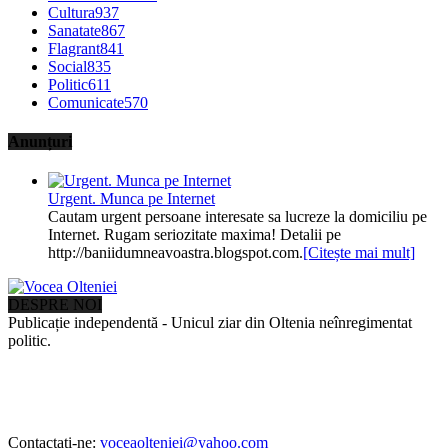
Cultura
937
Sanatate
867
Flagrant
841
Social
835
Politic
611
Comunicate
570
Anunțuri
Urgent. Munca pe Internet
Cautam urgent persoane interesate sa lucreze la domiciliu pe
Internet. Rugam seriozitate maxima! Detalii pe
http://baniidumneavoastra.blogspot.com.
[Citește mai mult]
DESPRE NOI
Publicație independentă - Unicul ziar din Oltenia neînregimentat
politic.
Contactați-ne:
voceaolteniei@yahoo.com