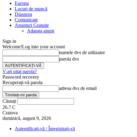
Europa
Locuri de muncă
Diaspora
Comunicate
Anunturi Gratuite
Adauga anunt
Sign in
Welcome!
Log into your account
numele dvs de utilizator
parola dvs
V-ați uitat parola?
Password recovery
Recuperați-vă parola
adresa dvs de email
Căutați
26.7
C
Craiova
duminică, august 9, 2026
Autentificați-vă / Înregistrați-vă