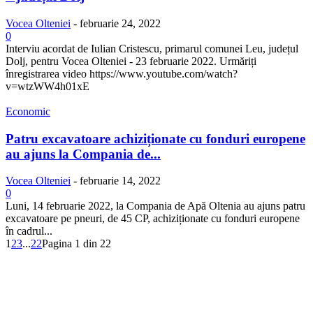
Vocea Olteniei
-
februarie 24, 2022
0
Interviu acordat de Iulian Cristescu, primarul comunei Leu, județul
Dolj, pentru Vocea Olteniei - 23 februarie 2022. Urmăriți
înregistrarea video https://www.youtube.com/watch?
v=wtzWW4h01xE
Economic
Patru excavatoare achiziționate cu fonduri europene
au ajuns la Compania de...
Vocea Olteniei
-
februarie 14, 2022
0
Luni, 14 februarie 2022, la Compania de Apă Oltenia au ajuns patru
excavatoare pe pneuri, de 45 CP, achiziționate cu fonduri europene
în cadrul...
1
2
3
...
22
Pagina 1 din 22