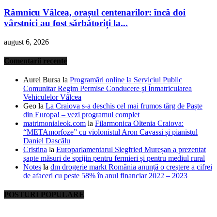
Râmnicu Vâlcea, orașul centenarilor: încă doi
vârstnici au fost sărbătoriți la...
august 6, 2026
Comentarii recente
Aurel Bursa
la
Programări online la Serviciul Public
Comunitar Regim Permise Conducere şi Înmatricularea
Vehiculelor Vâlcea
Geo
la
La Craiova s-a deschis cel mai frumos târg de Paște
din Europa! – vezi programul complet
matrimonialeok.com
la
Filarmonica Oltenia Craiova:
“METAmorfoze” cu violonistul Aron Cavassi și pianistul
Daniel Dascălu
Cristina
la
Europarlamentarul Siegfried Mureșan a prezentat
șapte măsuri de sprijin pentru fermieri și pentru mediul rural
Notes
la
dm drogerie markt România anunță o creștere a cifrei
de afaceri cu peste 58% în anul financiar 2022 – 2023
POSTURI POPULARE