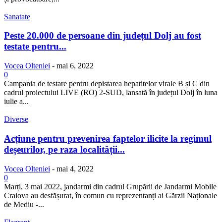
Sanatate
Peste 20.000 de persoane din județul Dolj au fost
testate pentru...
Vocea Olteniei
-
mai 6, 2022
0
Campania de testare pentru depistarea hepatitelor virale B și C din
cadrul proiectului LIVE (RO) 2-SUD, lansată în județul Dolj în luna
iulie a...
Diverse
Acțiune pentru prevenirea faptelor ilicite la regimul
deșeurilor, pe raza localității...
Vocea Olteniei
-
mai 4, 2022
0
Marți, 3 mai 2022, jandarmi din cadrul Grupării de Jandarmi Mobile
Craiova au desfășurat, în comun cu reprezentanți ai Gărzii Naționale
de Mediu -...