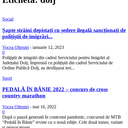
Social
Șapte străini depistați cu ședere ilegală sancționați de
polițiștii de imigrări...
Vocea Olteniei
-
ianuarie 12, 2023
0
Poliţiştii de imigrări din cadrul Serviciului pentru Imigrări al
Județului Dolj, împreună cu polițiștii din cadrul Serviciului de
Ordine Publică Dolj, au desfășurat ieri...
Sport
PEDALĂ ÎN BĂNIE 2022 – concurs de cross
country marathon
Vocea Olteniei
-
mai 16, 2022
0
După o pauză generată în contextul pandemic, concursul de MTB
“Pedală în Bănie” revine cu o nouă ediție. Cele două trasee, variate
și provocatoare,...