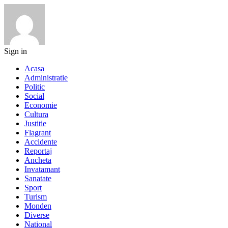
Sign in
Acasa
Administratie
Politic
Social
Economie
Cultura
Justitie
Flagrant
Accidente
Reportaj
Ancheta
Invatamant
Sanatate
Sport
Turism
Monden
Diverse
National