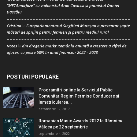
“METAmorfoze” cu violonistul Aron Cavassi și pianistul Daniel
Dascălu
Cristina
Europarlamentarul Siegfried Mureșan a prezentat șapte
la
măsuri de sprijin pentru fermieri și pentru mediul rural
Notes
dm drogerie markt România anunță o creștere a cifrei de
la
afaceri cu peste 58% în anul financiar 2022 – 2023
POSTURI POPULARE
Programări online la Serviciul Public
Comunitar Regim Permise Conducere şi
Înmatricularea...
octombrie 12, 2017
Romanian Music Awards 2022 la Râmnicu
Vâlcea pe 22 septembrie
septembrie 4, 2022