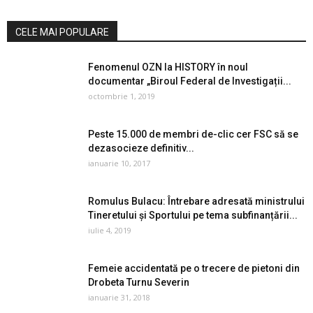
CELE MAI POPULARE
Fenomenul OZN la HISTORY în noul
documentar „Biroul Federal de Investigații...
octombrie 1, 2019
Peste 15.000 de membri de-clic cer FSC să se
dezasocieze definitiv...
ianuarie 10, 2017
Romulus Bulacu: Întrebare adresată ministrului
Tineretului și Sportului pe tema subfinanțării...
iulie 4, 2019
Femeie accidentată pe o trecere de pietoni din
Drobeta Turnu Severin
ianuarie 31, 2018