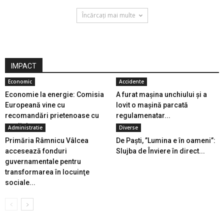
Încărcați mai multe
IMPACT
Economic
Accidente
Economie la energie: Comisia
A furat mașina unchiului și a
Europeană vine cu
lovit o mașină parcată
recomandări prietenoase cu
regulamenatar...
mediul,...
Administratie
Diverse
Primăria Râmnicu Vâlcea
De Paști, ”Lumina e în oameni”:
accesează fonduri
Slujba de Înviere în direct...
guvernamentale pentru
transformarea în locuinţe
sociale...