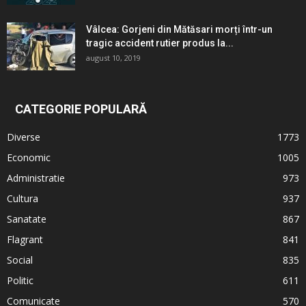
Vâlcea: Gorjeni din Mătăsari morți într-un
tragic accident rutier produs la...
august 10, 2019
CATEGORIE POPULARĂ
Diverse
1773
Economic
1005
Administratie
973
Cultura
937
Sanatate
867
Flagrant
841
Social
835
Politic
611
Comunicate
570