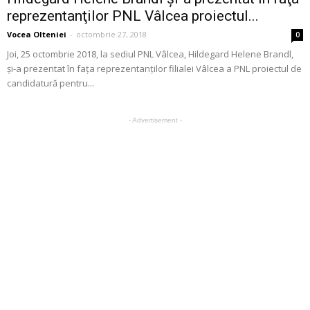
reprezentanţilor PNL Vâlcea proiectul...
Vocea Olteniei
-
octombrie 27, 2018
0
Joi, 25 octombrie 2018, la sediul PNL Vâlcea, Hildegard Helene Brandl,
şi-a prezentat în faţa reprezentanţilor filialei Vâlcea a PNL proiectul de
candidatură pentru...
- Advertisement -