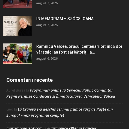
august 7, 2026
IN MEMORIAM – SZŐCS IOANA
august 7, 2026
Râmnicu Vâlcea, orașul centenarilor: încă doi
vârstnici au fost sărbătoriți la...
august 6, 2026
Comentarii recente
Programări online la Serviciul Public Comunitar
Aurel Bursa
la
Regim Permise Conducere şi Înmatricularea Vehiculelor Vâlcea
La Craiova s-a deschis cel mai frumos târg de Paște din
Geo
la
Europa! – vezi programul complet
matrimonialeok.com
Filarmonica Oltenia Craiova:
la