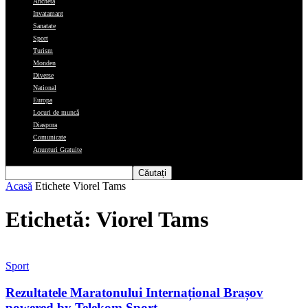
Ancheta
Invatamant
Sanatate
Sport
Turism
Monden
Diverse
National
Europa
Locuri de muncă
Diaspora
Comunicate
Anunturi Gratuite
Acasă
Etichete
Viorel Tams
Etichetă: Viorel Tams
Sport
Rezultatele Maratonului Internațional Brașov
powered by Telekom Sport