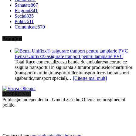
Sanatate
867
Flagrant
841
Social
835
Politic
611
Comunicate
570
Anunțuri
Benzi Unifixx® asigurare tranport pentru tamplarie PVC
Total Race comercializeaza banda de ambalare/ancorare ce
asigura transportul in siguranta a tuturor produselor/marfurilor
(transport maritim,transport rutier,transport feroviar,transport
agabaritic,transport special),…
[Citește mai mult]
DESPRE NOI
Publicație independentă - Unicul ziar din Oltenia neînregimentat
politic.
Contactați-ne:
voceaolteniei@yahoo.com