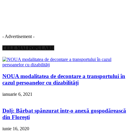
- Advertisement -
CELE MAI POPULARE
NOUA modalitatea de decontare a transportului în
cazul persoanelor cu dizabilități
ianuarie 6, 2021
Dolj: Bărbat spânzurat într-o anexă gospodărească
din Floreşti
iunie 16, 2020