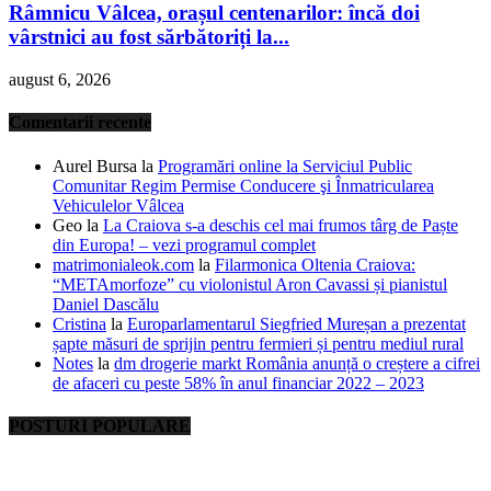
Râmnicu Vâlcea, orașul centenarilor: încă doi
vârstnici au fost sărbătoriți la...
august 6, 2026
Comentarii recente
Aurel Bursa
la
Programări online la Serviciul Public
Comunitar Regim Permise Conducere şi Înmatricularea
Vehiculelor Vâlcea
Geo
la
La Craiova s-a deschis cel mai frumos târg de Paște
din Europa! – vezi programul complet
matrimonialeok.com
la
Filarmonica Oltenia Craiova:
“METAmorfoze” cu violonistul Aron Cavassi și pianistul
Daniel Dascălu
Cristina
la
Europarlamentarul Siegfried Mureșan a prezentat
șapte măsuri de sprijin pentru fermieri și pentru mediul rural
Notes
la
dm drogerie markt România anunță o creștere a cifrei
de afaceri cu peste 58% în anul financiar 2022 – 2023
POSTURI POPULARE