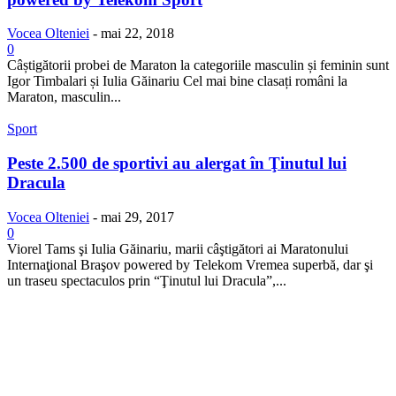
Vocea Olteniei
-
mai 22, 2018
0
Câștigătorii probei de Maraton la categoriile masculin și feminin sunt
Igor Timbalari și Iulia Găinariu Cel mai bine clasați români la
Maraton, masculin...
Sport
Peste 2.500 de sportivi au alergat în Ţinutul lui
Dracula
Vocea Olteniei
-
mai 29, 2017
0
Viorel Tams şi Iulia Găinariu, marii câştigători ai Maratonului
Internaţional Braşov powered by Telekom Vremea superbă, dar şi
un traseu spectaculos prin “Ţinutul lui Dracula”,...