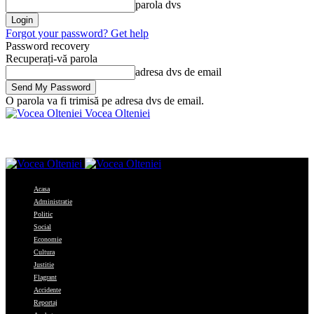
parola dvs
Forgot your password? Get help
Password recovery
Recuperați-vă parola
adresa dvs de email
O parola va fi trimisă pe adresa dvs de email.
Vocea Olteniei
Acasa
Administratie
Politic
Social
Economie
Cultura
Justitie
Flagrant
Accidente
Reportaj