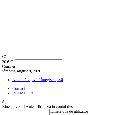
Căutați
20.6
C
Craiova
sâmbătă, august 8, 2026
Autentificați-vă / Înregistrați-vă
Contact
REDACȚIA
Sign in
Bine ați venit! Autentificați-vă in contul dvs
numele dvs de utilizator