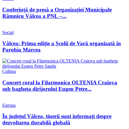
Conferinţă de presă a Organizației Municipale
Râmnicu Vâlcea a PNL –...
Social
Vâlcea: Prima ediție a Școlii de Vară organizată în
Parohia Marcea
Cultura
Concert coral la Filarmonica OLTENIA Craiova
sub bagheta dirijorului Eugen Petre...
Europa
În județul Vâlcea, tinerii sunt informați despre
dezvoltarea durabilă globală