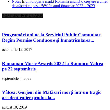
Notes
la
dm drogerie markt România anunță o creștere a cifrei
de afaceri cu peste 58% în anul financiar 2022 – 2023
POSTURI POPULARE
Programări online la Serviciul Public Comunitar
Regim Permise Conducere şi Înmatricularea...
octombrie 12, 2017
Romanian Music Awards 2022 la Râmnicu Vâlcea
pe 22 septembrie
septembrie 4, 2022
Vâlcea: Gorjeni din Mătăsari morți într-un tragic
accident rutier produs la...
august 10, 2019