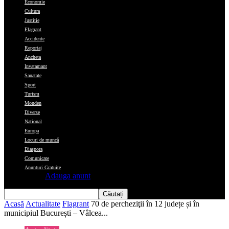
Economie
Cultura
Justitie
Flagrant
Accidente
Reportaj
Ancheta
Invatamant
Sanatate
Sport
Turism
Monden
Diverse
National
Europa
Locuri de muncă
Diaspora
Comunicate
Anunturi Gratuite
Adauga anunt
Acasă
Actualitate
Flagrant
70 de percheziţii în 12 județe și în
municipiul București – Vâlcea...