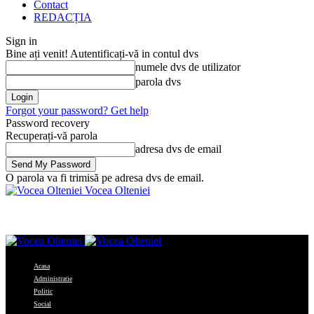
Contact
REDACȚIA
Sign in
Bine ați venit! Autentificați-vă in contul dvs
numele dvs de utilizator
parola dvs
Forgot your password? Get help
Password recovery
Recuperați-vă parola
adresa dvs de email
O parola va fi trimisă pe adresa dvs de email.
Vocea Olteniei
Acasa
Administratie
Politic
Social