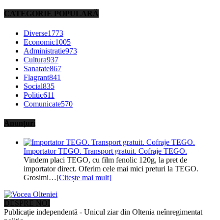
CATEGORIE POPULARĂ
Diverse
1773
Economic
1005
Administratie
973
Cultura
937
Sanatate
867
Flagrant
841
Social
835
Politic
611
Comunicate
570
Anunțuri
Importator TEGO. Transport gratuit. Cofraje TEGO.
Vindem placi TEGO, cu film fenolic 120g, la pret de
importator direct. Oferim cele mai mici preturi la TEGO.
Grosimi…
[Citește mai mult]
DESPRE NOI
Publicație independentă - Unicul ziar din Oltenia neînregimentat