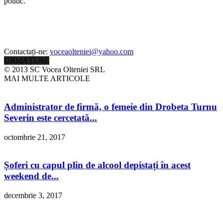
politic.
Contactați-ne:
voceaolteniei@yahoo.com
URMAȚI-NE
© 2013 SC Vocea Olteniei SRL
MAI MULTE ARTICOLE
Administrator de firmă, o femeie din Drobeta Turnu
Severin este cercetată...
octombrie 21, 2017
Șoferi cu capul plin de alcool depistați în acest
weekend de...
decembrie 3, 2017