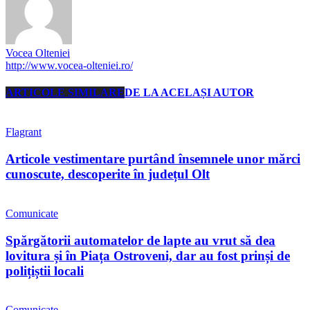
Vocea Olteniei
http://www.vocea-olteniei.ro/
ARTICOLE SIMILARE
DE LA ACELAȘI AUTOR
Flagrant
Articole vestimentare purtând însemnele unor mărci
cunoscute, descoperite în județul Olt
Comunicate
Spărgătorii automatelor de lapte au vrut să dea
lovitura și în Piața Ostroveni, dar au fost prinși de
polițiștii locali
Comunicate