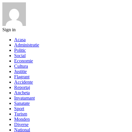
Sign in
Acasa
Administratie
Politic
Social
Economie
Cultura
Justitie
Flagrant
Accidente
Reportaj
Ancheta
Invatamant
Sanatate
Sport
Turism
Monden
Diverse
National