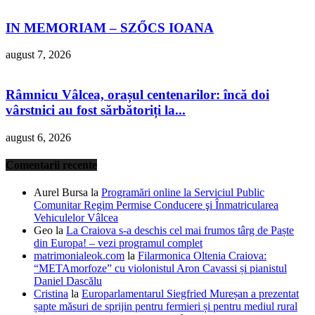
IN MEMORIAM – SZŐCS IOANA
august 7, 2026
Râmnicu Vâlcea, orașul centenarilor: încă doi
vârstnici au fost sărbătoriți la...
august 6, 2026
Comentarii recente
Aurel Bursa
la
Programări online la Serviciul Public
Comunitar Regim Permise Conducere şi Înmatricularea
Vehiculelor Vâlcea
Geo
la
La Craiova s-a deschis cel mai frumos târg de Paște
din Europa! – vezi programul complet
matrimonialeok.com
la
Filarmonica Oltenia Craiova:
“METAmorfoze” cu violonistul Aron Cavassi și pianistul
Daniel Dascălu
Cristina
la
Europarlamentarul Siegfried Mureșan a prezentat
șapte măsuri de sprijin pentru fermieri și pentru mediul rural