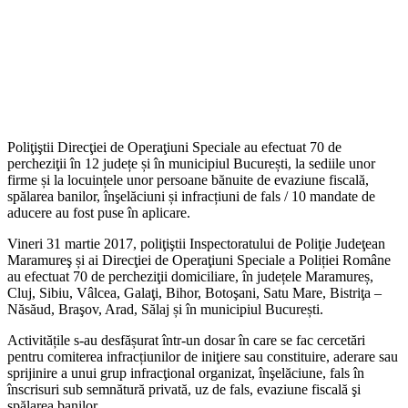
Poliţiştii Direcţiei de Operaţiuni Speciale au efectuat 70 de
percheziţii în 12 județe și în municipiul București, la sediile unor
firme și la locuințele unor persoane bănuite de evaziune fiscală,
spălarea banilor, înşelăciuni și infracțiuni de fals / 10 mandate de
aducere au fost puse în aplicare.
Vineri 31 martie 2017, poliţiştii Inspectoratului de Poliţie Judeţean
Maramureş și ai Direcţiei de Operaţiuni Speciale a Poliției Române
au efectuat 70 de percheziţii domiciliare, în județele Maramureș,
Cluj, Sibiu, Vâlcea, Galaţi, Bihor, Botoşani, Satu Mare, Bistriţa –
Năsăud, Braşov, Arad, Sălaj și în municipiul București.
Activitățile s-au desfășurat într-un dosar în care se fac cercetări
pentru comiterea infracțiunilor de iniţiere sau constituire, aderare sau
sprijinire a unui grup infracţional organizat, înşelăciune, fals în
înscrisuri sub semnătură privată, uz de fals, evaziune fiscală şi
spălarea banilor.