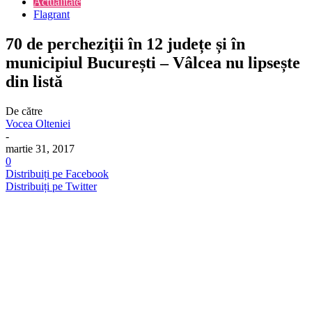
Actualitate
Flagrant
70 de percheziţii în 12 județe și în
municipiul București – Vâlcea nu lipsește
din listă
De către
Vocea Olteniei
-
martie 31, 2017
0
Distribuiți pe Facebook
Distribuiți pe Twitter