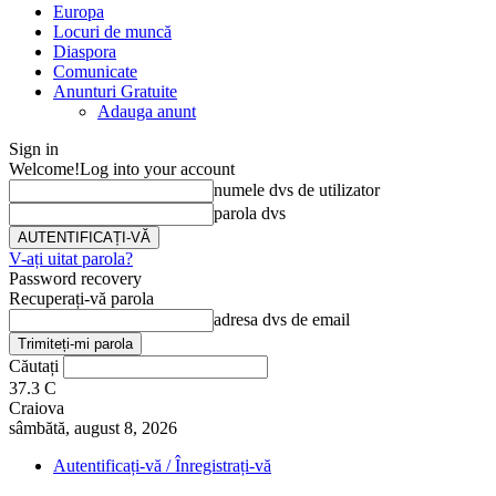
Europa
Locuri de muncă
Diaspora
Comunicate
Anunturi Gratuite
Adauga anunt
Sign in
Welcome!
Log into your account
numele dvs de utilizator
parola dvs
V-ați uitat parola?
Password recovery
Recuperați-vă parola
adresa dvs de email
Căutați
37.3
C
Craiova
sâmbătă, august 8, 2026
Autentificați-vă / Înregistrați-vă