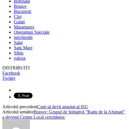
Botosani
Brasov
Bucuresti
Cluj
Galati
Maramures
Operaţiuni Speciale
perchezitii
Salaj
Satu Mare
Sibiu
valcea
DISTRIBUIȚI
Facebook
Twitter
Articolul precedent
Cum să devii angajat al ISU
Articolul următor
Brașov: Grupul de Iniţiativă ”Radu de la Afumaţi”
a devenit Centru Local cercetăşesc