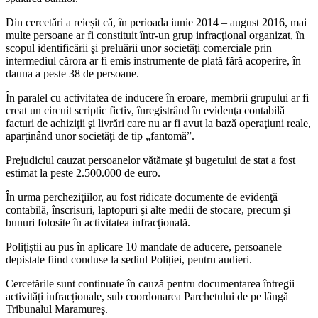
Din cercetări a reieșit că, în perioada iunie 2014 – august 2016, mai
multe persoane ar fi constituit într-un grup infracţional organizat, în
scopul identificării şi preluării unor societăţi comerciale prin
intermediul cărora ar fi emis instrumente de plată fără acoperire, în
dauna a peste 38 de persoane.
În paralel cu activitatea de inducere în eroare, membrii grupului ar fi
creat un circuit scriptic fictiv, înregistrând în evidenţa contabilă
facturi de achiziţii şi livrări care nu ar fi avut la bază operaţiuni reale,
aparținând unor societăţi de tip „fantomă”.
Prejudiciul cauzat persoanelor vătămate şi bugetului de stat a fost
estimat la peste 2.500.000 de euro.
În urma percheziţiilor, au fost ridicate documente de evidenţă
contabilă, înscrisuri, laptopuri şi alte medii de stocare, precum şi
bunuri folosite în activitatea infracţională.
Polițiștii au pus în aplicare 10 mandate de aducere, persoanele
depistate fiind conduse la sediul Poliției, pentru audieri.
Cercetările sunt continuate în cauză pentru documentarea întregii
activități infracționale, sub coordonarea Parchetului de pe lângă
Tribunalul Maramureş.