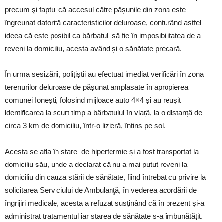
precum şi faptul că accesul către pășunile din zona este
îngreunat datorită caracteristicilor deluroase, conturând astfel
ideea că este posibil ca bărbatul să fie în imposibilitatea de a
reveni la domiciliu, acesta având și o sănătate precară.
În urma sesizării, polițiștii au efectuat imediat verificări în zona
terenurilor deluroase de pășunat amplasate în apropierea
comunei Ionești, folosind mijloace auto 4×4 și au reușit
identificarea la scurt timp a bărbatului în viață, la o distanță de
circa 3 km de domiciliu, într-o lizieră, întins pe sol.
Acesta se afla în stare de hipertermie și a fost transportat la
domiciliu său, unde a declarat că nu a mai putut reveni la
domiciliu din cauza stării de sănătate, fiind întrebat cu privire la
solicitarea Serviciului de Ambulanţă, în vederea acordării de
îngrijiri medicale, acesta a refuzat susținând că în prezent și-a
administrat tratamentul iar starea de sănătate s-a îmbunătățit.