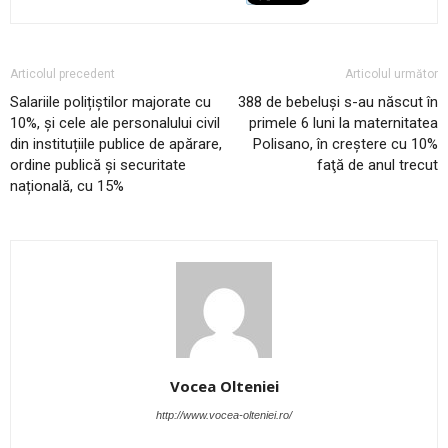
Articolul precedent
Articolul următor
Salariile polițiștilor majorate cu
388 de bebeluşi s-au născut în
10%, și cele ale personalului civil
primele 6 luni la maternitatea
din instituțiile publice de apărare,
Polisano, în creştere cu 10%
ordine publică și securitate
faţă de anul trecut
națională, cu 15%
Vocea Olteniei
http://www.vocea-olteniei.ro/