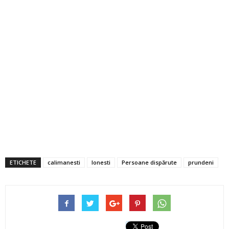
ETICHETE
calimanesti
Ionesti
Persoane dispărute
prundeni