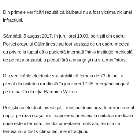
Din primele verificări rezultă că bărbatul nu a fost victima niciunei
infracțiuni.
Sâmbătă, 5 august 2017, în jurul orei 19.00, polițiștii din cadrul
Poliției orașului Călimănești au fost sesizați de un cadru medical
cu privire la faptul că o pacientă internată într-o instituție medicală
de pe raza orașului, a plecat fără a anunţa şi nu s-a mai întors.
Din verificările efectuate s-a stabilit că femeia de 73 de ani a
plecat din unitatea medicală în jurul orei 17.45, mergând singură
pe trotuar în direcţia Râmnicu Vâlcea.
Polițiștii au efectuat investigații, reușind depistarea femeii în cursul
nopții, pe raza orașului și înapoierea acesteia la unitatea medicală
unde este internată. Din documentarea realizată, rezultă că
femeia nu a fost victima niciunei infracțiuni.