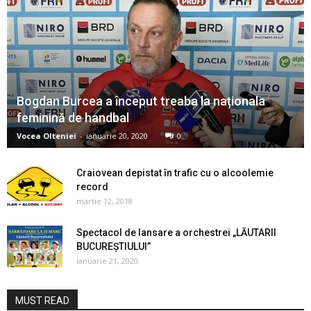
Bogdan Burcea a început treaba la naționala
feminină de handbal
Vocea Olteniei
-
ianuarie 20, 2020
0
Craiovean depistat în trafic cu o alcoolemie
record
martie 12, 2018
Spectacol de lansare a orchestrei „LĂUTARII
BUCUREȘTIULUI”
ianuarie 21, 2020
MUST READ