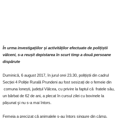
În urma investigațiilor și activităților efectuate de polițiștii
vâlceni, s-a reușit depistarea în scurt timp a două persoane
dispărute
Duminică, 6 august 2017, în jurul orei 23.30, polițiștii din cadrul
Secției 4 Poliție Rurală Prundeni au fost sesizați de o femeie din
comuna Ionești, județul Vâlcea, cu privire la faptul că fratele său,
un bărbat de 62 de ani, a plecat în cursul zilei cu bovinele la
pășunat şi nu s-a mai întors.
Femeia a precizat că animalele s-au întors singure din câmp,