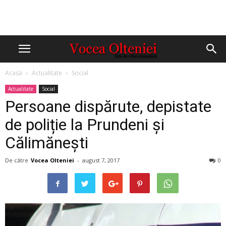
Acasă
Actualitate
Social
Actualitate
Social
Persoane dispărute, depistate
de poliție la Prundeni și
Călimănești
De către
Vocea Olteniei
-
august 7, 2017
0