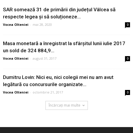
SAR somează 31 de primării din județul Vâlcea să
respecte legea și să soluționeze...
Vocea Olteniei
-
mai 28, 2020
0
Masa monetară a înregistrat la sfârşitul lunii iulie 2017
un sold de 324 884,9...
Vocea Olteniei
-
august 31, 2017
0
Dumitru Lovin: Nici eu, nici colegii mei nu am avut
legătură cu concursurile organizate...
Vocea Olteniei
-
octombrie 21, 2017
0
Încărcați mai multe