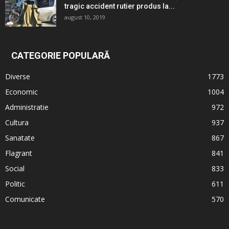
tragic accident rutier produs la...
august 10, 2019
CATEGORIE POPULARĂ
Diverse
1773
Economic
1004
Administratie
972
Cultura
937
Sanatate
867
Flagrant
841
Social
833
Politic
611
Comunicate
570