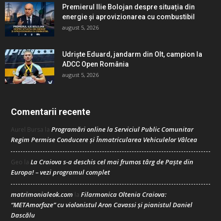
Premierul Ilie Bolojan despre situația din
energie și aprovizionarea cu combustibil
august 5, 2026
Udriște Eduard, jandarm din Olt, campion la
ADCC Open România
august 5, 2026
Comentarii recente
Programări online la Serviciul Public Comunitar
Aurel Bursa
la
Regim Permise Conducere şi Înmatricularea Vehiculelor Vâlcea
La Craiova s-a deschis cel mai frumos târg de Paște din
Geo
la
Europa! – vezi programul complet
matrimonialeok.com
Filarmonica Oltenia Craiova:
la
“METAmorfoze” cu violonistul Aron Cavassi și pianistul Daniel
Dascălu