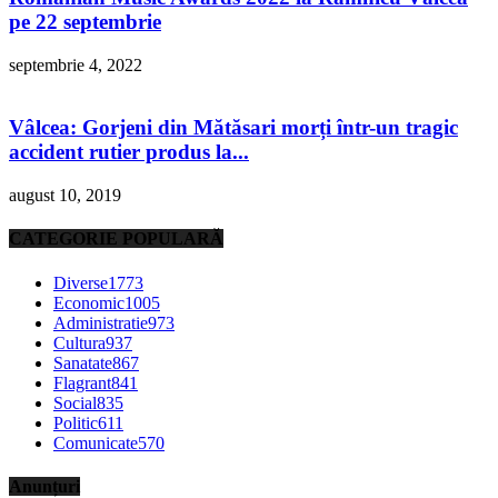
pe 22 septembrie
septembrie 4, 2022
Vâlcea: Gorjeni din Mătăsari morți într-un tragic
accident rutier produs la...
august 10, 2019
CATEGORIE POPULARĂ
Diverse
1773
Economic
1005
Administratie
973
Cultura
937
Sanatate
867
Flagrant
841
Social
835
Politic
611
Comunicate
570
Anunțuri