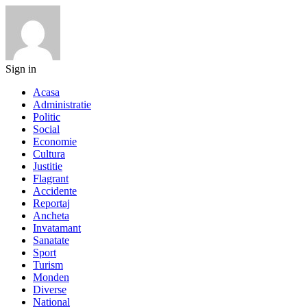
Sign in
Acasa
Administratie
Politic
Social
Economie
Cultura
Justitie
Flagrant
Accidente
Reportaj
Ancheta
Invatamant
Sanatate
Sport
Turism
Monden
Diverse
National