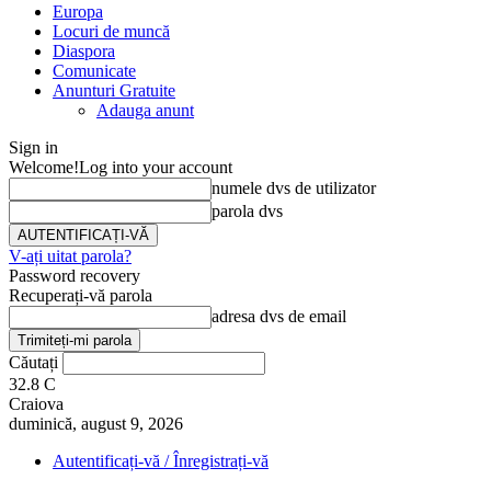
Europa
Locuri de muncă
Diaspora
Comunicate
Anunturi Gratuite
Adauga anunt
Sign in
Welcome!
Log into your account
numele dvs de utilizator
parola dvs
V-ați uitat parola?
Password recovery
Recuperați-vă parola
adresa dvs de email
Căutați
32.8
C
Craiova
duminică, august 9, 2026
Autentificați-vă / Înregistrați-vă