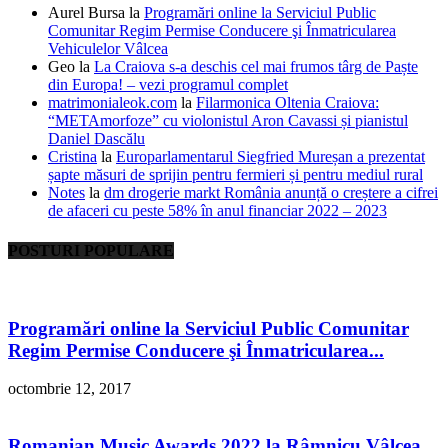
Aurel Bursa
la
Programări online la Serviciul Public
Comunitar Regim Permise Conducere şi Înmatricularea
Vehiculelor Vâlcea
Geo
la
La Craiova s-a deschis cel mai frumos târg de Paște
din Europa! – vezi programul complet
matrimonialeok.com
la
Filarmonica Oltenia Craiova:
“METAmorfoze” cu violonistul Aron Cavassi și pianistul
Daniel Dascălu
Cristina
la
Europarlamentarul Siegfried Mureșan a prezentat
șapte măsuri de sprijin pentru fermieri și pentru mediul rural
Notes
la
dm drogerie markt România anunță o creștere a cifrei
de afaceri cu peste 58% în anul financiar 2022 – 2023
POSTURI POPULARE
Programări online la Serviciul Public Comunitar
Regim Permise Conducere şi Înmatricularea...
octombrie 12, 2017
Romanian Music Awards 2022 la Râmnicu Vâlcea