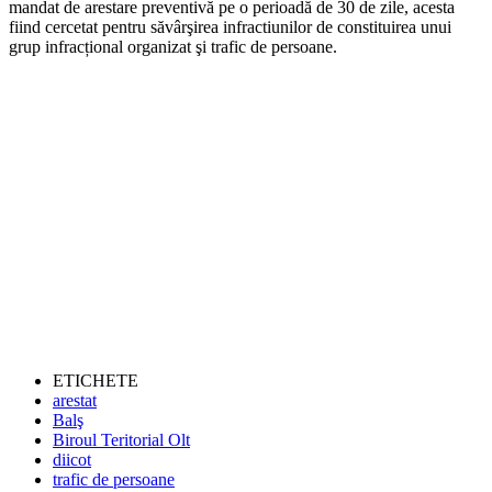
mandat de arestare preventivă pe o perioadă de 30 de zile, acesta
fiind cercetat pentru săvârşirea infractiunilor de constituirea unui
grup infracțional organizat şi trafic de persoane.
ETICHETE
arestat
Balş
Biroul Teritorial Olt
diicot
trafic de persoane