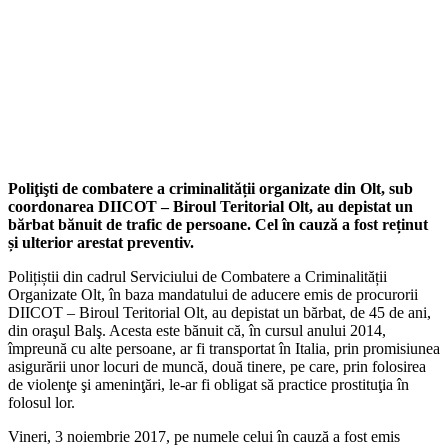
Poliţişti de combatere a criminalității organizate din Olt, sub
coordonarea DIICOT – Biroul Teritorial Olt, au depistat un
bărbat bănuit de trafic de persoane. Cel în cauză a fost reținut
și ulterior arestat preventiv.
Polițiștii din cadrul Serviciului de Combatere a Criminalității
Organizate Olt, în baza mandatului de aducere emis de procurorii
DIICOT – Biroul Teritorial Olt, au depistat un bărbat, de 45 de ani,
din oraşul Balş. Acesta este bănuit că, în cursul anului 2014,
împreună cu alte persoane, ar fi transportat în Italia, prin promisiunea
asigurării unor locuri de muncă, două tinere, pe care, prin folosirea
de violenţe şi ameninţări, le-ar fi obligat să practice prostituţia în
folosul lor.
Vineri, 3 noiembrie 2017, pe numele celui în cauză a fost emis