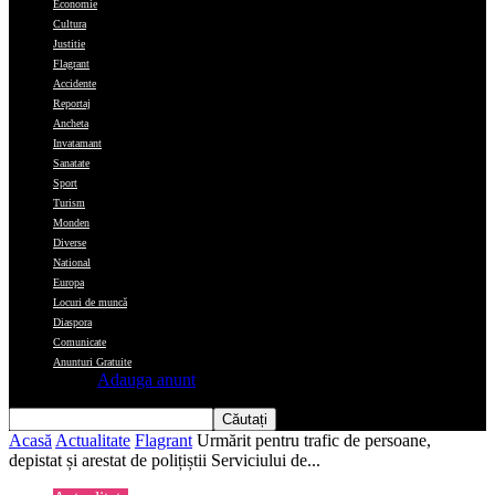
Economie
Cultura
Justitie
Flagrant
Accidente
Reportaj
Ancheta
Invatamant
Sanatate
Sport
Turism
Monden
Diverse
National
Europa
Locuri de muncă
Diaspora
Comunicate
Anunturi Gratuite
Adauga anunt
Acasă
Actualitate
Flagrant
Urmărit pentru trafic de persoane,
depistat și arestat de polițiștii Serviciului de...