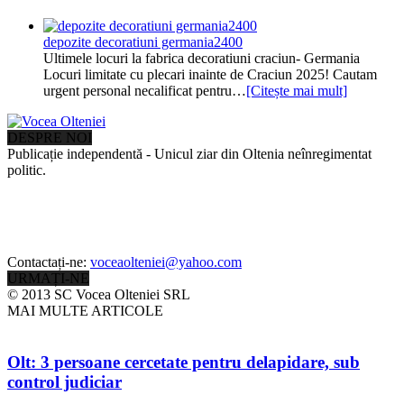
depozite decoratiuni germania2400
Ultimele locuri la fabrica decoratiuni craciun- Germania
Locuri limitate cu plecari inainte de Craciun 2025! Cautam
urgent personal necalificat pentru…
[Citește mai mult]
DESPRE NOI
Publicație independentă - Unicul ziar din Oltenia neînregimentat
politic.
Contactați-ne:
voceaolteniei@yahoo.com
URMAȚI-NE
© 2013 SC Vocea Olteniei SRL
MAI MULTE ARTICOLE
Olt: 3 persoane cercetate pentru delapidare, sub
control judiciar