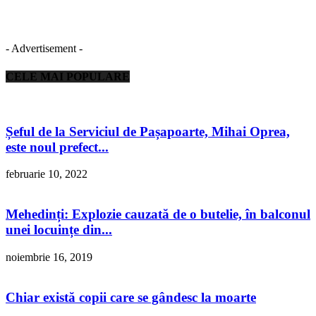
- Advertisement -
CELE MAI POPULARE
Șeful de la Serviciul de Pașapoarte, Mihai Oprea,
este noul prefect...
februarie 10, 2022
Mehedinți: Explozie cauzată de o butelie, în balconul
unei locuințe din...
noiembrie 16, 2019
Chiar există copii care se gândesc la moarte