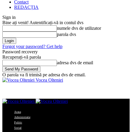
Contact
REDACȚIA
Sign in
Bine ați venit! Autentificați-vă in contul dvs
numele dvs de utilizator
parola dvs
Forgot your password? Get help
Password recovery
Recuperați-vă parola
adresa dvs de email
O parola va fi trimisă pe adresa dvs de email.
Vocea Olteniei
Acasa
Administratie
Politic
Social