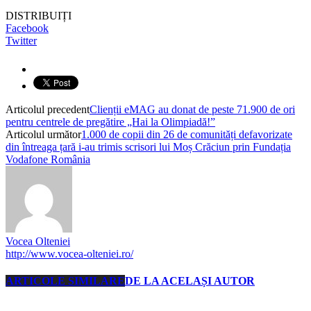
DISTRIBUIȚI
Facebook
Twitter
Articolul precedent
Clienții eMAG au donat de peste 71.900 de ori
pentru centrele de pregătire „Hai la Olimpiadă!”
Articolul următor
1.000 de copii din 26 de comunități defavorizate
din întreaga țară i-au trimis scrisori lui Moș Crăciun prin Fundația
Vodafone România
Vocea Olteniei
http://www.vocea-olteniei.ro/
ARTICOLE SIMILARE
DE LA ACELAȘI AUTOR