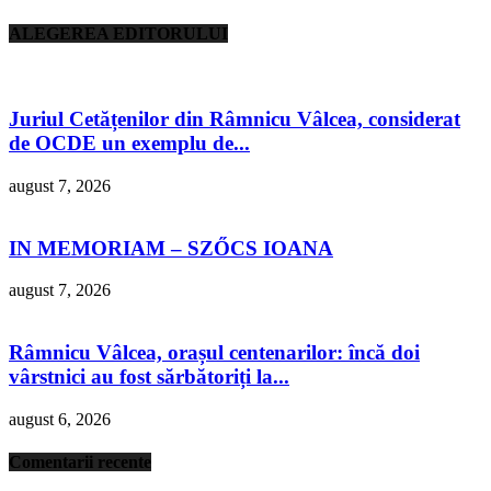
ALEGEREA EDITORULUI
Juriul Cetățenilor din Râmnicu Vâlcea, considerat
de OCDE un exemplu de...
august 7, 2026
IN MEMORIAM – SZŐCS IOANA
august 7, 2026
Râmnicu Vâlcea, orașul centenarilor: încă doi
vârstnici au fost sărbătoriți la...
august 6, 2026
Comentarii recente