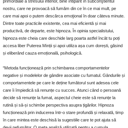
primordiale a stresului interior, bine întipărit în subconştientul
nostru, care ne provoacă să fumăm din ce în ce mai mult, pe
care mai apoi o putem descărca emoţional în doar câteva minute.
Dintre toate practicile existente, cea mai eficientă și mai
productivă, de departe, este hipnoza. În opinia specialistului,
hipnoza este cheia care deschide larg poarta astfel încât tu poți
accesa liber Puterea Minții și apoi utiliza așa cum dorești, găsind
și eliberând cauza emoțională, psihologică.
“Metoda funcționează prin schimbarea comportamentelor
negative și modelelor de gândire asociate cu fumatul. Gândurile și
comportamentele pe care le deține fumătorul sunt adesea cele
care îi împiedică să renunțe cu succes. Atunci când o persoană
decide să renunțe la fumat, aspectul cheie este să renunțe la
rutină și să-și schimbe perspectiva asupra țigărilor. Hipnoza
funcționează prin inducerea într-o stare profundă și relaxată, timp
în care mintea este deschisă la sugestiile care te pot ajuta să
devii nefumător. O meta analiză utilizată pentru a cumula