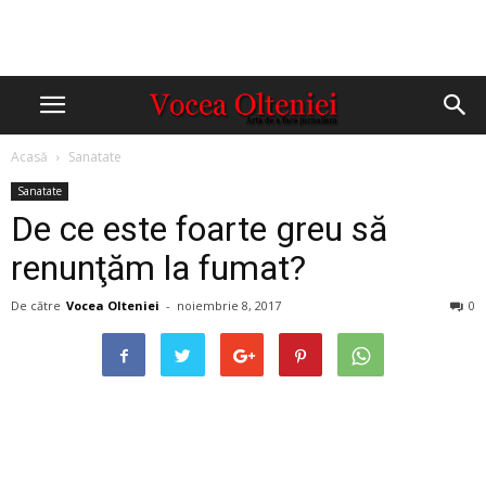
Acasă
Sanatate
Sanatate
De ce este foarte greu să
renunţăm la fumat?
De către
Vocea Olteniei
-
noiembrie 8, 2017
0