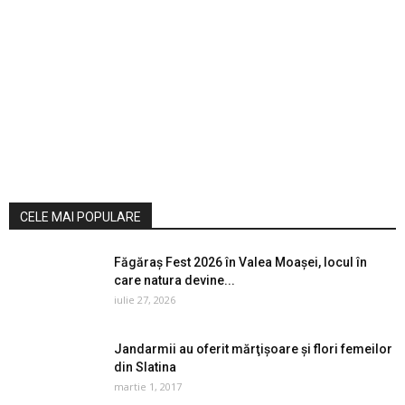
CELE MAI POPULARE
Făgăraș Fest 2026 în Valea Moașei, locul în
care natura devine...
iulie 27, 2026
Jandarmii au oferit mărţişoare şi flori femeilor
din Slatina
martie 1, 2017