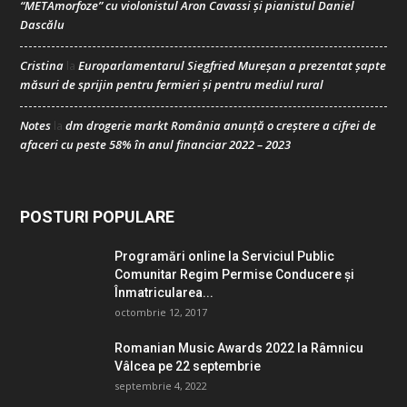
“METAmorfoze” cu violonistul Aron Cavassi și pianistul Daniel
Dascălu
Cristina
Europarlamentarul Siegfried Mureșan a prezentat șapte
la
măsuri de sprijin pentru fermieri și pentru mediul rural
Notes
dm drogerie markt România anunță o creștere a cifrei de
la
afaceri cu peste 58% în anul financiar 2022 – 2023
POSTURI POPULARE
Programări online la Serviciul Public
Comunitar Regim Permise Conducere şi
Înmatricularea...
octombrie 12, 2017
Romanian Music Awards 2022 la Râmnicu
Vâlcea pe 22 septembrie
septembrie 4, 2022