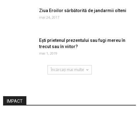
Ziua Eroilor sărbătorită de jandarmii olteni
mai 24, 2017
Ești prietenul prezentului sau fugi mereu în
trecut sau în viitor?
mai 1, 2019
Încărcați mai multe
IMPACT