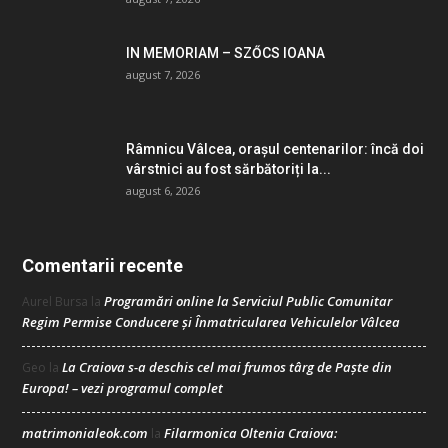
IN MEMORIAM – SZŐCS IOANA
august 7, 2026
Râmnicu Vâlcea, orașul centenarilor: încă doi
vârstnici au fost sărbătoriți la...
august 6, 2026
Comentarii recente
Programări online la Serviciul Public Comunitar
Aurel Bursa
la
Regim Permise Conducere şi Înmatricularea Vehiculelor Vâlcea
La Craiova s-a deschis cel mai frumos târg de Paște din
Geo
la
Europa! – vezi programul complet
matrimonialeok.com
Filarmonica Oltenia Craiova:
la