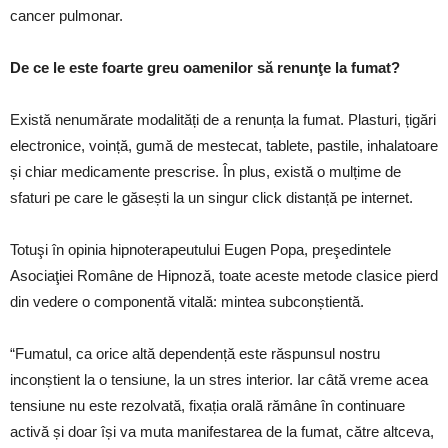
cancer pulmonar.
De ce le este foarte greu oamenilor să renunţe la fumat?
Există nenumărate modalități de a renunța la fumat. Plasturi, țigări
electronice, voință, gumă de mestecat, tablete, pastile, inhalatoare
și chiar medicamente prescrise. În plus, există o mulțime de
sfaturi pe care le găsești la un singur click distanță pe internet.
Totuşi în opinia hipnoterapeutului Eugen Popa, preşedintele
Asociaţiei Române de Hipnoză, toate aceste metode clasice pierd
din vedere o componentă vitală: mintea subconștientă.
“Fumatul, ca orice altă dependență este răspunsul nostru
inconștient la o tensiune, la un stres interior. Iar câtă vreme acea
tensiune nu este rezolvată, fixația orală rămâne în continuare
activă și doar își va muta manifestarea de la fumat, către altceva,