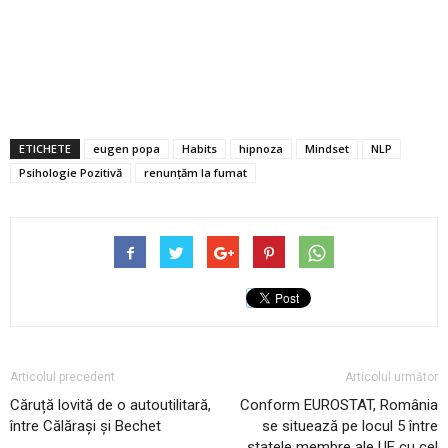
ETICHETE
eugen popa
Habits
hipnoza
Mindset
NLP
Psihologie Pozitivă
renunţăm la fumat
Articolul precedent
Articolul următor
Căruță lovită de o autoutilitară,
Conform EUROSTAT, România
între Călărași și Bechet
se situează pe locul 5 între
statele membre ale UE cu cel