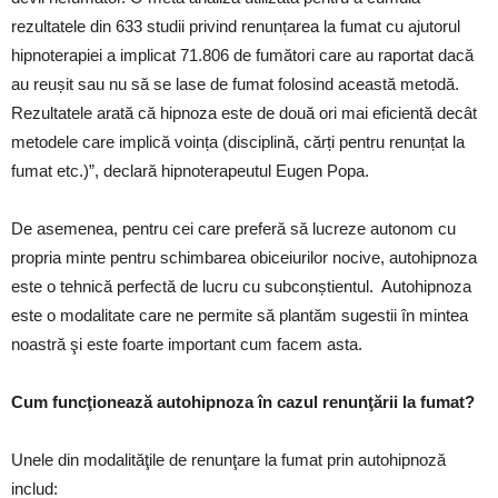
rezultatele din 633 studii privind renunțarea la fumat cu ajutorul
hipnoterapiei a implicat 71.806 de fumători care au raportat dacă
au reușit sau nu să se lase de fumat folosind această metodă.
Rezultatele arată că hipnoza este de două ori mai eficientă decât
metodele care implică voința (disciplină, cărți pentru renunțat la
fumat etc.)”, declară hipnoterapeutul Eugen Popa.
De asemenea, pentru cei care preferă să lucreze autonom cu
propria minte pentru schimbarea obiceiurilor nocive, autohipnoza
este o tehnică perfectă de lucru cu subconștientul. Autohipnoza
este o modalitate care ne permite să plantăm sugestii în mintea
noastră şi este foarte important cum facem asta.
Cum funcţionează autohipnoza în cazul renunţării la fumat?
Unele din modalităţile de renunţare la fumat prin autohipnoză
includ: