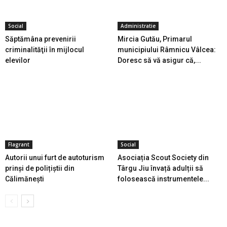
Social
Administratie
Săptămâna prevenirii
Mircia Gutău, Primarul
criminalităţii în mijlocul
municipiului Râmnicu Vâlcea:
elevilor
Doresc să vă asigur că,...
Flagrant
Social
Autorii unui furt de autoturism
Asociația Scout Society din
prinși de polițiștii din
Târgu Jiu învață adulții să
Călimănești
folosească instrumentele...