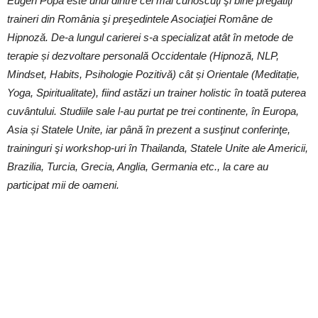
Eugen Popa este unul dintre cei mai cunoscuţi şi bine pregătiţi
traineri din România şi preşedintele Asociaţiei Române de
Hipnoză. De-a lungul carierei s-a specializat atât în metode de
terapie și dezvoltare personală Occidentale (Hipnoză, NLP,
Mindset, Habits, Psihologie Pozitivă) cât și Orientale (Meditație,
Yoga, Spiritualitate), fiind astăzi un trainer holistic în toată puterea
cuvântului. Studiile sale l-au purtat pe trei continente, în Europa,
Asia și Statele Unite, iar până în prezent a susţinut conferinţe,
traininguri şi workshop-uri în Thailanda, Statele Unite ale Americii,
Brazilia, Turcia, Grecia, Anglia, Germania etc., la care au
participat mii de oameni.