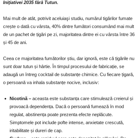
Iniţiativei 2035 fără Tutun.
Mai mult de atât, potrivit aceluiaşi studiu, numărul tigărilor fumate
crește o dată cu vârsta, 40% dintre fumători consumând mai mult
de un pachet de țigări pe zi, majoritatea dintre ei cu vârsta între 36
și 45 de ani.
Ceea ce majoritatea fumătorilor știu, dar ignoră, este că țigările nu
sunt doar tutun și hârtie. În timpul procesului de fabricație, se
adaugă un întreg cocktail de substanțe chimice. Cu fiecare țigară,
o persoană va inhala substanțe nocive, inclusiv:
Nicotină –
aceasta este substanța care stimulează creierul și
provoacă dependența. Dacă o persoană fumează în mod
regulat, abstinența poate prezenta efecte neplăcute.
Simptomele pot include pofte intense, anxietate crescută,
iritabilitate și dureri de cap.