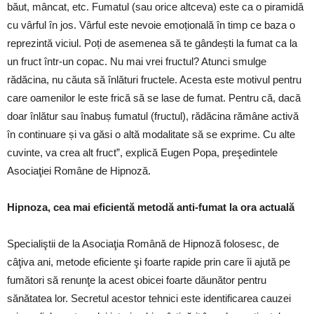
băut, mâncat, etc. Fumatul (sau orice altceva) este ca o piramidă
cu vârful în jos. Vârful este nevoie emoțională în timp ce baza o
reprezintă viciul. Poți de asemenea să te gândești la fumat ca la
un fruct într-un copac. Nu mai vrei fructul? Atunci smulge
rădăcina, nu căuta să înlături fructele. Acesta este motivul pentru
care oamenilor le este frică să se lase de fumat. Pentru că, dacă
doar înlătur sau înabuș fumatul (fructul), rădăcina rămâne activă
în continuare și va găsi o altă modalitate să se exprime. Cu alte
cuvinte, va crea alt fruct”, explică Eugen Popa, preşedintele
Asociaţiei Române de Hipnoză.
Hipnoza, cea mai eficientă metodă anti-fumat la ora actuală
Specialiştii de la Asociaţia Română de Hipnoză folosesc, de
câţiva ani, metode eficiente şi foarte rapide prin care îi ajută pe
fumători să renunţe la acest obicei foarte dăunător pentru
sănătatea lor. Secretul acestor tehnici este identificarea cauzei