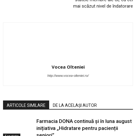
mai scăzut nivel de îndatorare
Vocea Olteniei
http://www.vocea-olteniei.ro/
ARTICOLE SIMILARE
DE LA ACELAȘI AUTOR
Farmacia DONA continuă și în luna august
inițiativa „Hidratare pentru pacienții
seniori”
Sanatate