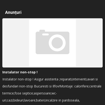
Anunțuri
Instalator non-stop !
Instalator non-stop ! Asigur asistenta ;reparati;interventi;avari si
desfundari non-stop Bucuresti si Ilfov!Montaje: calorifere;centrale
termice;fose septice;aspersoare;wc-
uri;cazi;bideuri;lavoare;bateri;incalzire in pardoseala,