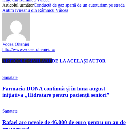
Articolul următor
Conductă de gaz spartă de un autoturism pe strada
Antim Ivireanu din Râmnicu Vâlcea
Vocea Olteniei
http://www.vocea-olteniei.ro/
ARTICOLE SIMILARE
DE LA ACELAȘI AUTOR
Sanatate
Farmacia DONA continuă și în luna august
inițiativa „Hidratare pentru pacienții seniori”
Sanatate
Rafael are nevoie de 46.000 de euro pentru un an de
recuperare!