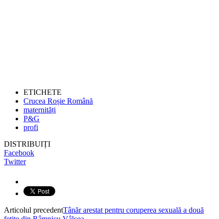
ETICHETE
Crucea Roșie Română
maternități
P&G
profi
DISTRIBUIȚI
Facebook
Twitter
Articolul precedent
Tânăr arestat pentru coruperea sexuală a două
fetițe din Râmnicu Vâlcea