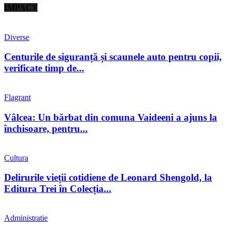
IMPACT
Diverse
Centurile de siguranță și scaunele auto pentru copii,
verificate timp de...
Flagrant
Vâlcea: Un bărbat din comuna Vaideeni a ajuns la
închisoare, pentru...
Cultura
Delirurile vieții cotidiene de Leonard Shengold, la
Editura Trei în Colecția...
Administratie