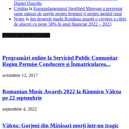
Daniel Dascălu
Cristina
la
Europarlamentarul Siegfried Mureșan a prezentat
șapte măsuri de sprijin pentru fermieri și pentru mediul rural
Notes
la
dm drogerie markt România anunță o creștere a cifrei
de afaceri cu peste 58% în anul financiar 2022 – 2023
POSTURI POPULARE
Programări online la Serviciul Public Comunitar
Regim Permise Conducere şi Înmatricularea...
octombrie 12, 2017
Romanian Music Awards 2022 la Râmnicu Vâlcea
pe 22 septembrie
septembrie 4, 2022
Vâlcea: Gorjeni din Mătăsari morți într-un tragic