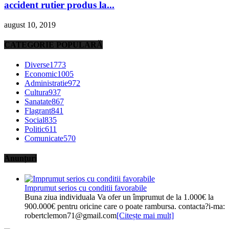
accident rutier produs la...
august 10, 2019
CATEGORIE POPULARĂ
Diverse
1773
Economic
1005
Administratie
972
Cultura
937
Sanatate
867
Flagrant
841
Social
835
Politic
611
Comunicate
570
Anunțuri
Imprumut serios cu conditii favorabile
Buna ziua individuala Va ofer un împrumut de la 1.000€ la
900.000€ pentru oricine care o poate rambursa. contacta?i-ma:
robertclemon71@gmail.com
[Citește mai mult]