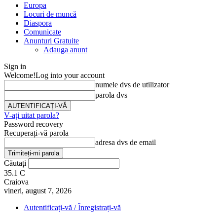
Europa
Locuri de muncă
Diaspora
Comunicate
Anunturi Gratuite
Adauga anunt
Sign in
Welcome!
Log into your account
numele dvs de utilizator
parola dvs
V-ați uitat parola?
Password recovery
Recuperați-vă parola
adresa dvs de email
Căutați
35.1
C
Craiova
vineri, august 7, 2026
Autentificați-vă / Înregistrați-vă