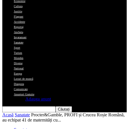
Economie
Cultura
Justitie
Flagrant
Accidente
Reportaj
Ancheta
Invatamant
Sanatate
Sport
Turism
Monden
Diverse
National
Europa
Locuri de muncă
Diaspora
Comunicate
Anunturi Gratuite
Adauga anunt
Acasă
Sanatate
Procter&Gamble, PROFI și Crucea Roșie Română,
au echipat 41 de maternități cu...