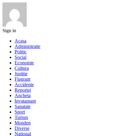
Sign in
Acasa
Administratie
Politic
Social
Economie
Cultura
Justitie
Flagrant
Accidente
Reportaj
Ancheta
Invatamant
Sanatate
Sport
Turism
Monden
Diverse
National