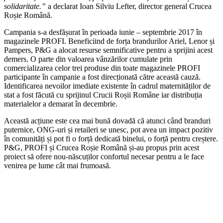
solidaritate.”
a declarat Ioan Silviu Lefter, director general Crucea
Roșie Română.
Campania s-a desfășurat în perioada iunie – septembrie 2017 în
magazinele PROFI. Beneficiind de forța brandurilor Ariel, Lenor și
Pampers, P&G a alocat resurse semnificative pentru a sprijini acest
demers. O parte din valoarea vânzărilor cumulate prin
comercializarea celor trei produse din toate magazinele PROFI
participante în campanie a fost direcționată către această cauză.
Identificarea nevoilor imediate existente în cadrul maternităților de
stat a fost făcută cu sprijinul Crucii Roșii Române iar distribuția
materialelor a demarat în decembrie.
Această acțiune este cea mai bună dovadă că atunci când branduri
puternice, ONG-uri și retaileri se unesc, pot avea un impact pozitiv
în comunități și pot fi o forță dedicată binelui, o forță pentru creștere.
P&G, PROFI și Crucea Roșie Română și-au propus prin acest
proiect să ofere nou-născuților confortul necesar pentru a le face
venirea pe lume cât mai frumoasă.