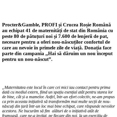
Procter&Gamble, PROFI și Crucea Roșie Română
au echipat 41 de maternități de stat din România cu
peste 80 de pătuțuri noi și 7.600 de lenjerii de pat,
necesare pentru a oferi nou-născuților confortul de
care au nevoie în primele zile de viață. Donația face
parte din campania ,,Hai să dăruim un nou început
pentru un nou-născut”.
„Maternitatea este locul în care cei mici iau contact pentru prima
dată cu mediul extern, fiind un spațiu esențial atât pentru starea lor
de bine, cât și a mamelor. Astfel, într-un efort colectiv, ne-am propus
ca prin aceasta inițiativă să transformăm mai multe secții de nou-
născuți din țară într-un loc mai bine echipat, care răspunde nevoilor
acestora. Ne bucurăm să fim alături de o inițiativă atât de
frumoasă, care ne-a invitat, pe fiecare din noi, la un exercițiu de