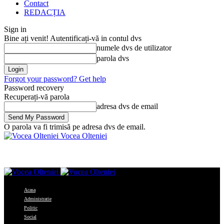
Contact
REDACȚIA
Sign in
Bine ați venit! Autentificați-vă in contul dvs
numele dvs de utilizator
parola dvs
Forgot your password? Get help
Password recovery
Recuperați-vă parola
adresa dvs de email
O parola va fi trimisă pe adresa dvs de email.
Vocea Olteniei
Acasa
Administratie
Politic
Social