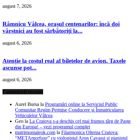
august 7, 2026
Râmnicu Vâlcea, orașul centenarilor: încă doi
vârstnici au fost sărbătoriți la...
august 6, 2026
Atenție la costul real al biletelor de avion. Taxele
ascunse pot...
august 6, 2026
Comentarii recente
Aurel Bursa
la
Programări online la Serviciul Public
Comunitar Regim Permise Conducere şi Înmatricularea
Vehiculelor Vâlcea
Geo
la
La Craiova s-a deschis cel mai frumos târg de Paște
din Europa! – vezi programul complet
matrimonialeok.com
la
Filarmonica Oltenia Craiova:
“METAmorfoze” cu violonistul Aron Cavassi și pianistul