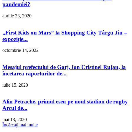
pandemiei?
aprilie 23, 2020
„First Kids on Mars” la Shopping City Târgu Jiu –
expoziție...
octombrie 14, 2022
Mesajul prefectului de Gorj, Ion Cristinel Rujan, la
încetarea raporturilor de...
iulie 15, 2020
Alin Petrache, primul eseu pe noul stadion de rugby
Arcul de...
mai 13, 2020
Încărcați mai multe