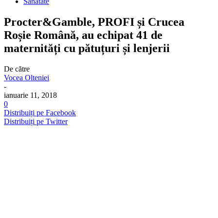
Sanatate
Procter&Gamble, PROFI și Crucea
Roșie Română, au echipat 41 de
maternități cu pătuțuri și lenjerii
De către
Vocea Olteniei
-
ianuarie 11, 2018
0
Distribuiți pe Facebook
Distribuiți pe Twitter