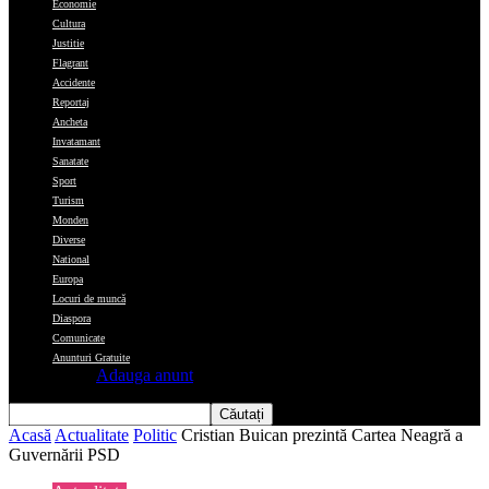
Economie
Cultura
Justitie
Flagrant
Accidente
Reportaj
Ancheta
Invatamant
Sanatate
Sport
Turism
Monden
Diverse
National
Europa
Locuri de muncă
Diaspora
Comunicate
Anunturi Gratuite
Adauga anunt
Acasă
Actualitate
Politic
Cristian Buican prezintă Cartea Neagră a
Guvernării PSD