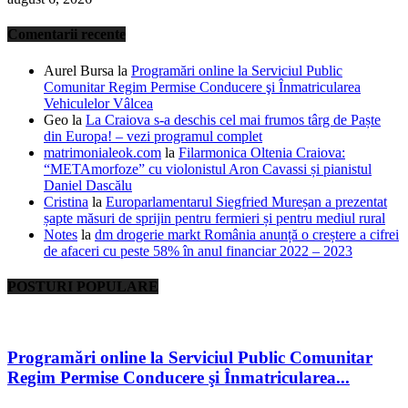
Comentarii recente
Aurel Bursa
la
Programări online la Serviciul Public
Comunitar Regim Permise Conducere şi Înmatricularea
Vehiculelor Vâlcea
Geo
la
La Craiova s-a deschis cel mai frumos târg de Paște
din Europa! – vezi programul complet
matrimonialeok.com
la
Filarmonica Oltenia Craiova:
“METAmorfoze” cu violonistul Aron Cavassi și pianistul
Daniel Dascălu
Cristina
la
Europarlamentarul Siegfried Mureșan a prezentat
șapte măsuri de sprijin pentru fermieri și pentru mediul rural
Notes
la
dm drogerie markt România anunță o creștere a cifrei
de afaceri cu peste 58% în anul financiar 2022 – 2023
POSTURI POPULARE
Programări online la Serviciul Public Comunitar
Regim Permise Conducere şi Înmatricularea...