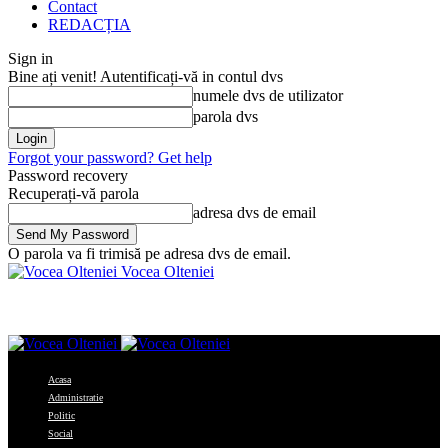
Contact
REDACȚIA
Sign in
Bine ați venit! Autentificați-vă in contul dvs
numele dvs de utilizator
parola dvs
Forgot your password? Get help
Password recovery
Recuperați-vă parola
adresa dvs de email
O parola va fi trimisă pe adresa dvs de email.
Vocea Olteniei
Acasa
Administratie
Politic
Social