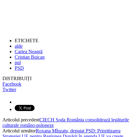
ETICHETE
alde
Cartea Neagră
Cristian Buican
pnl
PSD
DISTRIBUIȚI
Facebook
Twitter
Articolul precedent
CIECH Soda România consolidează legăturile
culturale româno-poloneze
Articolul următor
Roxana Mînzatu, deputat PSD: Prioritizarea
Strategiei UE pentru Regiunea Dunării în agenda UE va crește