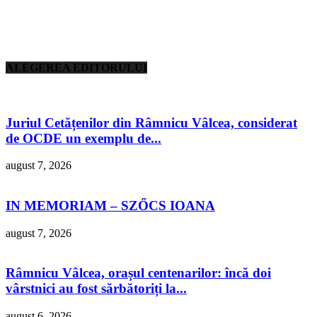
ALEGEREA EDITORULUI
Juriul Cetățenilor din Râmnicu Vâlcea, considerat
de OCDE un exemplu de...
august 7, 2026
IN MEMORIAM – SZŐCS IOANA
august 7, 2026
Râmnicu Vâlcea, orașul centenarilor: încă doi
vârstnici au fost sărbătoriți la...
august 6, 2026