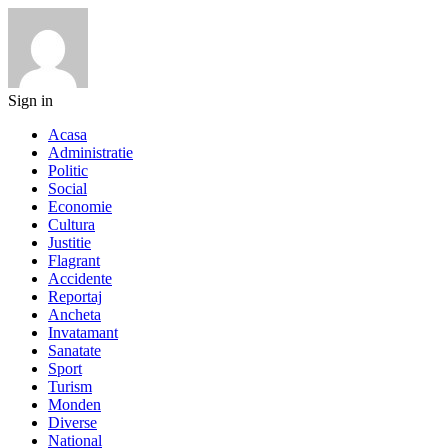
Sign in
Acasa
Administratie
Politic
Social
Economie
Cultura
Justitie
Flagrant
Accidente
Reportaj
Ancheta
Invatamant
Sanatate
Sport
Turism
Monden
Diverse
National