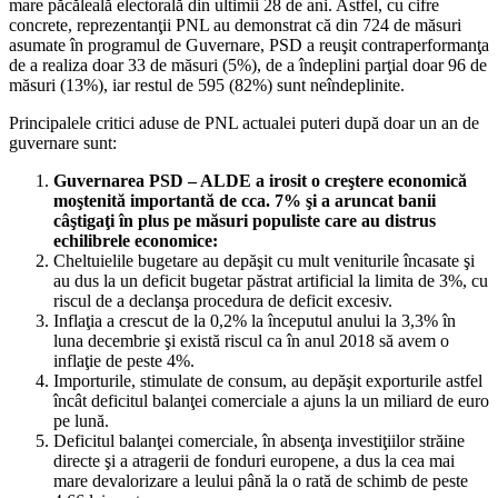
mare păcăleală electorală din ultimii 28 de ani. Astfel, cu cifre
concrete, reprezentanţii PNL au demonstrat că din 724 de măsuri
asumate în programul de Guvernare, PSD a reuşit contraperformanţa
de a realiza doar 33 de măsuri (5%), de a îndeplini parţial doar 96 de
măsuri (13%), iar restul de 595 (82%) sunt neîndeplinite.
Principalele critici aduse de PNL actualei puteri după doar un an de
guvernare sunt:
Guvernarea PSD – ALDE a irosit o creştere economică
moştenită importantă de cca. 7% şi a aruncat banii
câştigaţi în plus pe măsuri populiste care au distrus
echilibrele economice:
Cheltuielile bugetare au depăşit cu mult veniturile încasate şi
au dus la un deficit bugetar păstrat artificial la limita de 3%, cu
riscul de a declanşa procedura de deficit excesiv.
Inflaţia a crescut de la 0,2% la începutul anului la 3,3% în
luna decembrie şi există riscul ca în anul 2018 să avem o
inflaţie de peste 4%.
Importurile, stimulate de consum, au depăşit exporturile astfel
încât deficitul balanţei comerciale a ajuns la un miliard de euro
pe lună.
Deficitul balanţei comerciale, în absenţa investiţiilor străine
directe şi a atragerii de fonduri europene, a dus la cea mai
mare devalorizare a leului până la o rată de schimb de peste