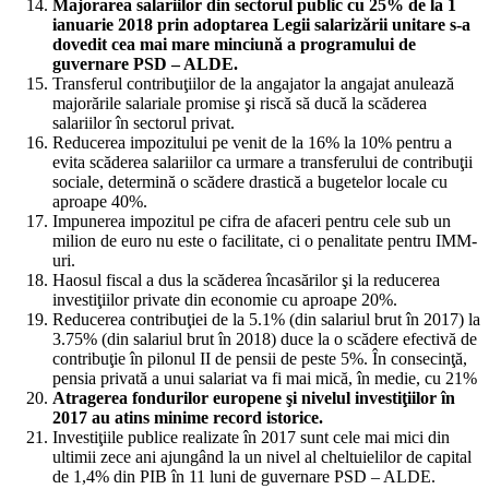
Majorarea salariilor din sectorul public cu 25% de la 1
ianuarie 2018 prin adoptarea Legii salarizării unitare s-a
dovedit cea mai mare minciună a programului de
guvernare PSD – ALDE.
Transferul contribuţiilor de la angajator la angajat anulează
majorările salariale promise şi riscă să ducă la scăderea
salariilor în sectorul privat.
Reducerea impozitului pe venit de la 16% la 10% pentru a
evita scăderea salariilor ca urmare a transferului de contribuţii
sociale, determină o scădere drastică a bugetelor locale cu
aproape 40%.
Impunerea impozitul pe cifra de afaceri pentru cele sub un
milion de euro nu este o facilitate, ci o penalitate pentru IMM-
uri.
Haosul fiscal a dus la scăderea încasărilor şi la reducerea
investiţiilor private din economie cu aproape 20%.
Reducerea contribuţiei de la 5.1% (din salariul brut în 2017) la
3.75% (din salariul brut în 2018) duce la o scădere efectivă de
contribuţie în pilonul II de pensii de peste 5%. În consecinţă,
pensia privată a unui salariat va fi mai mică, în medie, cu 21%
Atragerea fondurilor europene şi nivelul investiţiilor în
2017 au atins minime record istorice.
Investiţiile publice realizate în 2017 sunt cele mai mici din
ultimii zece ani ajungând la un nivel al cheltuielilor de capital
de 1,4% din PIB în 11 luni de guvernare PSD – ALDE.