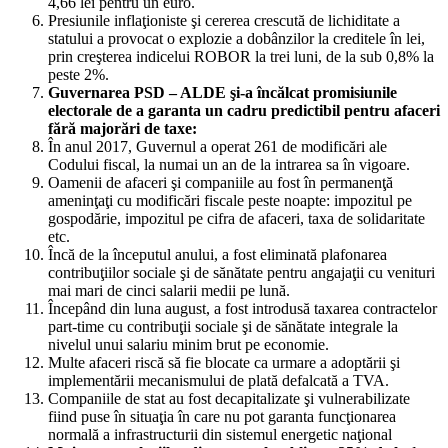
4,66 lei pentru un euro.
Presiunile inflaţioniste şi cererea crescută de lichiditate a
statului a provocat o explozie a dobânzilor la creditele în lei,
prin creşterea indicelui ROBOR la trei luni, de la sub 0,8% la
peste 2%.
Guvernarea PSD – ALDE şi-a încălcat promisiunile
electorale de a garanta un cadru predictibil pentru afaceri
fără majorări de taxe:
În anul 2017, Guvernul a operat 261 de modificări ale
Codului fiscal, la numai un an de la intrarea sa în vigoare.
Oamenii de afaceri şi companiile au fost în permanenţă
ameninţaţi cu modificări fiscale peste noapte: impozitul pe
gospodărie, impozitul pe cifra de afaceri, taxa de solidaritate
etc.
Încă de la începutul anului, a fost eliminată plafonarea
contribuţiilor sociale şi de sănătate pentru angajaţii cu venituri
mai mari de cinci salarii medii pe lună.
Începând din luna august, a fost introdusă taxarea contractelor
part-time cu contribuţii sociale şi de sănătate integrale la
nivelul unui salariu minim brut pe economie.
Multe afaceri riscă să fie blocate ca urmare a adoptării şi
implementării mecanismului de plată defalcată a TVA.
Companiile de stat au fost decapitalizate şi vulnerabilizate
fiind puse în situaţia în care nu pot garanta funcţionarea
normală a infrastructurii din sistemul energetic naţional