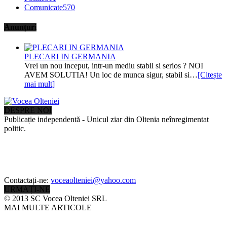
Comunicate
570
Anunțuri
PLECARI IN GERMANIA
Vrei un nou inceput, intr-un mediu stabil si serios ? NOI
AVEM SOLUTIA! Un loc de munca sigur, stabil si…
[Citește
mai mult]
DESPRE NOI
Publicație independentă - Unicul ziar din Oltenia neînregimentat
politic.
Contactați-ne:
voceaolteniei@yahoo.com
URMAȚI-NE
© 2013 SC Vocea Olteniei SRL
MAI MULTE ARTICOLE