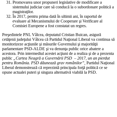
Promovarea unor propuneri legislative de modificare a
sistemului judiciar care să conducă la o subordonare politică a
magistraţilor.
În 2017, pentru prima dată în ultimii ani, în raportul de
evaluare al Mecanismului de Cooperare şi Verificare al
Comisiei Europene a fost constatat un regres.
Preşedintele PNL Vâlcea, deputatul Cristian Buican, asigură
cetăţenii judeţului Vâlcea că Partidul Naţional Liberal va continua să
monitorizeze acţiunile şi măsurile Guvernului şi majorităţii
parlamentare PSD-ALDE şi va denunţa public orice abatere a
acestora. Prin intermediul acestei acţiuni de a realiza şi de a prezenta
public
„Cartea Neagră a Guvernării PSD – 2017, un an pierdut
pentru România. PSD dăunează grav românilor”,
Partidul Naţional
Liberal demonstrează că reprezintă principala forţă politică ce se
opune actualei puteri şi singura alternativă viabilă la PSD.