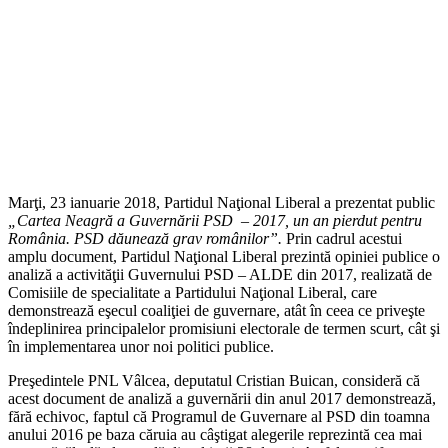
Marţi, 23 ianuarie 2018, Partidul Naţional Liberal a prezentat public
„Cartea Neagră a Guvernării PSD – 2017, un an pierdut pentru
România. PSD dăunează grav românilor”.
Prin cadrul acestui
amplu document, Partidul Naţional Liberal prezintă opiniei publice o
analiză a activităţii Guvernului PSD – ALDE din 2017, realizată de
Comisiile de specialitate a Partidului Naţional Liberal, care
demonstrează eşecul coaliţiei de guvernare, atât în ceea ce priveşte
îndeplinirea principalelor promisiuni electorale de termen scurt, cât şi
în implementarea unor noi politici publice.
Preşedintele PNL Vâlcea, deputatul Cristian Buican, consideră că
acest document de analiză a guvernării din anul 2017 demonstrează,
fără echivoc, faptul că Programul de Guvernare al PSD din toamna
anului 2016 pe baza căruia au câştigat alegerile reprezintă cea mai