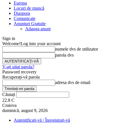
Europa
Locuri de muncă
Diaspora
Comunicate
Anunturi Gratuite
Adauga anunt
Sign in
Welcome!
Log into your account
numele dvs de utilizator
parola dvs
V-ați uitat parola?
Password recovery
Recuperați-vă parola
adresa dvs de email
Căutați
22.8
C
Craiova
duminică, august 9, 2026
Autentificați-vă / Înregistrați-vă