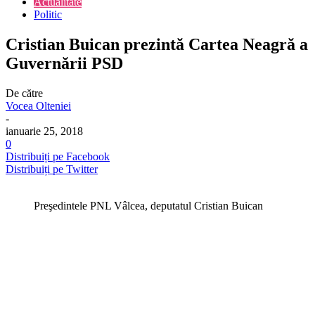
Actualitate
Politic
Cristian Buican prezintă Cartea Neagră a
Guvernării PSD
De către
Vocea Olteniei
-
ianuarie 25, 2018
0
Distribuiți pe Facebook
Distribuiți pe Twitter
Preşedintele PNL Vâlcea, deputatul Cristian Buican