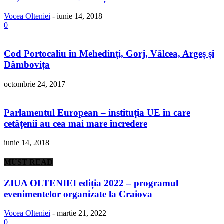
Vocea Olteniei
-
iunie 14, 2018
0
Cod Portocaliu în Mehedinți, Gorj, Vâlcea, Argeș și
Dâmbovița
octombrie 24, 2017
Parlamentul European – instituţia UE în care
cetăţenii au cea mai mare încredere
iunie 14, 2018
MUST READ
ZIUA OLTENIEI ediția 2022 – programul
evenimentelor organizate la Craiova
Vocea Olteniei
-
martie 21, 2022
0