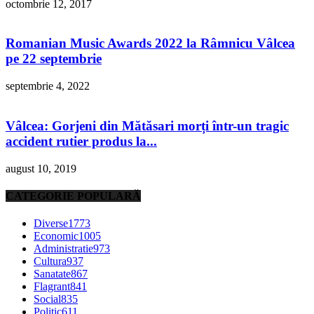
octombrie 12, 2017
Romanian Music Awards 2022 la Râmnicu Vâlcea
pe 22 septembrie
septembrie 4, 2022
Vâlcea: Gorjeni din Mătăsari morți într-un tragic
accident rutier produs la...
august 10, 2019
CATEGORIE POPULARĂ
Diverse
1773
Economic
1005
Administratie
973
Cultura
937
Sanatate
867
Flagrant
841
Social
835
Politic
611