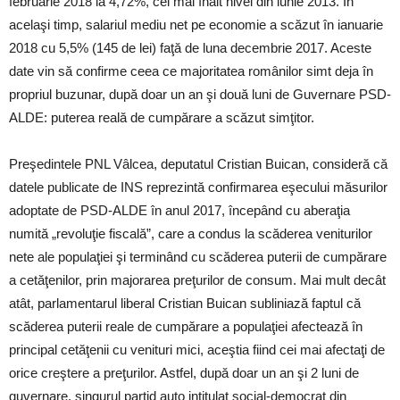
februarie 2018 la 4,72%, cel mai înalt nivel din iunie 2013. În
acelaşi timp, salariul mediu net pe economie a scăzut în ianuarie
2018 cu 5,5% (145 de lei) faţă de luna decembrie 2017. Aceste
date vin să confirme ceea ce majoritatea românilor simt deja în
propriul buzunar, după doar un an şi două luni de Guvernare PSD-
ALDE: puterea reală de cumpărare a scăzut simţitor.
Preşedintele PNL Vâlcea, deputatul Cristian Buican, consideră că
datele publicate de INS reprezintă confirmarea eşecului măsurilor
adoptate de PSD-ALDE în anul 2017, începând cu aberaţia
numită „revoluţie fiscală”, care a condus la scăderea veniturilor
nete ale populaţiei şi terminând cu scăderea puterii de cumpărare
a cetăţenilor, prin majorarea preţurilor de consum. Mai mult decât
atât, parlamentarul liberal Cristian Buican subliniază faptul că
scăderea puterii reale de cumpărare a populaţiei afectează în
principal cetăţenii cu venituri mici, aceştia fiind cei mai afectaţi de
orice creştere a preţurilor. Astfel, după doar un an şi 2 luni de
guvernare, singurul partid auto intitulat social-democrat din