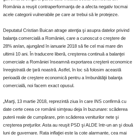
România a reuşit contraperformanţa de a afecta negativ tocmai
acele categorii vulnerabile pe care ar trebui să le protejeze.
Deputatul Cristian Buican atrage atenţia şi asupra datelor privind
balanţa comercială a României, care a cunoscut o creştere de
28% an/an, ajungând în ianuarie 2018 să fie cel mai mare din
ultimii 10 ani. În traducere liberă, creşterea continuă a balanţei
comerciale a României înseamnă exportarea creşterii economice
înregistrată de ţară noastră. Astfel, în loc să folosim această
perioadă de creştere economică pentru a îmbunătăţii balanţa
comercială, noi facem exact opusul.
„Marţi, 13 martie 2018, reprezintă ziua în care INS confirmă cu
date certe ceea ce românii simţeau deja în buzunare: scăderea
puterii reale de cumpărare, prin scăderea veniturilor nete şi
creşterea preţurilor. Asta au reuşit PSD şi ALDE într-un an şi două
luni de guvernare. Rata inflaţiei este la cote alarmante, cea mai