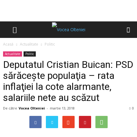
Acasă
Actualitate
Politic
Actualitate
Politic
Deputatul Cristian Buican: PSD
sărăceşte populaţia – rata
inflaţiei la cote alarmante,
salariile nete au scăzut
De către
Vocea Olteniei
-
martie 13, 2018
0