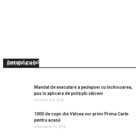
Naționala de fotbal și-a ales căpitanul pentru
barajul cu Islanda… din rândul suporterilor!
LATEST NEWS
Vocea Olteniei
-
noiembrie 23, 2019
0
Mandat de executare a pedepsei cu închisoarea,
pus în aplicare de polițiștii vâlceni
octombrie 8, 2018
1000 de copii din Vâlcea vor primi Prima Carte
pentru acasă
octombrie 15, 2018