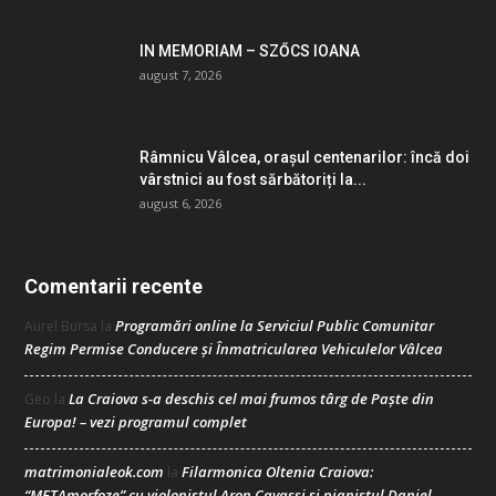
IN MEMORIAM – SZŐCS IOANA
august 7, 2026
Râmnicu Vâlcea, orașul centenarilor: încă doi
vârstnici au fost sărbătoriți la...
august 6, 2026
Comentarii recente
Programări online la Serviciul Public Comunitar
Aurel Bursa
la
Regim Permise Conducere şi Înmatricularea Vehiculelor Vâlcea
La Craiova s-a deschis cel mai frumos târg de Paște din
Geo
la
Europa! – vezi programul complet
matrimonialeok.com
Filarmonica Oltenia Craiova:
la
“METAmorfoze” cu violonistul Aron Cavassi și pianistul Daniel