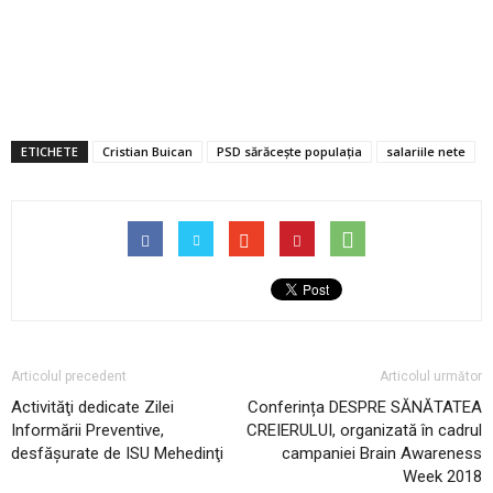
ETICHETE
Cristian Buican
PSD sărăceşte populaţia
salariile nete
Articolul precedent
Articolul următor
Activităţi dedicate Zilei
Conferința DESPRE SĂNĂTATEA
Informării Preventive,
CREIERULUI, organizată în cadrul
desfășurate de ISU Mehedinţi
campaniei Brain Awareness
Week 2018