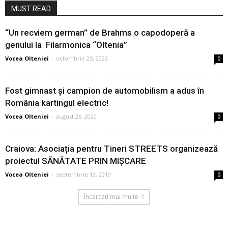
MUST READ
“Un recviem german” de Brahms o capodoperă a
genului la Filarmonica “Oltenia”
Vocea Olteniei
-
octombrie 25, 2023
0
Fost gimnast și campion de automobilism a adus în
România kartingul electric!
Vocea Olteniei
-
august 26, 2020
0
Craiova: Asociația pentru Tineri STREETS organizează
proiectul SĂNĂTATE PRIN MIȘCARE
Vocea Olteniei
-
septembrie 13, 2019
0
Încărcați mai multe