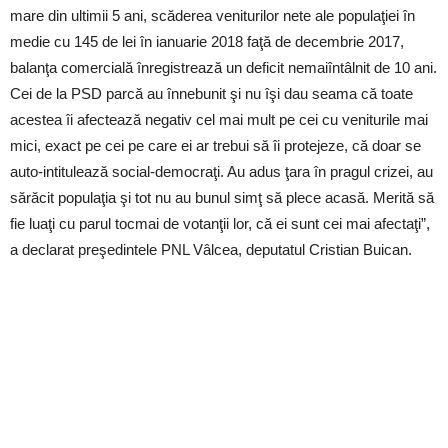
mare din ultimii 5 ani, scăderea veniturilor nete ale populaţiei în
medie cu 145 de lei în ianuarie 2018 faţă de decembrie 2017,
balanţa comercială înregistrează un deficit nemaiîntâlnit de 10 ani.
Cei de la PSD parcă au înnebunit şi nu îşi dau seama că toate
acestea îi afectează negativ cel mai mult pe cei cu veniturile mai
mici, exact pe cei pe care ei ar trebui să îi protejeze, că doar se
auto-intitulează social-democraţi. Au adus ţara în pragul crizei, au
sărăcit populaţia şi tot nu au bunul simţ să plece acasă. Merită să
fie luaţi cu parul tocmai de votanţii lor, că ei sunt cei mai afectaţi”,
a declarat preşedintele PNL Vâlcea, deputatul Cristian Buican.