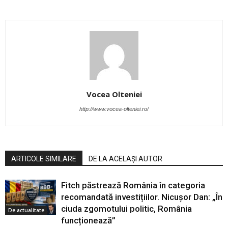
Vocea Olteniei
http://www.vocea-olteniei.ro/
ARTICOLE SIMILARE
DE LA ACELAȘI AUTOR
Fitch păstrează România în categoria
recomandată investițiilor. Nicușor Dan: „În
ciuda zgomotului politic, România
De actualitate
funcționează”