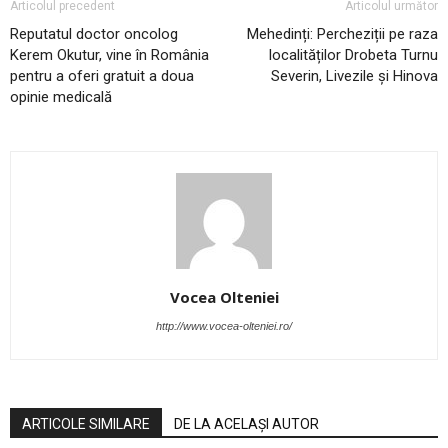
Articolul precedent
Articolul următor
Reputatul doctor oncolog
Mehedinți: Percheziții pe raza
Kerem Okutur, vine în România
localităților Drobeta Turnu
pentru a oferi gratuit a doua
Severin, Livezile și Hinova
opinie medicală
Vocea Olteniei
http://www.vocea-olteniei.ro/
ARTICOLE SIMILARE
DE LA ACELAȘI AUTOR