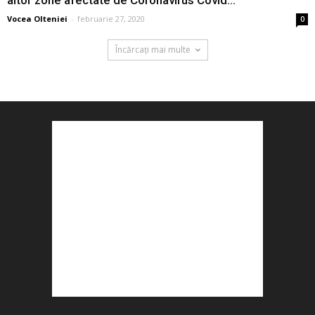
altor zone afectate de Coronavirus Covid...
Vocea Olteniei
-
februarie 27, 2020
0
Încărcați mai multe