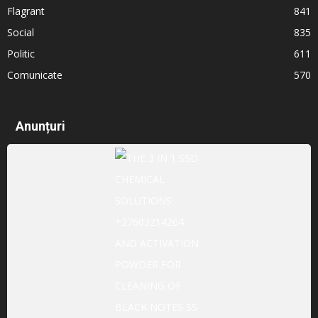
Flagrant
841
Social
835
Politic
611
Comunicate
570
Anunțuri