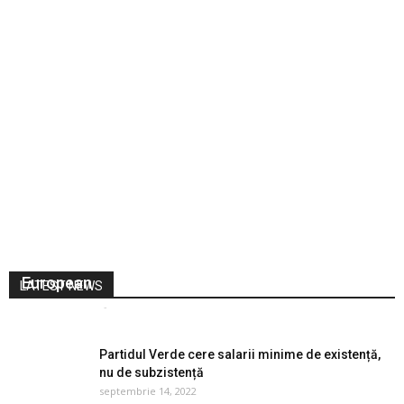
Noi estimări ale componenței noului Parlament
European
LATEST NEWS
Vocea Olteniei
-
martie 29, 2019
0
Partidul Verde cere salarii minime de existență,
nu de subzistență
septembrie 14, 2022