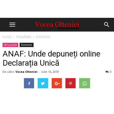
Acasă
Actualitate
Economic
Actualitate
Economic
ANAF: Unde depuneți online
Declarația Unică
De către
Vocea Olteniei
-
iulie 16, 2018
0