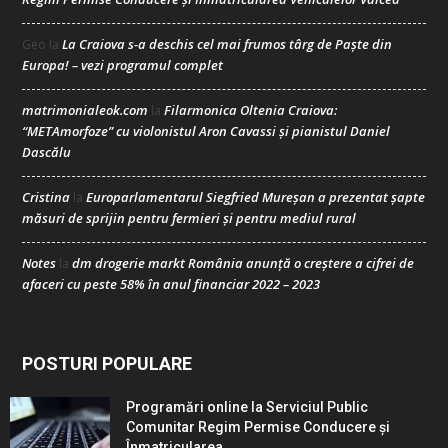
La Craiova s-a deschis cel mai frumos târg de Paște din
Geo
la
Europa! – vezi programul complet
matrimonialeok.com
Filarmonica Oltenia Craiova:
la
“METAmorfoze” cu violonistul Aron Cavassi și pianistul Daniel
Dascălu
Cristina
Europarlamentarul Siegfried Mureșan a prezentat șapte
la
măsuri de sprijin pentru fermieri și pentru mediul rural
Notes
dm drogerie markt România anunță o creștere a cifrei de
la
afaceri cu peste 58% în anul financiar 2022 – 2023
POSTURI POPULARE
Programări online la Serviciul Public
Comunitar Regim Permise Conducere şi
Înmatricularea...