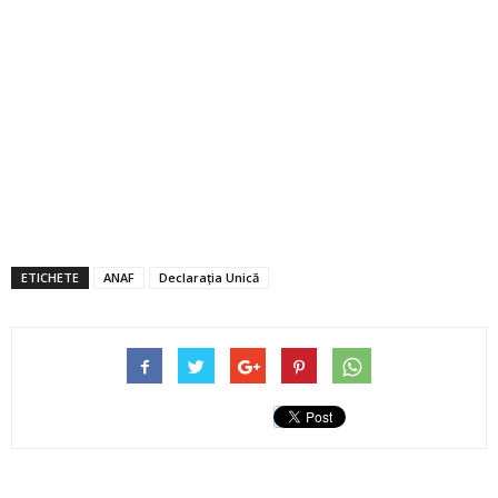
ETICHETE
ANAF
Declarația Unică