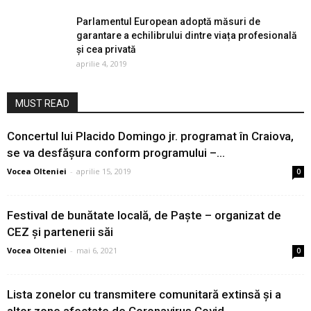
Parlamentul European adoptă măsuri de
garantare a echilibrului dintre viața profesională
și cea privată
aprilie 4, 2019
MUST READ
Concertul lui Placido Domingo jr. programat în Craiova,
se va desfășura conform programului –...
Vocea Olteniei
-
aprilie 15, 2019
0
Festival de bunătate locală, de Paște – organizat de
CEZ și partenerii săi
Vocea Olteniei
-
mai 6, 2021
0
Lista zonelor cu transmitere comunitară extinsă şi a