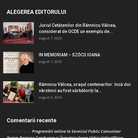
ALEGEREA EDITORULUI
Juriul Cetățenilor din Râmnicu Vâlcea,
considerat de OCDE un exemplu de...
august 7, 2026
IN MEMORIAM – SZŐCS IOANA
august 7, 2026
Râmnicu Vâlcea, orașul centenarilor: încă doi
vârstnici au fost sărbătoriți la...
august 6, 2026
Comentarii recente
Programări online la Serviciul Public Comunitar
Aurel Bursa
la
Regim Permise Conducere şi Înmatricularea Vehiculelor Vâlcea