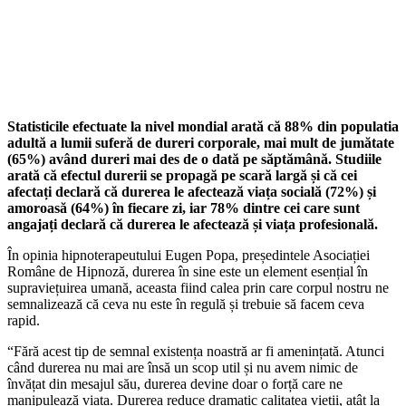
Statisticile efectuate la nivel mondial arată că 88% din populatia
adultă a lumii suferă de dureri corporale, mai mult de jumătate
(65%) având dureri mai des de o dată pe săptămână. Studiile
arată că efectul durerii se propagă pe scară largă și că cei
afectați declară că durerea le afectează viața socială (72%) și
amoroasă (64%) în fiecare zi, iar 78% dintre cei care sunt
angajați declară că durerea le afectează și viața profesională.
În opinia hipnoterapeutului Eugen Popa, președintele Asociației
Române de Hipnoză, durerea în sine este un element esențial în
supraviețuirea umană, aceasta fiind calea prin care corpul nostru ne
semnalizează că ceva nu este în regulă și trebuie să facem ceva
rapid.
“Fără acest tip de semnal existența noastră ar fi amenințată. Atunci
când durerea nu mai are însă un scop util și nu avem nimic de
învățat din mesajul său, durerea devine doar o forță care ne
manipulează viața. Durerea reduce dramatic calitatea vieții, atât la