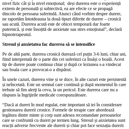
nivel fizic cât și la nivel emoțional; deși durerea este o experiență
extrem de personală și subiectivă, ea are efecte ce se propagă
dincolo de persoana suferindă. Atunci când vorbim despre durere,
ne raportăm întotdeauna la două tipuri diferite de durere – cronică
sau acută. Durerea acută este de obicei temporară dar foarte
puternică, și este însoțită de anxietate sau stres emoțional”, declară
hipnoterapeutul.
Stresul și anxietatea fac durerea să se intensifice
Pe de altă parte, durerea cronică durează cel puțin 3-6 luni, chiar ani,
fiind interpretată de o parte din cei suferinzi ca însăși o boală. Acest
tip de durere poate continua chiar și după ce leziunea s-a vindecat
sau boala care a provocat-o a dispărut.
În unele cazuri, durerea vine și se duce, în alte cazuri este persistentă
și neîncetată. Este un semnal care continuă şi după momentul în care
trebuie să fim alerţi la ceva, la un pericol. Este durerea care nu a
răspuns la îngrijirile medicale corespunzătoare.
“Dacă ai dureri în mod regulat, este important să iei în considerare
gestionarea durerii cronice. Formele de terapie care abordează
legătura dintre minte și corp sunt adesea recomandate persoanelor
care se confruntă cu dureri pe termen lung. Stresul și anxietatea sunt
reacții adverse frecvente ale durerii și chiar pot face senzația durerii