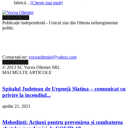
fabrică…
[Citește mai mult]
DESPRE NOI
Publicație independentă - Unicul ziar din Oltenia neînregimentat
politic.
Contactați-ne:
voceaolteniei@yahoo.com
URMAȚI-NE
© 2013 SC Vocea Olteniei SRL
MAI MULTE ARTICOLE
Spitalul Județean de Urgență Slatina – comunicat cu
privire la incendiul...
aprilie 21, 2021
Mehedinți: Acțiuni pentru prevenirea și combaterea