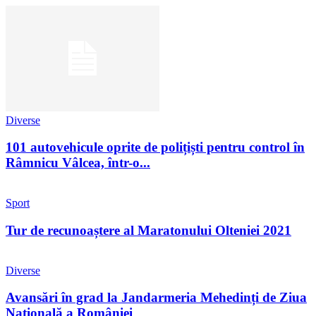
Diverse
101 autovehicule oprite de polițiști pentru control în
Râmnicu Vâlcea, într-o...
Sport
Tur de recunoaștere al Maratonului Olteniei 2021
Diverse
Avansări în grad la Jandarmeria Mehedinți de Ziua
Națională a României