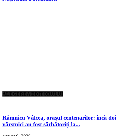
ALEGEREA EDITORULUI
Râmnicu Vâlcea, orașul centenarilor: încă doi
vârstnici au fost sărbătoriți la...