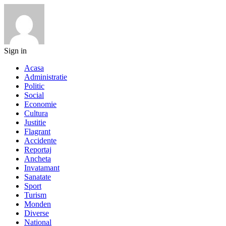
Sign in
Acasa
Administratie
Politic
Social
Economie
Cultura
Justitie
Flagrant
Accidente
Reportaj
Ancheta
Invatamant
Sanatate
Sport
Turism
Monden
Diverse
National