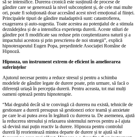
să se intensifice. Durerea cronică este susținută de procese de
gândire care se generează la nivel subconștient și, de cele mai multe
ori, poate fi soluționată doar accesând acest nivel emoțional al ființei.
Principalele tipuri de gândire maladaptivă sunt: catastrofierea,
exagerarea și auto-sugestia. Toate acestea au potenţialul de a stimula
deznădejdea și de a intensifica experienţa durerii. Aceste stiluri de
gândire pot fi modificate sau reduse prin conştientizarea naturii și a
impactului acestora și prin prescrierea de noi strategii”, explică
hipnoterapeutul Eugen Popa, președintele Asociației Române de
Hipnoză.
Hipnoza, un instrument extrem de eficient în ameliorarea
suferințelor
Ajutorul necesar pentru a reduce stresul și pentru a schimba
modelele de gândire legate de durere poate, prin urmare, să facă o
diferență uriașă în percepția durerii. Pentru aceasta, tot mai mulți
oameni optează pentru hipnoterapie.
“Mai degrabă decât să te convingă că durerea nu există, tehnicile de
gestionare a durerii presupun să gestionezi orice teamă și anxietate
pe care le-ai putea avea în legătură cu durerea ta. De asemenea, ajută
la reducerea stresului și relaxarea sistemului nervos pentru a-l ajuta
să devină mai puțin reactiv la durere. Hipnoza pentru controlul
durerii îți reorientează mintea departe de durere și te ajută să te