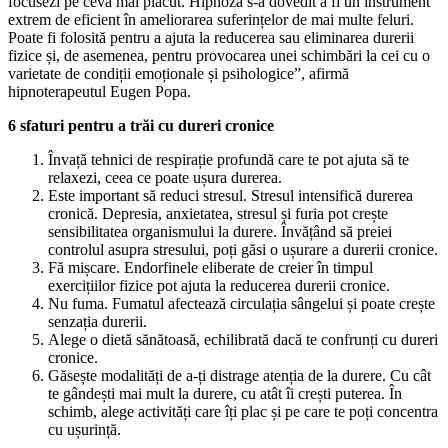
focusezi pe ceva mai plăcut. Hipnoza s-a dovedit a fi un instrument
extrem de eficient în ameliorarea suferințelor de mai multe feluri.
Poate fi folosită pentru a ajuta la reducerea sau eliminarea durerii
fizice și, de asemenea, pentru provocarea unei schimbări la cei cu o
varietate de condiții emoționale și psihologice”, afirmă
hipnoterapeutul Eugen Popa.
6 sfaturi pentru a trăi cu dureri cronice
Învață tehnici de respirație profundă care te pot ajuta să te
relaxezi, ceea ce poate ușura durerea.
Este important să reduci stresul. Stresul intensifică durerea
cronică. Depresia, anxietatea, stresul și furia pot crește
sensibilitatea organismului la durere. Învățând să preiei
controlul asupra stresului, poți găsi o ușurare a durerii cronice.
Fă mișcare. Endorfinele eliberate de creier în timpul
exercițiilor fizice pot ajuta la reducerea durerii cronice.
Nu fuma. Fumatul afectează circulația sângelui și poate crește
senzația durerii.
Alege o dietă sănătoasă, echilibrată dacă te confrunți cu dureri
cronice.
Găsește modalități de a-ți distrage atenția de la durere. Cu cât
te gândești mai mult la durere, cu atât îi crești puterea. În
schimb, alege activități care îți plac și pe care te poți concentra
cu ușurință.