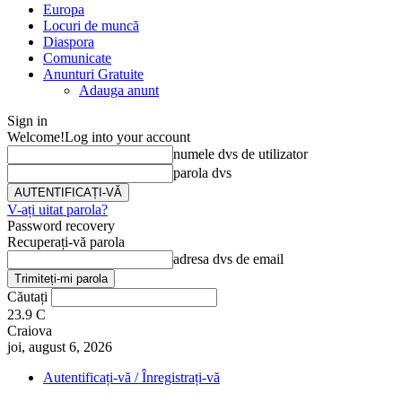
Europa
Locuri de muncă
Diaspora
Comunicate
Anunturi Gratuite
Adauga anunt
Sign in
Welcome!
Log into your account
numele dvs de utilizator
parola dvs
V-ați uitat parola?
Password recovery
Recuperați-vă parola
adresa dvs de email
Căutați
23.9
C
Craiova
joi, august 6, 2026
Autentificați-vă / Înregistrați-vă