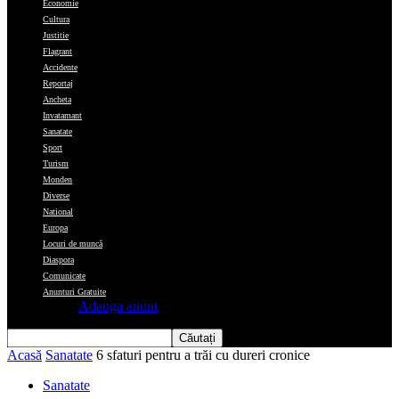
Economie
Cultura
Justitie
Flagrant
Accidente
Reportaj
Ancheta
Invatamant
Sanatate
Sport
Turism
Monden
Diverse
National
Europa
Locuri de muncă
Diaspora
Comunicate
Anunturi Gratuite
Adauga anunt
Acasă
Sanatate
6 sfaturi pentru a trăi cu dureri cronice
Sanatate