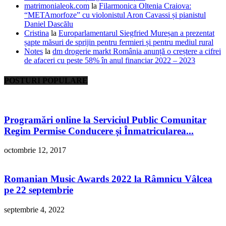
matrimonialeok.com
la
Filarmonica Oltenia Craiova:
“METAmorfoze” cu violonistul Aron Cavassi și pianistul
Daniel Dascălu
Cristina
la
Europarlamentarul Siegfried Mureșan a prezentat
șapte măsuri de sprijin pentru fermieri și pentru mediul rural
Notes
la
dm drogerie markt România anunță o creștere a cifrei
de afaceri cu peste 58% în anul financiar 2022 – 2023
POSTURI POPULARE
Programări online la Serviciul Public Comunitar
Regim Permise Conducere şi Înmatricularea...
octombrie 12, 2017
Romanian Music Awards 2022 la Râmnicu Vâlcea
pe 22 septembrie
septembrie 4, 2022