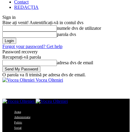
Contact
REDACȚIA
Sign in
Bine ați venit! Autentificați-vă in contul dvs
numele dvs de utilizator
parola dvs
Forgot your password? Get help
Password recovery
Recuperați-vă parola
adresa dvs de email
O parola va fi trimisă pe adresa dvs de email.
Vocea Olteniei
Acasa
Administratie
Politic
Social