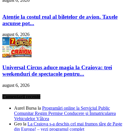
august 6, 2026
Atenție la costul real al biletelor de avion. Taxele
ascunse pot...
august 6, 2026
Universal Circus aduce magia la Craiova: trei
weekenduri de spectacole pentru...
august 6, 2026
Comentarii recente
Aurel Bursa
la
Programări online la Serviciul Public
Comunitar Regim Permise Conducere şi Înmatricularea
Vehiculelor Vâlcea
Geo
la
La Craiova s-a deschis cel mai frumos târg de Paște
din Europa! – vezi programul complet