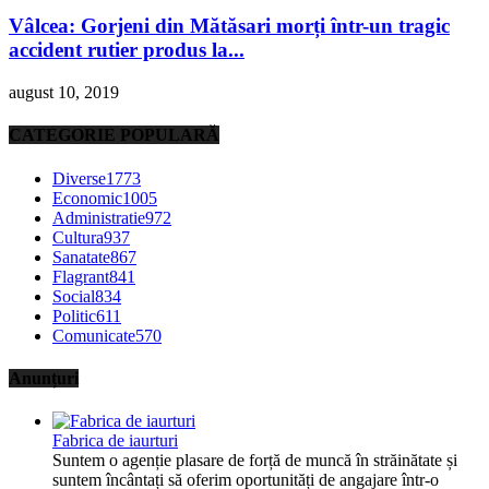
Vâlcea: Gorjeni din Mătăsari morți într-un tragic
accident rutier produs la...
august 10, 2019
CATEGORIE POPULARĂ
Diverse
1773
Economic
1005
Administratie
972
Cultura
937
Sanatate
867
Flagrant
841
Social
834
Politic
611
Comunicate
570
Anunțuri
Fabrica de iaurturi
Suntem o agenție plasare de forță de muncă în străinătate și
suntem încântați să oferim oportunități de angajare într-o