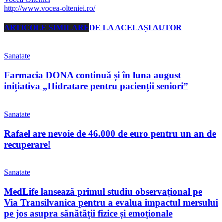
http://www.vocea-olteniei.ro/
ARTICOLE SIMILARE
DE LA ACELAȘI AUTOR
Sanatate
Farmacia DONA continuă și în luna august
inițiativa „Hidratare pentru pacienții seniori”
Sanatate
Rafael are nevoie de 46.000 de euro pentru un an de
recuperare!
Sanatate
MedLife lansează primul studiu observațional pe
Via Transilvanica pentru a evalua impactul mersului
pe jos asupra sănătății fizice și emoționale