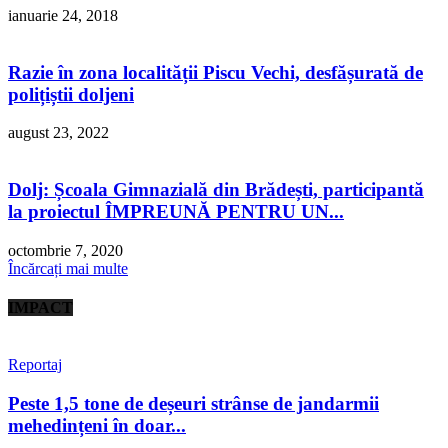
ianuarie 24, 2018
Razie în zona localității Piscu Vechi, desfășurată de
polițiștii doljeni
august 23, 2022
Dolj: Școala Gimnazială din Brădești, participantă
la proiectul ÎMPREUNĂ PENTRU UN...
octombrie 7, 2020
Încărcați mai multe
IMPACT
Reportaj
Peste 1,5 tone de deșeuri strânse de jandarmii
mehedințeni în doar...