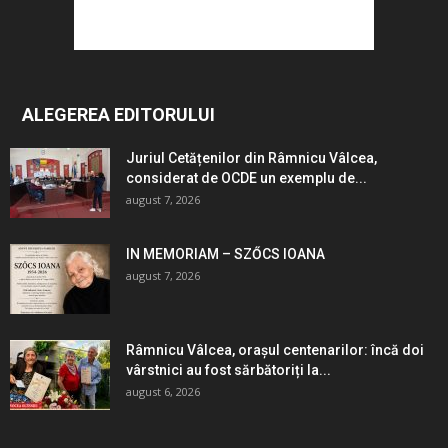
ALEGEREA EDITORULUI
Juriul Cetățenilor din Râmnicu Vâlcea,
considerat de OCDE un exemplu de...
august 7, 2026
IN MEMORIAM – SZŐCS IOANA
august 7, 2026
Râmnicu Vâlcea, orașul centenarilor: încă doi
vârstnici au fost sărbătoriți la...
august 6, 2026