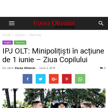
Acasă
Impact
Reportaj
Impact
Reportaj
IPJ OLT: Minipolițiști în acțiune
de 1 iunie – Ziua Copilului
De către
Vocea Olteniei
-
iunie 2, 2019
0