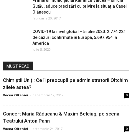
Primarul municipiului Râmnicu Vâlcea – Mircia
Gutău, aduce precizări cu privire la situația Casei
Olănescu
februarie 20, 2017
COVID-19 la nivel global – 5 iulie 2020: 2.774.221
de cazuri confirmate în Europa, 5.697.954 în
America
iulie 5, 2020
MUST READ
Chimiștii Uniți: Ce îi preocupă pe administratorii Oltchim
zilele astea?
Vocea Olteniei
-
decembrie 12, 2017
0
Concert Maria Răducanu & Maxim Belciug, pe scena
Teatrului Anton Pann
Vocea Olteniei
-
octombrie 24, 2017
0