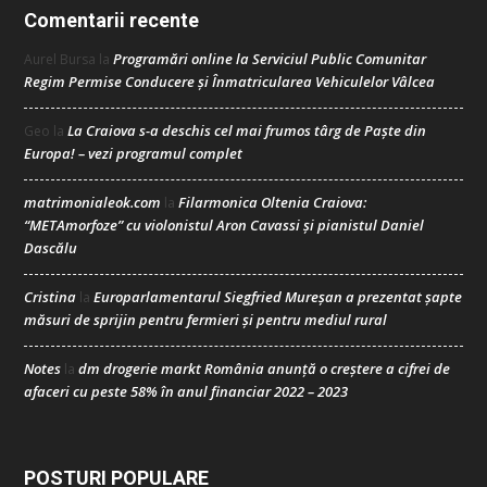
Comentarii recente
Programări online la Serviciul Public Comunitar
Aurel Bursa
la
Regim Permise Conducere şi Înmatricularea Vehiculelor Vâlcea
La Craiova s-a deschis cel mai frumos târg de Paște din
Geo
la
Europa! – vezi programul complet
matrimonialeok.com
Filarmonica Oltenia Craiova:
la
“METAmorfoze” cu violonistul Aron Cavassi și pianistul Daniel
Dascălu
Cristina
Europarlamentarul Siegfried Mureșan a prezentat șapte
la
măsuri de sprijin pentru fermieri și pentru mediul rural
Notes
dm drogerie markt România anunță o creștere a cifrei de
la
afaceri cu peste 58% în anul financiar 2022 – 2023
POSTURI POPULARE