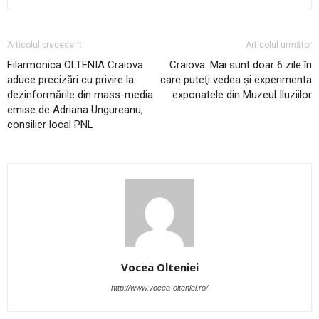
Articolul precedent
Articolul următor
Filarmonica OLTENIA Craiova
Craiova: Mai sunt doar 6 zile în
aduce precizări cu privire la
care puteţi vedea şi experimenta
dezinformările din mass-media
exponatele din Muzeul Iluziilor
emise de Adriana Ungureanu,
consilier local PNL
Vocea Olteniei
http://www.vocea-olteniei.ro/