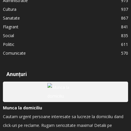
Administratie
973
Cultura
937
Sanatate
867
Flagrant
841
Social
835
Politic
611
Comunicate
570
Anunțuri
Munca la domiciliu
Cautam urgent persoane interesate sa lucreze la domiciliu dand
click-uri pe reclame. Rugam seriozitate maxima! Detalii pe