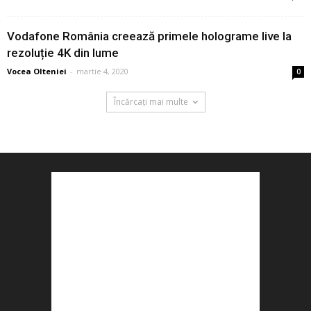
Vodafone România creează primele holograme live la
rezoluție 4K din lume
Vocea Olteniei
-
martie 4, 2020
0
Încărcați mai multe