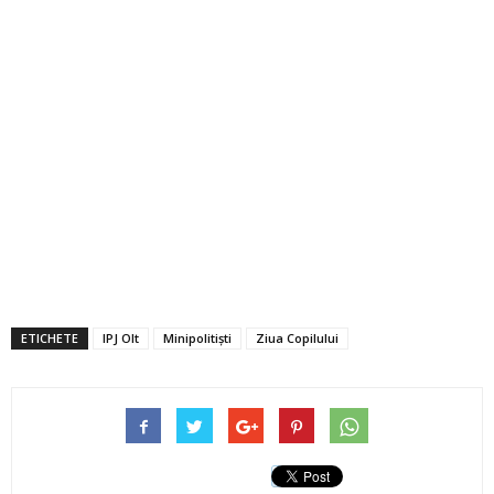
ETICHETE
IPJ Olt
Minipolitiști
Ziua Copilului