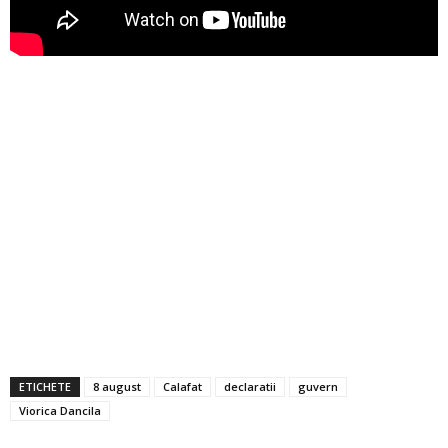
ETICHETE
8 august
Calafat
declaratii
guvern
Viorica Dancila