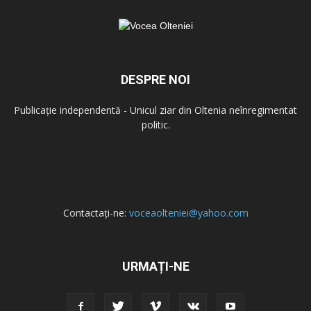
DESPRE NOI
Publicație independentă - Unicul ziar din Oltenia neînregimentat
politic.
Contactați-ne:
voceaolteniei@yahoo.com
URMAȚI-NE