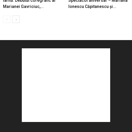
iarnă. Debutul coregrafic al
Spectacol aniversar – Mariana
Marianei Gavriciuc,...
Ionescu Căpitanescu şi...