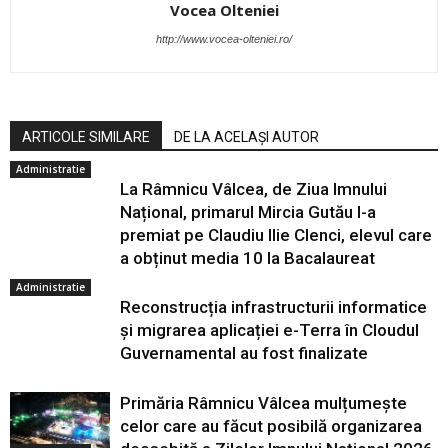
Vocea Olteniei
http://www.vocea-olteniei.ro/
ARTICOLE SIMILARE
DE LA ACELAȘI AUTOR
Administratie
La Râmnicu Vâlcea, de Ziua Imnului
Național, primarul Mircia Gutău l-a
premiat pe Claudiu Ilie Clenci, elevul care
a obținut media 10 la Bacalaureat
Administratie
Reconstrucția infrastructurii informatice
și migrarea aplicației e-Terra în Cloudul
Guvernamental au fost finalizate
Primăria Râmnicu Vâlcea mulțumește
celor care au făcut posibilă organizarea