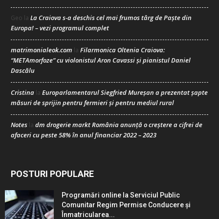
La Craiova s-a deschis cel mai frumos târg de Paște din
Geo
la
Europa! – vezi programul complet
matrimonialeok.com
Filarmonica Oltenia Craiova:
la
“METAmorfoze” cu violonistul Aron Cavassi și pianistul Daniel
Dascălu
Cristina
Europarlamentarul Siegfried Mureșan a prezentat șapte
la
măsuri de sprijin pentru fermieri și pentru mediul rural
Notes
dm drogerie markt România anunță o creștere a cifrei de
la
afaceri cu peste 58% în anul financiar 2022 – 2023
POSTURI POPULARE
Programări online la Serviciul Public
Comunitar Regim Permise Conducere şi
Înmatricularea...