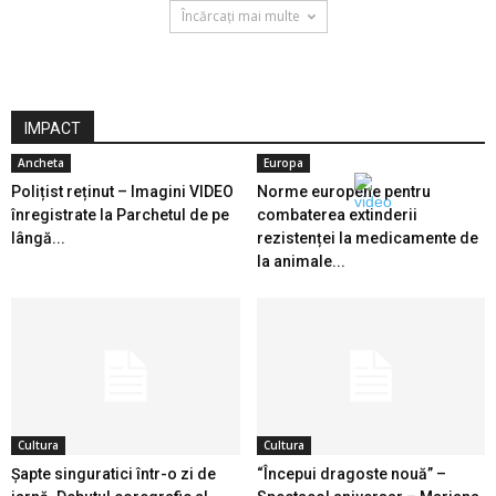
Încărcați mai multe
IMPACT
Ancheta
Europa
Polițist reținut – Imagini VIDEO
Norme europene pentru
înregistrate la Parchetul de pe
combaterea extinderii
lângă...
rezistenței la medicamente de
la animale...
Cultura
Cultura
Șapte singuratici într-o zi de
“Începui dragoste nouă” –