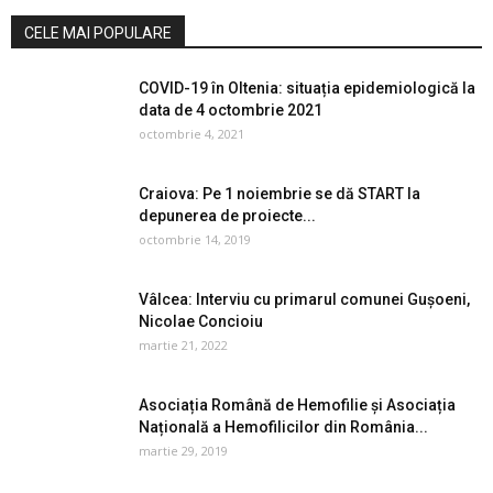
CELE MAI POPULARE
COVID-19 în Oltenia: situația epidemiologică la
data de 4 octombrie 2021
octombrie 4, 2021
Craiova: Pe 1 noiembrie se dă START la
depunerea de proiecte...
octombrie 14, 2019
Vâlcea: Interviu cu primarul comunei Gușoeni,
Nicolae Concioiu
martie 21, 2022
Asociația Română de Hemofilie și Asociația
Națională a Hemofilicilor din România...
martie 29, 2019