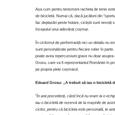
Așa cum pentru tenismeni racheta de tenis este ce
de bicicletă. Numai că, dacă jucătorii din ”sportul
fac deplasări peste hotare, cicliștii sunt nevoiți
începutul unui adevărat coșmar.
În ciclismul de performanță nici un detaliu nu est
sunt personalizate pentru fiecare rutier în parte.
poate avea repercursiuni grave nu doar asupra rez
Grosu, care va fi reprezentantul României în pro
pe propria piele coșmarul.
Eduard Grosu: „A trebuit să iau o bicicletă d
”
În anii precedenți, când încă nu eram la o echip
iau o bicicletă de rezervă de la mașinile de asi
ciclist, pentru că bicicleta este personală, te an