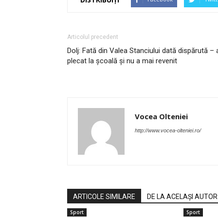
Articolul precedent
Dolj: Fată din Valea Stanciului dată dispărută – 
plecat la școală și nu a mai revenit
Vocea Olteniei
http://www.vocea-olteniei.ro/
ARTICOLE SIMILARE
DE LA ACELAȘI AUTOR
Sport
Sport