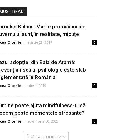
MUST READ
omulus Bulacu: Marile promisiuni ale
uvernului sunt, în realitate, micuțe
cea Olteniei
-
martie 29, 2017
0
azul adopției din Baia de Aramă:
revenția riscului psihologic este slab
eglementată în România
cea Olteniei
-
iulie 1, 2019
0
um ne poate ajuta mindfulness-ul să
recem peste momentele stresante?
cea Olteniei
-
noiembrie 30, 2020
0
Încărcați mai multe