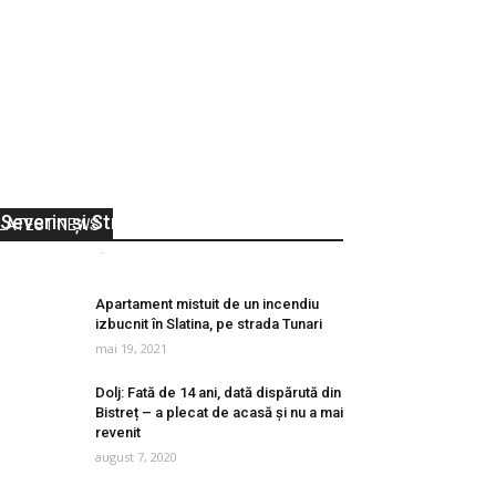
Ministrul Vasile-Daniel Suciu vine în
județul Mehedinți, la Drobeta Turnu
Severin și Strehaia
LATEST NEWS
Vocea Olteniei
-
martie 20, 2019
0
Apartament mistuit de un incendiu
izbucnit în Slatina, pe strada Tunari
mai 19, 2021
Dolj: Fată de 14 ani, dată dispărută din
Bistreț – a plecat de acasă și nu a mai
revenit
august 7, 2020