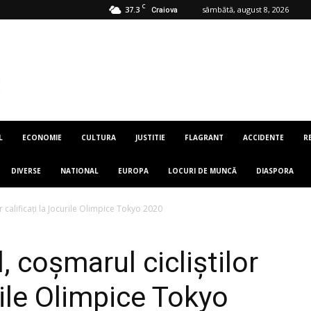
C
37.3
sâmbătă, august 8, 2026
Craiova
L
ECONOMIE
CULTURA
JUSTITIE
FLAGRANT
ACCIDENTE
R
DIVERSE
NATIONAL
EUROPA
LOCURI DE MUNCĂ
DIASPORA
r calificați la Jocurile Olimpice Tokyo 2020
, coșmarul cicliștilor
urile Olimpice Tokyo