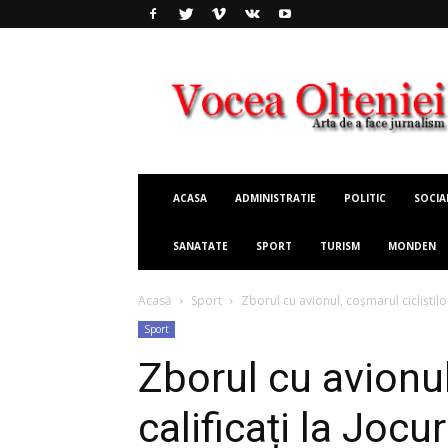
Vocea
Olteniei
ACASA
ADMINISTRATIE
POLITIC
SOCIA
SANATATE
SPORT
TURISM
MONDEN
Acasă
Sport
Zborul cu avionul, coșmarul cicliștilo
Sport
Zborul cu avionul
calificați la Joc