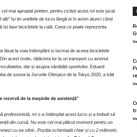
l mai apropiat prieten, pentru cicliști acest rol este jucat
 alb” își țin uneltele de lucru lângă ei în avion atunci când
R
 să își lase bicicletele la cală. Ceea ce poate reprezenta
G
Vo
e lăsat la voia întâmplării și tocmai de aceea bicicletele
 Din acest motiv, rătăcirea lor la un transport cu avionul
C
ultatelor, dar și asupra sănătății sportivilor. Eduard
P
ba de șosea la Jocurile Olimpice de la Tokyo 2020, a trăit
r
Vo
e rezervă de la mașinile de asistență”
C
t
ă profesionistă, mi s-a întâmplat acest lucru și a trebuit să
Vo
stență din cursă. Nu este cel mai plăcut moment pentru un
trenezi cu ea zilnic. Poziția schimbată chiar și cu 2 milimetri,