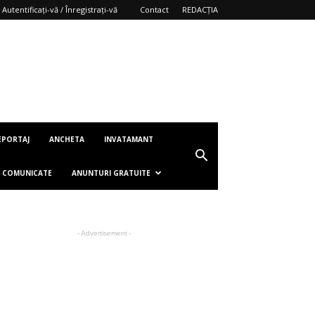
Autentificați-vă / Înregistrați-vă
Contact
REDACȚIA
EPORTAJ
ANCHETA
INVATAMANT
COMUNICATE
ANUNTURI GRATUITE
- Advertisement -