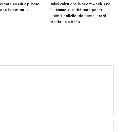
ivi care au adus puncte
Raliul Vâlcii vine în acest week-end
lcea la sporturile
în Râmnic: o sărbătoare pentru
iubitorii bolizilor de curse, dar și
restricții de trafic