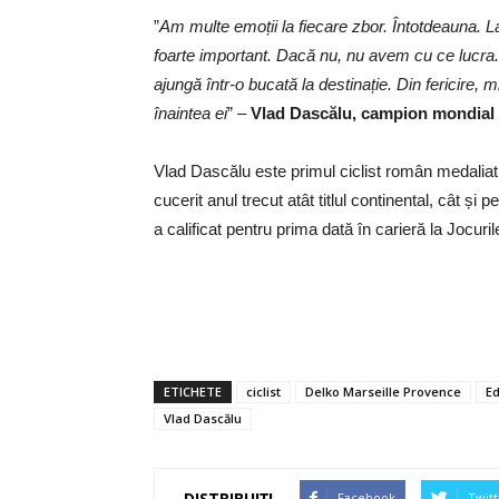
”
Am multe emoții la fiecare zbor. Întotdeauna. La
foarte important. Dacă nu, nu avem cu ce lucra. B
ajungă într-o bucată la destinație. Din fericire,
înaintea ei
” –
Vlad Dascălu, campion mondial 
Vlad Dascălu este primul ciclist român medalia
cucerit anul trecut atât titlul continental, cât ș
a calificat pentru prima dată în carieră la Jocuri
ETICHETE
ciclist
Delko Marseille Provence
E
Vlad Dascălu
DISTRIBUIȚI
Facebook
Twitt