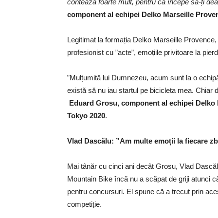
contează foarte mult, pentru că începe să-ți dea 
component al echipei Delko Marseille Provenc
Legitimat la formația Delko Marseille Provence
profesionist cu ”acte”, emoțiile privitoare la pierd
”Mulțumită lui Dumnezeu, acum sunt la o echipă 
există să nu iau startul pe bicicleta mea. Chiar
Eduard Grosu, component al echipei Delko Ma
Tokyo 2020
.
Vlad Dascălu: ”Am multe emoții la fiecare z
Mai tânăr cu cinci ani decât Grosu, Vlad Dască
Mountain Bike încă nu a scăpat de griji atunci câ
pentru concursuri. El spune că a trecut prin ac
competiție.