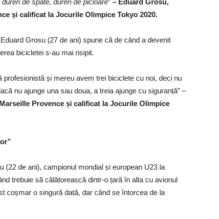
dureri de spate, dureri de picioare
”
– Eduard Grosu,
e și calificat la Jocurile Olimpice Tokyo 2020.
, Eduard Grosu (27 de ani) spune că de când a devenit
erea bicicletei s-au mai risipit.
profesionistă și mereu avem trei biciclete cu noi, deci nu
 dacă nu ajunge una sau doua, a treia ajunge cu siguranță” –
rseille Provence și calificat la Jocurile Olimpice
bor”
lu (22 de ani), campionul mondial și european U23 la
nd trebuie să călătorească dintr-o țară în alta cu avionul
est coșmar o singură dată, dar când se întorcea de la