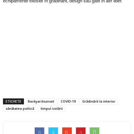
echipamente folosite în grădinărit, design sau gătit în aer liber.
ETICHETE
Backyardsunset
COVID-19
Grădinărit la interior
sănătatea psihică
timpul izolării