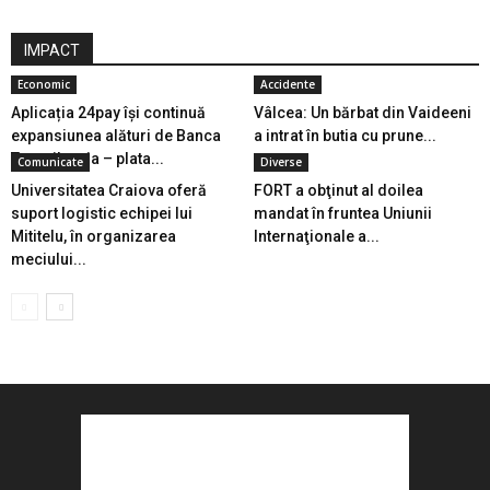
IMPACT
Economic
Accidente
Aplicația 24pay își continuă
Vâlcea: Un bărbat din Vaideeni
expansiunea alături de Banca
a intrat în butia cu prune...
Transilvania – plata...
Comunicate
Diverse
Universitatea Craiova oferă
FORT a obţinut al doilea
suport logistic echipei lui
mandat în fruntea Uniunii
Mititelu, în organizarea
Internaţionale a...
meciului...