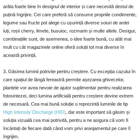
arăta foarte bine în designul de interior și care necesită destul de
puțină îngrijire. Cei care preferă să consume propriile condimente,
legume sau fructe pot alege cu ușurință diverse soiuri de ardei
iuți, roșii cherry, limete, busuioc, rozmarin și multe altele. Desigur,
combinațiile sunt, de asemenea, o idee foarte bună, cu atât mai
mult cu cât magazinele online oferă soluții tot mai diverse în
această privință.
3. Găsirea luminii potrivite pentru creștere. Cu excepția cazului în
care spațiul de lângă fereastră permite așezarea ghivecelor,
plantele vor avea nevoie de ajutor suplimentar pentru realizarea
fotosintezei, deci lumina artificială pentru creștere devine extrem
de necesară. Cea mai bună soluție o reprezintă luminile de tip
High Intensity Discharge (HID)
, dar este important să găsim și
soluția vizuală cea mai potrivită, pentru a ne asigura că vom fi
încântați de fiecare dată când vom privi aranjamentul pe care îl
îngrijim.