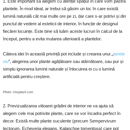
1. Este important să alegem cu atenție spațiul în care vom păstra
plantele. În mod ideal, ar trebui să găsim un loc în care există
lumină naturală cât mai multe ore pe zi, dar care s-ar potrivi și din
punctul de vedere al esteticii de interior, în funcție de designul
fiecărei locuințe. Este bine să luăm aceste lucruri în calcul de la
început, pentru a evita mutarea ulterioară a plantelor.
Câteva idei în această privință pot include și crearea unui „
perete
viu
”, alegerea unor plante agățătoare sau atârnătoare, sau pur și
simplu ignorarea luminii naturale și înlocuirea ei cu o lumină
artificială pentru creștere.
Photo: Unsplash.com
2. Previzualizarea viitoarei grădini de interior ne va ajuta să
alegem cele mai potrivite plante, care se vor încadra perfect în
decor. Există multe plante suculente (precum Sempervivum
tectorum, Echeveria elegans, Kalanchoe tomentosa) care pot