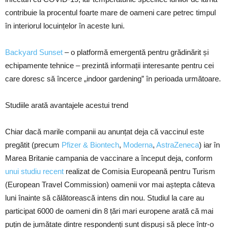
contribuie la procentul foarte mare de oameni care petrec timpul
în interiorul locuințelor în aceste luni.
Backyard Sunset
– o platformă emergentă pentru grădinărit și
echipamente tehnice – prezintă informații interesante pentru cei
care doresc să încerce „indoor gardening” în perioada următoare.
Studiile arată avantajele acestui trend
Chiar dacă marile companii au anunțat deja că vaccinul este
pregătit (precum
Pfizer & Biontech
,
Moderna
,
AstraZeneca
) iar în
Marea Britanie campania de vaccinare a început deja, conform
unui studiu recent
realizat de Comisia Europeană pentru Turism
(European Travel Commission) oamenii vor mai aștepta câteva
luni înainte să călătorească intens din nou. Studiul la care au
participat 6000 de oameni din 8 țări mari europene arată că mai
puțin de jumătate dintre respondenți sunt dispuși să plece într-o