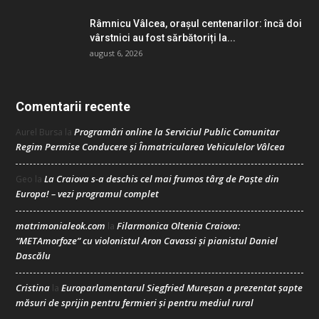
Râmnicu Vâlcea, orașul centenarilor: încă doi
vârstnici au fost sărbătoriți la...
august 6, 2026
Comentarii recente
Programări online la Serviciul Public Comunitar
Aurel Bursa
la
Regim Permise Conducere şi Înmatricularea Vehiculelor Vâlcea
La Craiova s-a deschis cel mai frumos târg de Paște din
Geo
la
Europa! – vezi programul complet
matrimonialeok.com
Filarmonica Oltenia Craiova:
la
“METAmorfoze” cu violonistul Aron Cavassi și pianistul Daniel
Dascălu
Cristina
Europarlamentarul Siegfried Mureșan a prezentat șapte
la
măsuri de sprijin pentru fermieri și pentru mediul rural