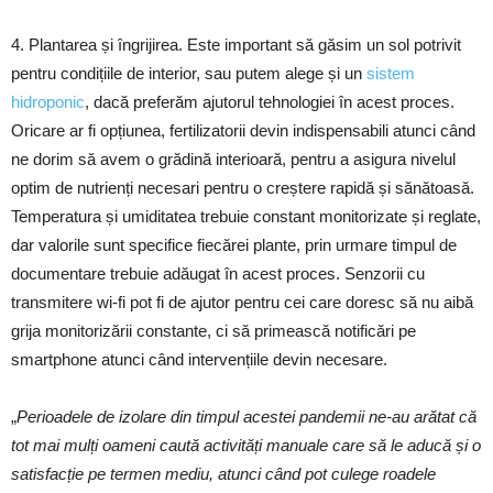
4. Plantarea și îngrijirea. Este important să găsim un sol potrivit
pentru condițiile de interior, sau putem alege și un
sistem
hidroponic
, dacă preferăm ajutorul tehnologiei în acest proces.
Oricare ar fi opțiunea, fertilizatorii devin indispensabili atunci când
ne dorim să avem o grădină interioară, pentru a asigura nivelul
optim de nutrienți necesari pentru o creștere rapidă și sănătoasă.
Temperatura și umiditatea trebuie constant monitorizate și reglate,
dar valorile sunt specifice fiecărei plante, prin urmare timpul de
documentare trebuie adăugat în acest proces. Senzorii cu
transmitere wi-fi pot fi de ajutor pentru cei care doresc să nu aibă
grija monitorizării constante, ci să primească notificări pe
smartphone atunci când intervențiile devin necesare.
„
Perioadele de izolare din timpul acestei pandemii ne-au arătat că
tot mai mulți oameni caută activități manuale care să le aducă și o
satisfacție pe termen mediu, atunci când pot culege roadele