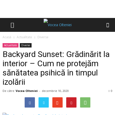
Acasă
Actualitate
Diverse
Actualitate
Diverse
Backyard Sunset: Grădinărit la
interior – Cum ne protejăm
sănătatea psihică în timpul
izolării
De către
Vocea Olteniei
-
decembrie 10, 2020
0