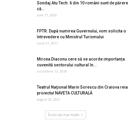
Sondaj Atu Tech: 6 din 10 români sunt de părere
că...
iulie 17, 2020
FPTR: După numirea Guvernului, vom solicita o
întrevedere cu Ministrul Turismului
iunie 21, 2017
Mircea Diaconu cere să se acorde importanța
cuvenită sectorului cultural în...
octombrie 13, 2018
Teatrul Naţional Marin Sorescu din Craiova reia
proiectul NAVETA CULTURALĂ
august 20, 2021
Încărcați mai multe