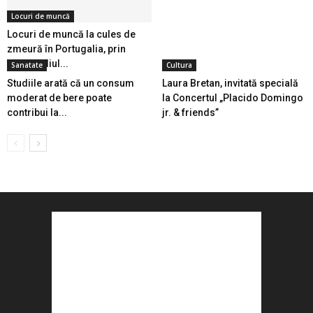
Locuri de muncă
Locuri de muncă la cules de
zmeură în Portugalia, prin
intermediul...
Sanatate
Cultura
Studiile arată că un consum
Laura Bretan, invitată specială
moderat de bere poate
la Concertul „Placido Domingo
contribui la...
jr. & friends”