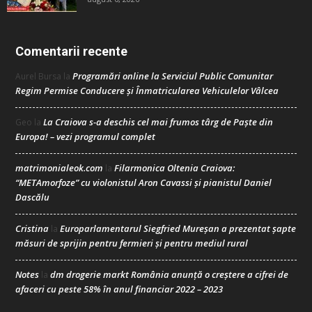
Comentarii recente
Programări online la Serviciul Public Comunitar
Aurel Bursa
la
Regim Permise Conducere şi Înmatricularea Vehiculelor Vâlcea
La Craiova s-a deschis cel mai frumos târg de Paște din
Geo
la
Europa! – vezi programul complet
matrimonialeok.com
Filarmonica Oltenia Craiova:
la
“METAmorfoze” cu violonistul Aron Cavassi și pianistul Daniel
Dascălu
Cristina
Europarlamentarul Siegfried Mureșan a prezentat șapte
la
măsuri de sprijin pentru fermieri și pentru mediul rural
Notes
dm drogerie markt România anunță o creștere a cifrei de
la
afaceri cu peste 58% în anul financiar 2022 – 2023