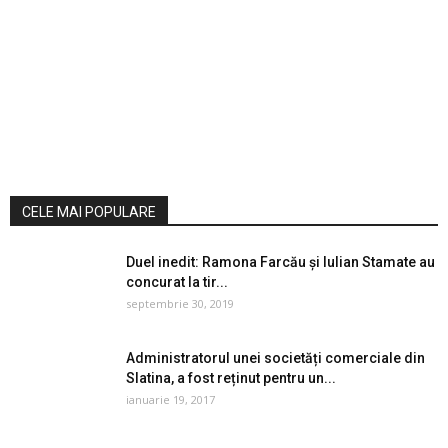
CELE MAI POPULARE
Duel inedit: Ramona Farcău și Iulian Stamate au
concurat la tir...
septembrie 30, 2019
Administratorul unei societăți comerciale din
Slatina, a fost reținut pentru un...
ianuarie 19, 2017