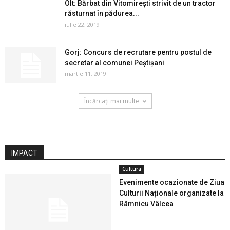
Olt: Bărbat din Vitomirești strivit de un tractor
răsturnat în pădurea...
iulie 22, 2019
Gorj: Concurs de recrutare pentru postul de
secretar al comunei Peştişani
martie 11, 2019
Încărcați mai multe
IMPACT
Cultura
Evenimente ocazionate de Ziua
Culturii Naționale organizate la
Râmnicu Vâlcea