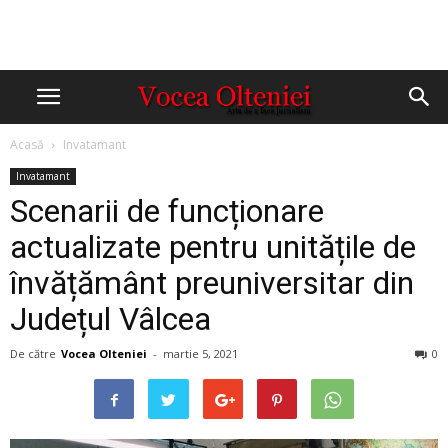
Acasă
Invatamant
Invatamant
Scenarii de funcționare
actualizate pentru unitățile de
învățământ preuniversitar din
Județul Vâlcea
De către
Vocea Olteniei
-
martie 5, 2021
0