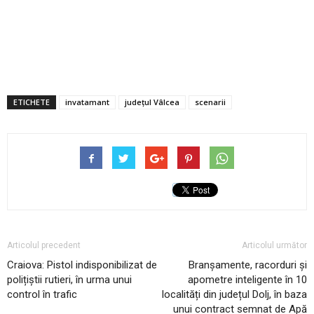
ETICHETE
invatamant
județul Vâlcea
scenarii
Articolul precedent
Articolul următor
Craiova: Pistol indisponibilizat de
Branșamente, racorduri și
polițiștii rutieri, în urma unui
apometre inteligente în 10
control în trafic
localități din județul Dolj, în baza
unui contract semnat de Apă