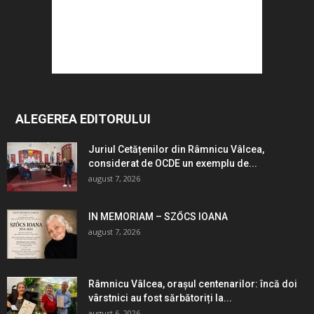
ALEGEREA EDITORULUI
Juriul Cetățenilor din Râmnicu Vâlcea,
considerat de OCDE un exemplu de...
august 7, 2026
IN MEMORIAM – SZŐCS IOANA
august 7, 2026
Râmnicu Vâlcea, orașul centenarilor: încă doi
vârstnici au fost sărbătoriți la...
august 6, 2026