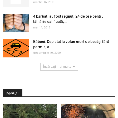
martie 16, 2018
4 bărbaţi au fost reţinuţi 24 de ore pentru
tâlhărie calificată,...
mai 11, 2017
Băbeni: Depistat la volan mort de beat și fără
permis, a...
decembrie 10, 2020
Încărcați mai multe
IMPACT