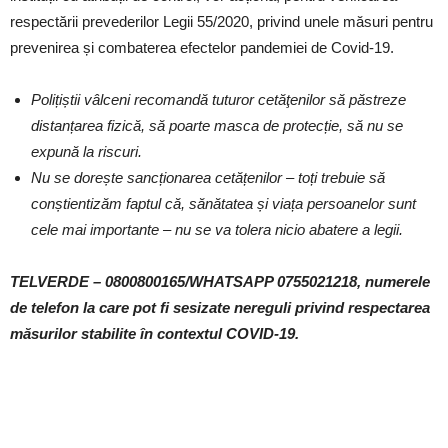
respectării prevederilor Legii 55/2020, privind unele măsuri pentru
prevenirea și combaterea efectelor pandemiei de Covid-19.
Polițiștii vâlceni recomandă tuturor cetăţenilor să păstreze
distanțarea fizică, să poarte masca de protecție, să nu se
expună la riscuri.
Nu se dorește sancționarea cetățenilor – toți trebuie să
conștientizăm faptul că, sănătatea și viața persoanelor sunt
cele mai importante – nu se va tolera nicio abatere a legii.
TELVERDE – 0800800165/WHATSAPP 0755021218, numerele
de telefon la care pot fi sesizate nereguli privind respectarea
măsurilor stabilite în contextul COVID-19.