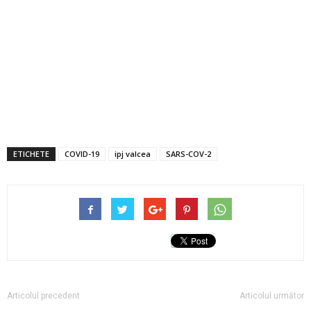
ETICHETE
COVID-19
ipj valcea
SARS-COV-2
Articolul precedent
Articolul următor