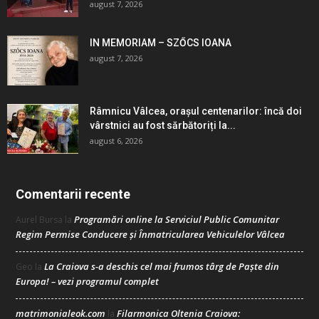
august 7, 2026
IN MEMORIAM – SZŐCS IOANA
august 7, 2026
Râmnicu Vâlcea, orașul centenarilor: încă doi
vârstnici au fost sărbătoriți la...
august 6, 2026
Comentarii recente
Programări online la Serviciul Public Comunitar
Aurel Bursa
la
Regim Permise Conducere şi Înmatricularea Vehiculelor Vâlcea
La Craiova s-a deschis cel mai frumos târg de Paște din
Geo
la
Europa! – vezi programul complet
matrimonialeok.com
Filarmonica Oltenia Craiova:
la