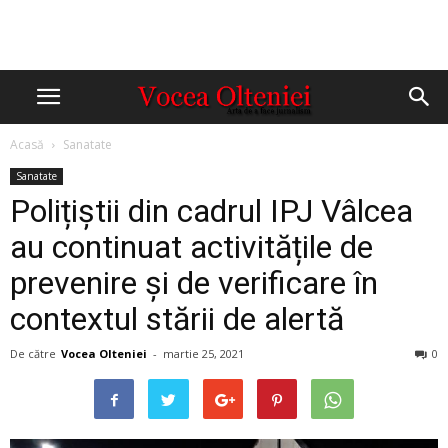
Acasă
Sanatate
Sanatate
Polițiștii din cadrul IPJ Vâlcea
au continuat activitățile de
prevenire și de verificare în
contextul stării de alertă
De către
Vocea Olteniei
-
martie 25, 2021
0