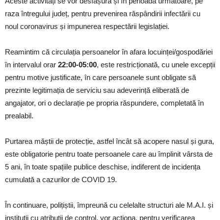
Aceste activități se vor desfășura și în perioada următoare, pe
raza întregului județ, pentru prevenirea răspândirii infectării cu
noul coronavirus și impunerea respectării legislației.
Reamintim că circulația persoanelor în afara locuinței/gospodăriei
în intervalul orar
22:00-05:00
, este restricționată, cu unele excepții
pentru motive justificate, în care persoanele sunt obligate să
prezinte legitimația de serviciu sau adeverință eliberată de
angajator, ori o declarație pe propria răspundere, completată în
prealabil.
Purtarea măștii de protecție, astfel încât să acopere nasul și gura,
este obligatorie pentru toate persoanele care au împlinit vârsta de
5 ani, în toate spațiile publice deschise, indiferent de incidența
cumulată a cazurilor de COVID 19.
În continuare, polițiștii, împreună cu celelalte structuri ale M.A.I. și
instituții cu atribuții de control, vor acționa, pentru verificarea