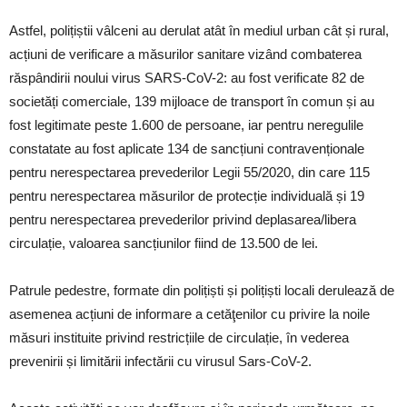
Astfel, polițiștii vâlceni au derulat atât în mediul urban cât și rural,
acțiuni de verificare a măsurilor sanitare vizând combaterea
răspândirii noului virus SARS-CoV-2: au fost verificate 82 de
societăți comerciale, 139 mijloace de transport în comun și au
fost legitimate peste 1.600 de persoane, iar pentru neregulile
constatate au fost aplicate 134 de sancțiuni contravenționale
pentru nerespectarea prevederilor Legii 55/2020, din care 115
pentru nerespectarea măsurilor de protecție individuală și 19
pentru nerespectarea prevederilor privind deplasarea/libera
circulație, valoarea sancțiunilor fiind de 13.500 de lei.
Patrule pedestre, formate din polițiști și polițiști locali derulează de
asemenea acțiuni de informare a cetăţenilor cu privire la noile
măsuri instituite privind restricțiile de circulație, în vederea
prevenirii și limitării infectării cu virusul Sars-CoV-2.