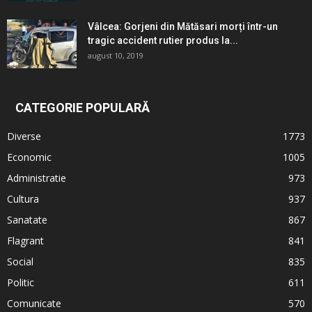
Vâlcea: Gorjeni din Mătăsari morți într-un
tragic accident rutier produs la...
august 10, 2019
CATEGORIE POPULARĂ
Diverse
1773
Economic
1005
Administratie
973
Cultura
937
Sanatate
867
Flagrant
841
Social
835
Politic
611
Comunicate
570