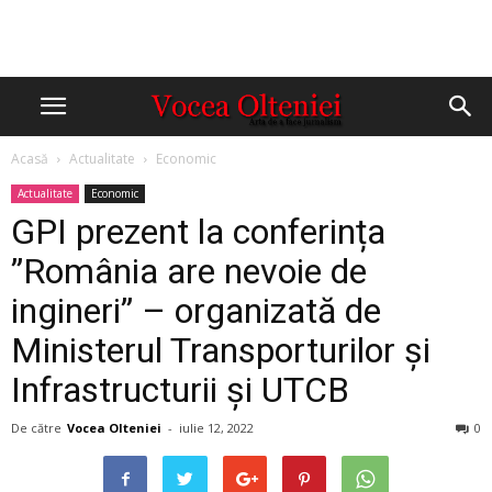
Acasă
Actualitate
Economic
Actualitate
Economic
GPI prezent la conferința
”România are nevoie de
ingineri” – organizată de
Ministerul Transporturilor și
Infrastructurii și UTCB
De către
Vocea Olteniei
-
iulie 12, 2022
0