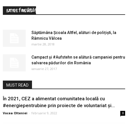
depunerea documentației în vederea acordării
unor facilități fiscale
LATEST NEWS
Vocea Olteniei
-
decembrie 16, 2019
0
Săptămâna Școala Altfel, alături de polițiști, la
Râmnicu Vâlcea
martie 28, 2018
Campact și #Aufstehn se alătură campaniei pentru
salvarea pădurilor din România
ianuarie 27, 2017
MUST READ
În 2021, CEZ a alimentat comunitatea locală cu
#energiepentrubine prin proiecte de voluntariat și...
Vocea Olteniei
-
februarie 9, 2022
0