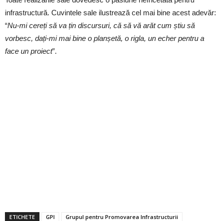
infrastructură. Cuvintele sale ilustrează cel mai bine acest adevăr:
“
Nu-mi cereți să va țin discursuri, că să vă arăt cum știu să
vorbesc, dați-mi mai bine o planșetă, o rigla, un echer pentru a
face un proiect
”.
ETICHETE
GPI
Grupul pentru Promovarea Infrastructurii