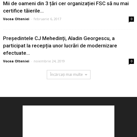
Mii de oameni din 3 țări cer organizației FSC să nu mai
certifice tăierile...
Vocea Olteniei
-
februarie 6, 2017
0
Președintele CJ Mehedinți, Aladin Georgescu, a
participat la recepția unor lucrări de modernizare
efectuate...
Vocea Olteniei
-
noiembrie 24, 2019
0
Încărcați mai multe