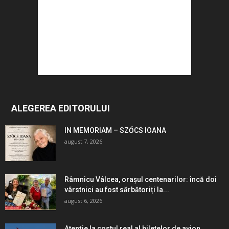
ALEGEREA EDITORULUI
IN MEMORIAM – SZŐCS IOANA
august 7, 2026
Râmnicu Vâlcea, orașul centenarilor: încă doi
vârstnici au fost sărbătoriți la...
august 6, 2026
Atenție la costul real al biletelor de avion.