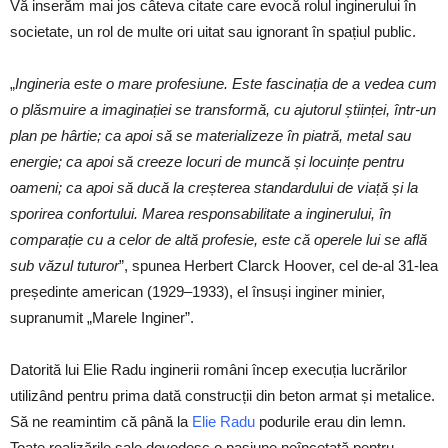
Vă inserăm mai jos câteva citate care evocă rolul inginerului în
societate, un rol de multe ori uitat sau ignorant în spațiul public.
„
Ingineria este o mare profesiune. Este fascinația de a vedea cum
o plăsmuire a imaginației se transformă, cu ajutorul științei, într-un
plan pe hârtie; ca apoi să se materializeze în piatră, metal sau
energie; ca apoi să creeze locuri de muncă și locuințe pentru
oameni; ca apoi să ducă la creșterea standardului de viață și la
sporirea confortului. Marea responsabilitate a inginerului, în
comparație cu a celor de altă profesie, este că operele lui se află
sub văzul tuturor
”, spunea Herbert Clarck Hoover, cel de-al 31-lea
președinte american (1929–1933), el însuși inginer minier,
supranumit „Marele Inginer”.
Datorită lui Elie Radu inginerii români încep execuția lucrărilor
utilizând pentru prima dată construcții din beton armat și metalice.
Să ne reamintim că până la
Elie Radu
podurile erau din lemn.
Toate realizările sale dovedesc o pasiune neîncetată pentru