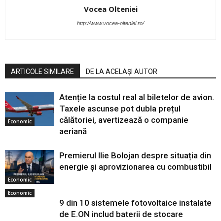
Vocea Olteniei
http://www.vocea-olteniei.ro/
ARTICOLE SIMILARE
DE LA ACELAȘI AUTOR
Atenție la costul real al biletelor de avion.
Taxele ascunse pot dubla prețul
călătoriei, avertizează o companie
Economic
aeriană
Premierul Ilie Bolojan despre situația din
energie și aprovizionarea cu combustibil
Economic
Economic
9 din 10 sistemele fotovoltaice instalate
de E.ON includ baterii de stocare