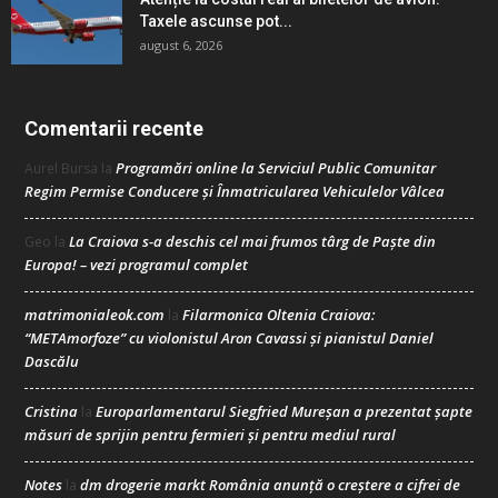
Taxele ascunse pot...
august 6, 2026
Comentarii recente
Programări online la Serviciul Public Comunitar
Aurel Bursa
la
Regim Permise Conducere şi Înmatricularea Vehiculelor Vâlcea
La Craiova s-a deschis cel mai frumos târg de Paște din
Geo
la
Europa! – vezi programul complet
matrimonialeok.com
Filarmonica Oltenia Craiova:
la
“METAmorfoze” cu violonistul Aron Cavassi și pianistul Daniel
Dascălu
Cristina
Europarlamentarul Siegfried Mureșan a prezentat șapte
la
măsuri de sprijin pentru fermieri și pentru mediul rural
Notes
dm drogerie markt România anunță o creștere a cifrei de
la