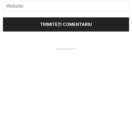
- Advertisement -
16 decembrie 2019 – Termen limită pentru