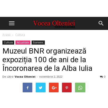
Acasă
Cultura
Cultura
Actualitate
Economic
Muzeul BNR organizează
expoziția 100 de ani de la
Încoronarea de la Alba Iulia
De către
Vocea Olteniei
-
noiembrie 2, 2022
0