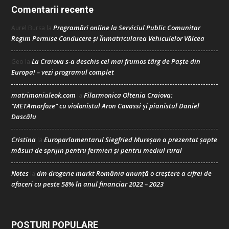
Comentarii recente
Programări online la Serviciul Public Comunitar
Aurel Bursa
la
Regim Permise Conducere şi Înmatricularea Vehiculelor Vâlcea
La Craiova s-a deschis cel mai frumos târg de Paște din
Geo
la
Europa! – vezi programul complet
matrimonialeok.com
Filarmonica Oltenia Craiova:
la
“METAmorfoze” cu violonistul Aron Cavassi și pianistul Daniel
Dascălu
Cristina
Europarlamentarul Siegfried Mureșan a prezentat șapte
la
măsuri de sprijin pentru fermieri și pentru mediul rural
Notes
dm drogerie markt România anunță o creștere a cifrei de
la
afaceri cu peste 58% în anul financiar 2022 – 2023
POSTURI POPULARE