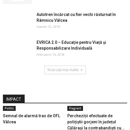
Autotren încărcat cu fier vechi răsturnat în
Râmnicu Vâlcea
martie 12, 2019
EVRICA 2.0 – Educație pentru Viață și
Responsabilizare Individuală
februarie 15, 2018
Încărcați mai multe
IMPACT
Politic
Flagrant
Semnal de alarmă tras de OFL
Percheziții efectuate de
Vâlcea
polițiștii gorjeni în județul
Călărași la contrabandiști cu...