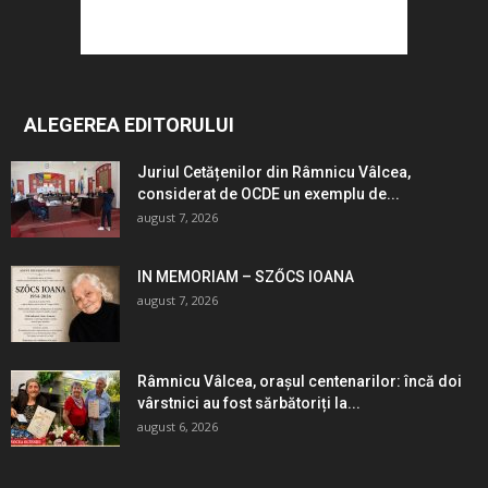
ALEGEREA EDITORULUI
Juriul Cetățenilor din Râmnicu Vâlcea,
considerat de OCDE un exemplu de...
august 7, 2026
IN MEMORIAM – SZŐCS IOANA
august 7, 2026
Râmnicu Vâlcea, orașul centenarilor: încă doi
vârstnici au fost sărbătoriți la...
august 6, 2026