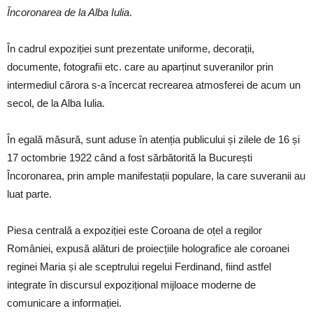
Încoronarea de la Alba Iulia
.
În cadrul expoziției sunt prezentate uniforme, decorații,
documente, fotografii etc. care au aparținut suveranilor prin
intermediul cărora s-a încercat recrearea atmosferei de acum un
secol, de la Alba Iulia.
În egală măsură, sunt aduse în atenția publicului și zilele de 16 și
17 octombrie 1922 când a fost sărbătorită la București
Încoronarea, prin ample manifestații populare, la care suveranii au
luat parte.
Piesa centrală a expoziției este Coroana de oțel a regilor
României, expusă alături de proiecțiile holografice ale coroanei
reginei Maria și ale sceptrului regelui Ferdinand, fiind astfel
integrate în discursul expozițional mijloace moderne de
comunicare a informației.