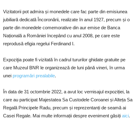
Vizitatorii pot admira și monedele care fac parte din emisiunea
jubiliară dedicată Încoronării, realizate în anul 1927, precum și o
parte din monedele comemorative din aur emise de Banca
Națională a României începând cu anul 2008, pe care este
reprodusă efigia regelui Ferdinand I.
Expoziţia poate fi vizitată în cadrul tururilor ghidate gratuite pe
care Muzeul BNR le organizează de luni până vineri, în urma
unei
programări prealabile
.
În data de 31 octombrie 2022, a avut loc vernisajul expoziției, la
care au participat Majestatea Sa Custodele Coroanei și Alteța Sa
Regală Principele Radu, precum și reprezentanți de seamă ai
Casei Regale. Mai multe informații despre eveniment găsiți
aici
.