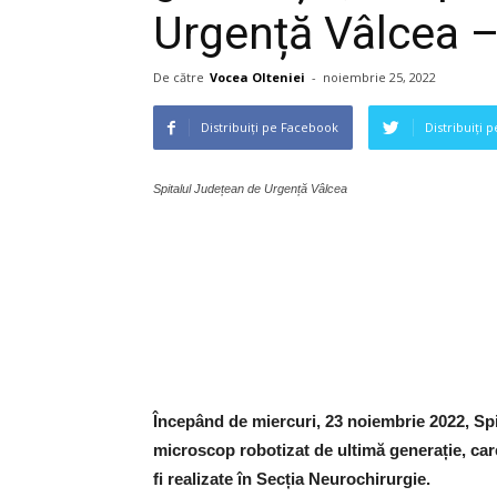
Urgență Vâlcea 
De către
Vocea Olteniei
-
noiembrie 25, 2022
Distribuiți pe Facebook
Distribuiți 
Spitalul Județean de Urgență Vâlcea
Începând de miercuri, 23 noiembrie 2022, Spi
microscop robotizat de ultimă generație, care 
fi realizate în Secția Neurochirurgie.