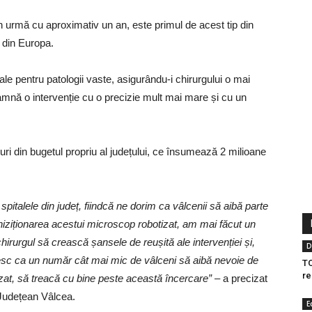
în urmă cu aproximativ un an, este primul de acest tip din
e din Europa.
icale pentru patologii vaste, asigurându-i chirurgului o mai
seamnă o intervenție cu o precizie mult mai mare și cu un
duri din bugetul propriu al județului, ce însumează 2 milioane
talele din județ, fiindcă ne dorim ca vâlcenii să aibă parte
chiziționarea acestui microscop robotizat, am mai făcut un
irurgul să crească șansele de reușită ale intervenției și,
D
doresc ca un număr cât mai mic de vâlceni să aibă nevoie de
TO
re
lizat, să treacă cu bine peste această încercare”
– a precizat
 Județean Vâlcea.
E