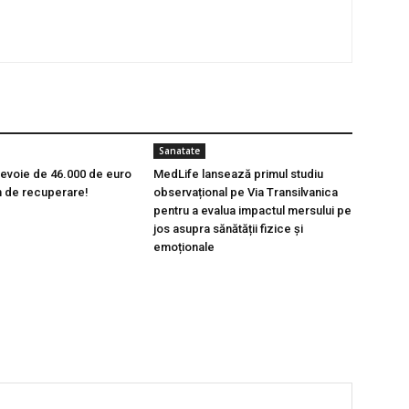
Sanatate
nevoie de 46.000 de euro
MedLife lansează primul studiu
n de recuperare!
observațional pe Via Transilvanica
pentru a evalua impactul mersului pe
jos asupra sănătății fizice și
emoționale