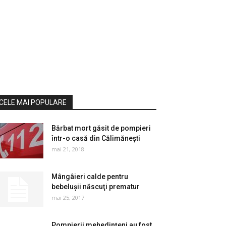
CELE MAI POPULARE
Bărbat mort găsit de pompieri
într-o casă din Călimănești
mai 21, 2018
Mângâieri calde pentru
bebeluşii născuţi prematur
mai 25, 2017
Pompierii mehedinţeni au fost