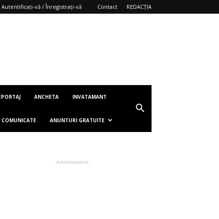
Autentificați-vă / Înregistrați-vă
Contact
REDACȚIA
EPORTAJ
ANCHETA
INVATAMANT
COMUNICATE
ANUNTURI GRATUITE
- Advertisement -