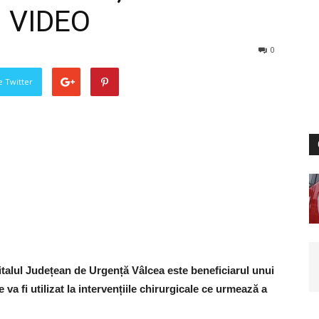
– VIDEO
0
pe Twitter
talul Județean de Urgență Vâlcea este beneficiarul unui
va fi utilizat la intervențiile chirurgicale ce urmează a