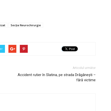
izat
Secția Neurochirurgie
er
Articolul următor
Accident rutier în Slatina, pe strada Drăgănești –
fără victime