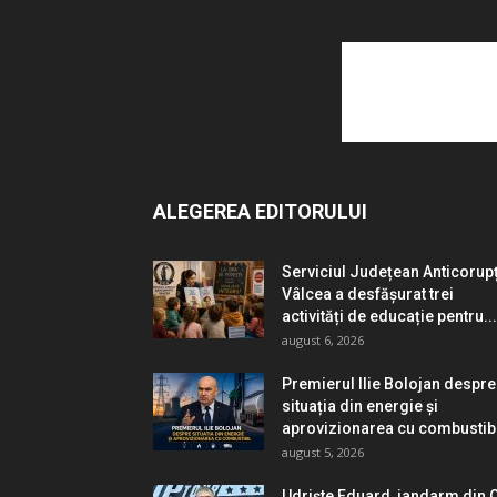
ALEGEREA EDITORULUI
Serviciul Județean Anticorup
Vâlcea a desfășurat trei
activități de educație pentru...
august 6, 2026
Premierul Ilie Bolojan despre
situația din energie și
aprovizionarea cu combustib
august 5, 2026
Udriște Eduard, jandarm din O