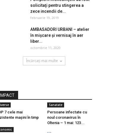
solicitaţi pentru stingerea a
zece incendii de...
februarie 19, 2019
AMBASADORI URBANI – atelier
în mișcare și vernisaj în aer
liber...
octombrie 11, 2020
Încărcați mai multe
IMPACT
iverse
Sanatate
P 7 cele mai
Persoane infectate cu
zistente maşini în timp
noul coronavirus în
Oltenia – 1 mai: 123...
conomic