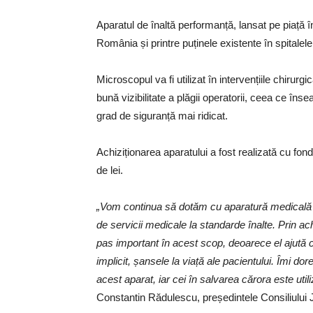
Aparatul de înaltă performanță, lansat pe piață 
România și printre puținele existente în spitalel
Microscopul va fi utilizat în intervențiile chirurg
bună vizibilitate a plăgii operatorii, ceea ce în
grad de siguranță mai ridicat.
Achiziționarea aparatului a fost realizată cu fon
de lei.
„Vom continua să dotăm cu aparatură medicală spi
de servicii medicale la standarde înalte. Prin a
pas important în acest scop, deoarece el ajută ch
implicit, șansele la viață ale pacientului. Îmi 
acest aparat, iar cei în salvarea cărora este uti
Constantin Rădulescu, președintele Consiliului