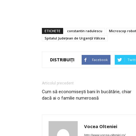
ETICHETE
constantin radulescu
Microscop robot
Spitalul Judeţean de Urgenţă Vâlcea
DISTRIBUIȚI
Facebook
Twitt
Articolul precedent
Cum să economisești bani în bucătărie, chiar
dacă ai o familie numeroasă
Vocea Olteniei
http://www.vocea-olteniei.ro/