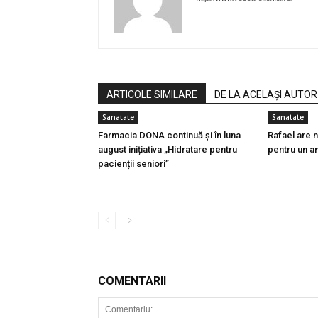
ARTICOLE SIMILARE
DE LA ACELAȘI AUTOR
Sanatate
Sanatate
Farmacia DONA continuă și în luna
Rafael are 
august inițiativa „Hidratare pentru
pentru un a
pacienții seniori”
COMENTARII