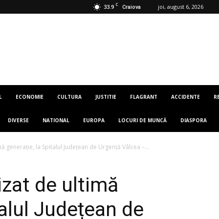
C
33.9
joi, august 6, 2026
Craiova
L
ECONOMIE
CULTURA
JUSTITIE
FLAGRANT
ACCIDENTE
R
DIVERSE
NATIONAL
EUROPA
LOCURI DE MUNCĂ
DIASPORA
 generație, la Spitalul Județean de Urgență Vâlcea –...
zat de ultimă
talul Județean de