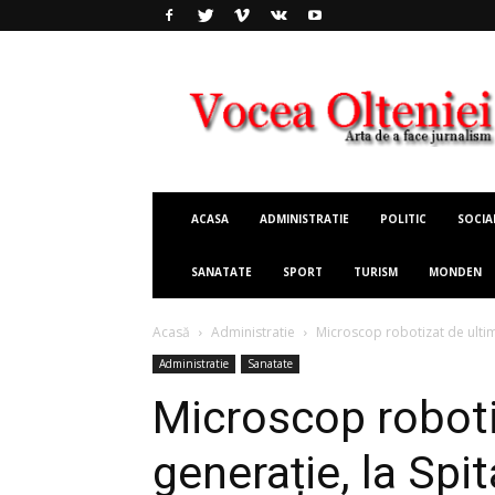
Vocea
Olteniei
ACASA
ADMINISTRATIE
POLITIC
SOCIA
SANATATE
SPORT
TURISM
MONDEN
Acasă
Administratie
Microscop robotizat de ultimă
Administratie
Sanatate
Microscop roboti
generație, la Spi