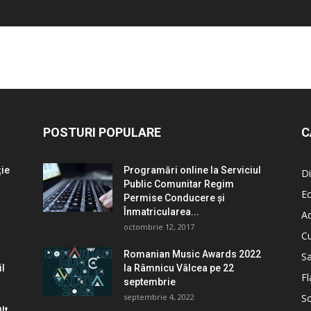
POSTURI POPULARE
C
ție
Programări online la Serviciul
Di
Public Comunitar Regim
E
Permise Conducere şi
Înmatricularea...
Ad
octombrie 12, 2017
Cu
Romanian Music Awards 2022
S
il
la Râmnicu Vâlcea pe 22
Fl
septembrie
septembrie 4, 2022
So
lt,