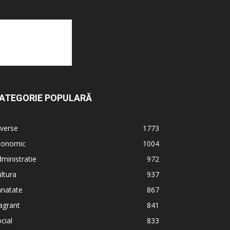
ATEGORIE POPULARĂ
verse
1773
conomic
1004
ministratie
972
ltura
937
anatate
867
agrant
841
cial
833