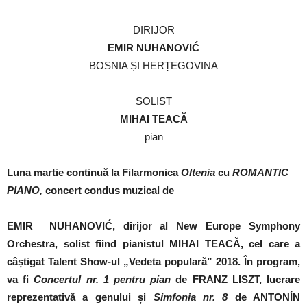
DIRIJOR
EMIR NUHANOVIĆ
BOSNIA ȘI HERȚEGOVINA
SOLIST
MIHAI TEACĂ
pian
Luna martie continuă la Filarmonica
Oltenia
cu
ROMANTIC
PIANO,
concert condus muzical de
EMIR NUHANOVIĆ
, dirijor al New Europe Symphony
Orchestra, solist fiind pianistul MIHAI TEACĂ,
cel care a
câștigat Talent Show-ul
„Vedeta populară” 2018
. În program,
va fi
Concertul nr. 1 pentru pian
de FRANZ LISZT, lucrare
reprezentativă a genului și
Simfonia nr. 8
de ANTONÍN