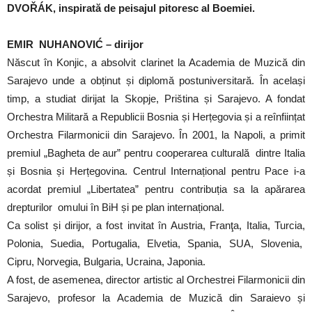
DVOŘÁK, inspirată de peisajul pitoresc al Boemiei.
EMIR NUHANOVIĆ
– dirijor
Născut în Konjic, a absolvit clarinet la Academia de Muzică din
Sarajevo unde a obținut și diplomă postuniversitară. În același
timp, a studiat dirijat la Skopje, Priština și Sarajevo. A fondat
Orchestra Militară a Republicii Bosnia și Herțegovia și a reînființat
Orchestra Filarmonicii din Sarajevo. În 2001, la Napoli, a primit
premiul „Bagheta de aur” pentru cooperarea culturală dintre Italia
și Bosnia și Herțegovina. Centrul Internațional pentru Pace i-a
acordat premiul „Libertatea” pentru contribuția sa la apărarea
drepturilor omului în BiH și pe plan internațional.
Ca solist și dirijor, a fost invitat în Austria, Franţa, Italia, Turcia,
Polonia, Suedia, Portugalia, Elvetia, Spania, SUA, Slovenia,
Cipru, Norvegia, Bulgaria, Ucraina, Japonia.
A fost, de asemenea, director artistic al Orchestrei Filarmonicii din
Sarajevo, profesor la Academia de Muzică din Saraievo și