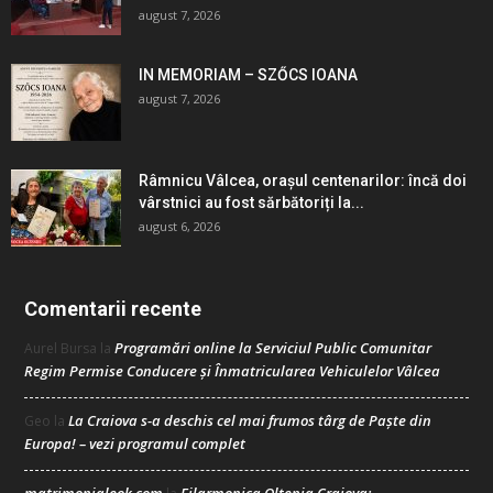
august 7, 2026
IN MEMORIAM – SZŐCS IOANA
august 7, 2026
Râmnicu Vâlcea, orașul centenarilor: încă doi
vârstnici au fost sărbătoriți la...
august 6, 2026
Comentarii recente
Programări online la Serviciul Public Comunitar
Aurel Bursa
la
Regim Permise Conducere şi Înmatricularea Vehiculelor Vâlcea
La Craiova s-a deschis cel mai frumos târg de Paște din
Geo
la
Europa! – vezi programul complet