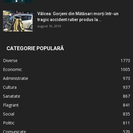
Vâlcea: Gorjeni din Mătăsari morți într-un
tragic accident rutier produs la...
august 10, 2019
CATEGORIE POPULARĂ
Diverse
1773
Economic
1005
Administratie
973
Cultura
937
Sanatate
867
Flagrant
841
Social
835
Politic
611
Comunicate
570