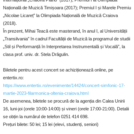
Națională de Muzică Timișoara (2017); Premiul I și Marele Premiu
„Nicolae Licareț” la Olimpiada Națională de Muzică Craiova
(2018).
În prezent, Mihai Teacă este masterand, în anul I, al Universității
„Transilvania” în cadrul Facultății de Muzică la programul de studii
„Stil și Performanță în Interpretarea Instrumentală și Vocală”, la
clasa prof. univ. dr. Stela Drăgulin.
Biletele pentru acest concert se achiziționează online, pe
entertix.ro:
https://www.entertix.ro/evenimente/14424/concert-simfonic-17-
martie-2023-filarmonica-oltenia-craiova.html
De asemenea, biletele se procură de la agenția din Calea Unirii
16, luni-joi (orele 10:00-14:00) și vineri (orele 17:00-21:00). Detalii
se obțin la numărul de telefon 0251 414 698.
Prețuri bilete: 50 lei; 15 lei (elevi, studenți, seniori)