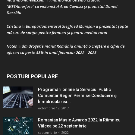
matrimonialeok.com
Filarmonica Oltenia Craiova:
la
“METAmorfoze” cu violonistul Aron Cavassi și pianistul Daniel
Dascălu
Cristina
Europarlamentarul Siegfried Mureșan a prezentat șapte
la
măsuri de sprijin pentru fermieri și pentru mediul rural
Notes
dm drogerie markt România anunță o creștere a cifrei de
la
afaceri cu peste 58% în anul financiar 2022 – 2023
POSTURI POPULARE
Programări online la Serviciul Public
Comunitar Regim Permise Conducere şi
Înmatricularea...
octombrie 12, 2017
Romanian Music Awards 2022 la Râmnicu
Vâlcea pe 22 septembrie
septembrie 4, 2022