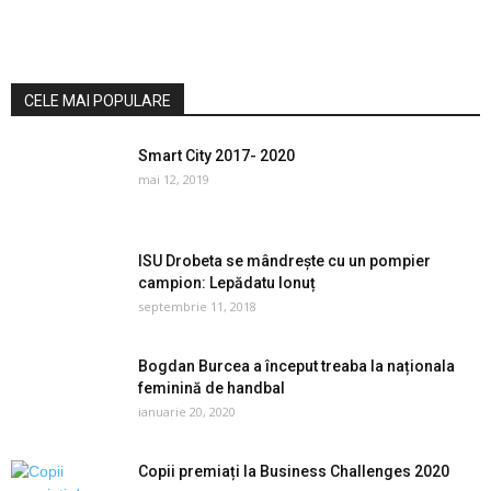
CELE MAI POPULARE
Smart City 2017- 2020
mai 12, 2019
ISU Drobeta se mândrește cu un pompier
campion: Lepădatu Ionuț
septembrie 11, 2018
Bogdan Burcea a început treaba la naționala
feminină de handbal
ianuarie 20, 2020
Copii premiați la Business Challenges 2020