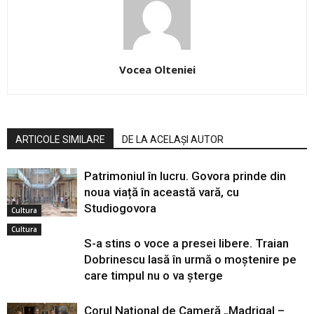
Vocea Olteniei
ARTICOLE SIMILARE
DE LA ACELAȘI AUTOR
Patrimoniul în lucru. Govora prinde din
noua viață în această vară, cu
Studiogovora
Cultura
Cultura
S-a stins o voce a presei libere. Traian
Dobrinescu lasă în urmă o moștenire pe
care timpul nu o va șterge
Corul Național de Cameră „Madrigal –