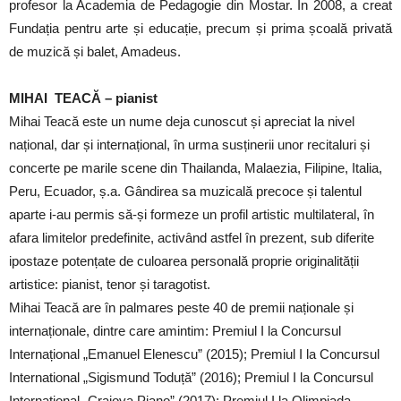
profesor la Academia de Pedagogie din Mostar. În 2008, a creat
Fundația pentru arte și educație, precum și prima școală privată
de muzică și balet, Amadeus.
MIHAI TEACĂ – pianist
Mihai Teacă este un nume deja cunoscut și apreciat la nivel
național, dar și internațional, în urma susținerii unor recitaluri și
concerte pe marile scene din Thailanda, Malaezia, Filipine, Italia,
Peru, Ecuador, ș.a. Gândirea sa muzicală precoce și talentul
aparte i-au permis să-și formeze un profil artistic multilateral, în
afara limitelor predefinite, activând astfel în prezent, sub diferite
ipostaze potențate de culoarea personală proprie originalității
artistice: pianist, tenor și taragotist.
Mihai Teacă are în palmares peste 40 de premii naționale și
internaționale, dintre care amintim: Premiul I la Concursul
Internațional „Emanuel Elenescu” (2015); Premiul I la Concursul
International „Sigismund Toduță” (2016); Premiul I la Concursul
Internațional „Craiova Piano” (2017); Premiul I la Olimpiada