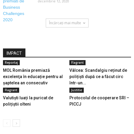
decembrie 12, 2020
Încărcați mai multe
IMPACT
Reportaj
Flagrant
MOL România premiază
Vâlcea: Scandalgiu reținut de
excelenţa în educație pentru al
polițiști după ce a făcut circ
șaptelea an consecutiv
într-un...
Flagrant
Justitie
Valutiști luați la puricat de
Protocolul de cooperare SRI –
polițiștii olteni
PICCJ