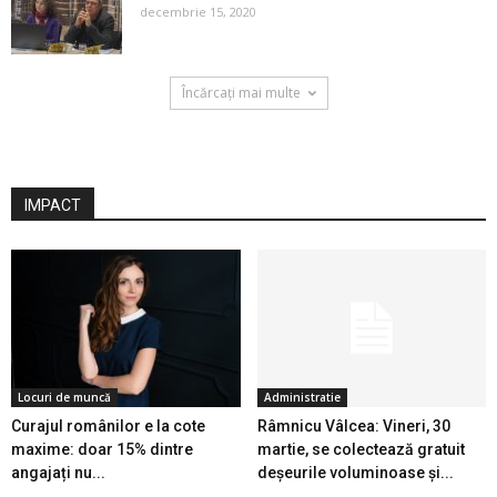
decembrie 15, 2020
Încărcați mai multe
IMPACT
Locuri de muncă
Administratie
Curajul românilor e la cote
Râmnicu Vâlcea: Vineri, 30
maxime: doar 15% dintre
martie, se colectează gratuit
angajați nu...
deşeurile voluminoase şi...