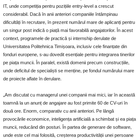
IT, unde competiția pentru pozițiile entry-level a crescut
considerabil. Dacă în anii anteriori companiile întâmpinau
dificultăți în recrutare, în prezent numărul mare de aplicanți pentru
un singur post indică o piață mai favorabilă angajatorilor. În acest
context, programele de practică și internship derulate de
Universitatea Politehnica Timișoara, inclusiv cele finanțate din
fonduri europene, s-au dovedit esențiale pentru integrarea tinerilor
pe piața muncii. În paralel, există domenii precum construcțiile,
unde deficitul de specialiști se menține, pe fondul numărului mare
de proiecte aflate în derulare.
„Am discutat cu managerul unei companii mai mici, iar în această
toamnă la un anunț de angajare au fost primite 60 de CV-uri în
două ore. Enorm, comparativ cu anii anteriori. Pe lângă
provocările economice, inteligența artificială a schimbat și ea piața
muncii, reducând din posturi. În partea de generare de software,
unde este cel mai folosită, creșterea productivității unei persoane