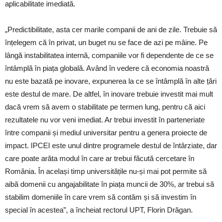
aplicabilitate imediată.
„Predictibilitate, asta cer marile companii de ani de zile. Trebuie să
înțelegem că în privat, un buget nu se face de azi pe mâine. Pe
lângă instabilitatea internă, companiile vor fi dependente de ce se
întâmplă în piața globală. Având în vedere că economia noastră
nu este bazată pe inovare, expunerea la ce se întâmplă în alte țări
este destul de mare. De altfel, în inovare trebuie investit mai mult
dacă vrem să avem o stabilitate pe termen lung, pentru că aici
rezultatele nu vor veni imediat. Ar trebui investit în parteneriate
între companii și mediul universitar pentru a genera proiecte de
impact. IPCEI este unul dintre programele destul de întârziate, dar
care poate arăta modul în care ar trebui făcută cercetare în
România. În același timp universitățile nu-și mai pot permite să
aibă domenii cu angajabilitate în piața muncii de 30%, ar trebui să
stabilim domeniile în care vrem să contăm și să investim în
special în acestea”, a încheiat rectorul UPT, Florin Drăgan.