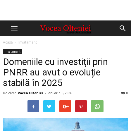
Acasă
Invatamant
Invatamant
Domeniile cu investiții prin
PNRR au avut o evoluție
stabilă în 2025
De către
Vocea Olteniei
-
ianuarie 6, 2026
0