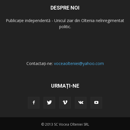
DESPRE NOI
Publicație independentă - Unicul ziar din Oltenia neînregimentat
politic.
Contactați-ne:
voceaolteniei@yahoo.com
URMAȚI-NE
© 2013 SC Vocea Olteniei SRL