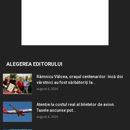
ALEGEREA EDITORULUI
Râmnicu Vâlcea, orașul centenarilor: încă doi
vârstnici au fost sărbătoriți la...
august 6, 2026
Atenție la costul real al biletelor de avion.
Taxele ascunse pot...
august 6, 2026