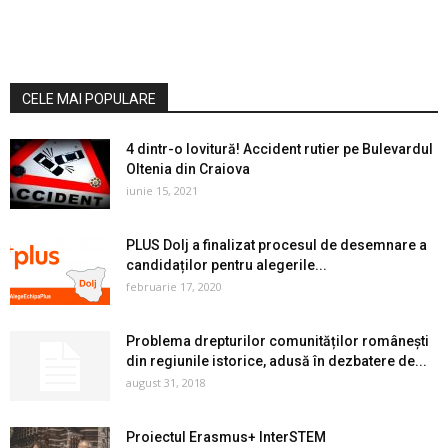
CELE MAI POPULARE
4 dintr-o lovitură! Accident rutier pe Bulevardul
Oltenia din Craiova
iunie 15, 2021
PLUS Dolj a finalizat procesul de desemnare a
candidaților pentru alegerile...
februarie 17, 2020
Problema drepturilor comunităților românești
din regiunile istorice, adusă în dezbatere de...
august 31, 2018
Proiectul Erasmus+ InterSTEM