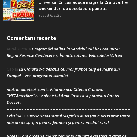
Universal Circus aduce magia la Craiova: trei
weekenduri de spectacole pentru...
august 6, 2026
Comentarii recente
Programări online la Serviciul Public Comunitar
Aurel Bursa
la
Regim Permise Conducere şi Înmatricularea Vehiculelor Vâlcea
La Craiova s-a deschis cel mai frumos târg de Paște din
Geo
la
Europa! – vezi programul complet
matrimonialeok.com
Filarmonica Oltenia Craiova:
la
“METAmorfoze” cu violonistul Aron Cavassi și pianistul Daniel
Dascălu
Cristina
Europarlamentarul Siegfried Mureșan a prezentat șapte
la
măsuri de sprijin pentru fermieri și pentru mediul rural
Notes
dm drogerie markt România anunță o creștere a cifrei de
la