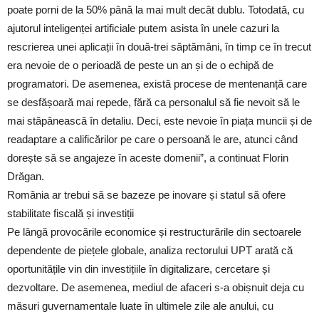
poate porni de la 50% până la mai mult decât dublu. Totodată, cu
ajutorul inteligenței artificiale putem asista în unele cazuri la
rescrierea unei aplicații în două-trei săptămâni, în timp ce în trecut
era nevoie de o perioadă de peste un an și de o echipă de
programatori. De asemenea, există procese de mentenanță care
se desfășoară mai repede, fără ca personalul să fie nevoit să le
mai stăpânească în detaliu. Deci, este nevoie în piața muncii și de
readaptare a calificărilor pe care o persoană le are, atunci când
dorește să se angajeze în aceste domenii”, a continuat Florin
Drăgan.
România ar trebui să se bazeze pe inovare și statul să ofere
stabilitate fiscală și investiții
Pe lângă provocările economice și restructurările din sectoarele
dependente de piețele globale, analiza rectorului UPT arată că
oportunitățile vin din investițiile în digitalizare, cercetare și
dezvoltare. De asemenea, mediul de afaceri s-a obișnuit deja cu
măsuri guvernamentale luate în ultimele zile ale anului, cu