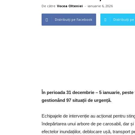
De către
Vocea Olteniei
-
ianuarie 6, 2026
Distribuiți pe Facebook
Distribuiți pe
În perioada 31 decembrie – 5 ianuarie, peste 
gestionând 97 situații de urgență.
Echipajele de intervenție au acționat pentru stin
îndepărtarea unui arbore de pe carosabil, dar și 
efectelor inundațiilor, deblocare ușă, transpo