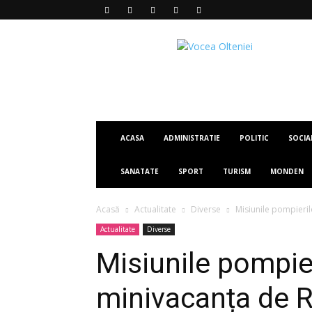
Vocea
Olteniei
ACASA
ADMINISTRATIE
POLITIC
SOCIA
SANATATE
SPORT
TURISM
MONDEN
Acasă
Actualitate
Diverse
Misiunile pompieri
Actualitate
Diverse
Misiunile pompie
minivacanța de R