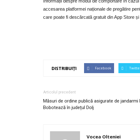
Informații despre modul de comportare în cazul pr
accesarea platformei naționale de pregătire pentr
care poate fi descărcată gratuit din App Store ș
DISTRIBUIȚI
Facebook
Twitte
Articolul precedent
Măsuri de ordine publică asigurate de jandarmi 
Bobotează în județul Dolj
Vocea Olteniei