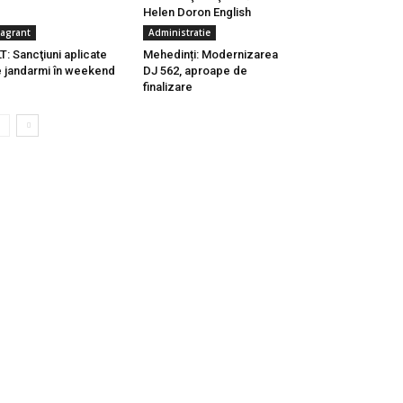
Helen Doron English
lagrant
Administratie
T: Sancţiuni aplicate
Mehedinți: Modernizarea
 jandarmi în weekend
DJ 562, aproape de
finalizare