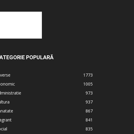
ATEGORIE POPULARĂ
verse
1773
conomic
1005
ministratie
973
ltura
937
anatate
867
agrant
841
cial
835