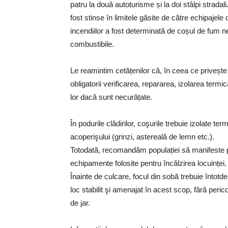
patru la două autoturisme și la doi stâlpi stradali.
fost stinse în limitele găsite de către echipaje
incendiilor a fost determinată de coșul de fum n
combustibile.
Le reamintim cetățenilor că, în ceea ce privește
obligatorii verificarea, repararea, izolarea termic
lor dacă sunt necurățate.
În podurile clădirilor, coşurile trebuie izolate t
acoperişului (grinzi, astereală de lemn etc.).
Totodată, recomandăm populației să manifeste p
echipamente folosite pentru încălzirea locuinței.
Înainte de culcare, focul din sobă trebuie întot
loc stabilit şi amenajat în acest scop, fără peri
de jar.