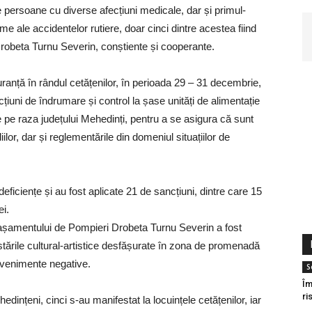
persoane cu diverse afecțiuni medicale, dar și primul-
me ale accidentelor rutiere, doar cinci dintre acestea fiind
Drobeta Turnu Severin, conștiente și cooperante.
anță în rândul cetățenilor, în perioada 29 – 31 decembrie,
cțiuni de îndrumare și control la șase unități de alimentație
e pe raza județului Mehedinți, pentru a se asigura că sunt
or, dar și reglementările din domeniul situațiilor de
eficiențe și au fost aplicate 21 de sancțiuni, dintre care 15
i.
etașamentului de Pompieri Drobeta Turnu Severin a fost
tările cultural-artistice desfășurate în zona de promenadă
 evenimente negative.
S
Î
ri
dințeni, cinci s-au manifestat la locuințele cetățenilor, iar