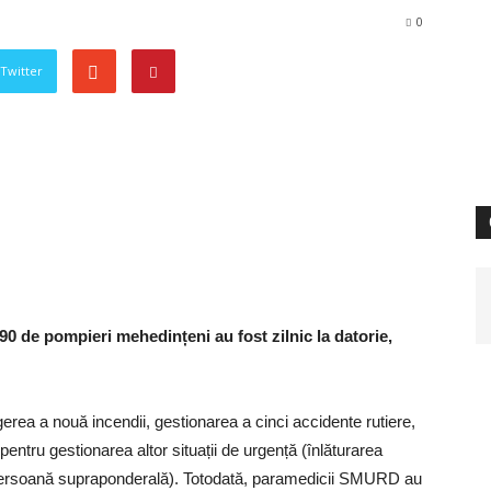
0
 Twitter
90 de pompieri mehedințeni au fost zilnic la datorie,
gerea a nouă incendii, gestionarea a cinci accidente rutiere,
pentru gestionarea altor situații de urgență (înlăturarea
rt persoană supraponderală). Totodată, paramedicii SMURD au