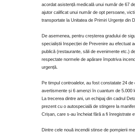
acordat asistență medicală unui număr de 67 de 
ajutor calificat unui număr de opt persoane, victi
transportate la Unitatea de Primiri Urgențe din 
De asemenea, pentru creșterea gradului de sigur
specialiștii Inspecției de Prevenire au efectuat a
publică (restaurante, săli de evenimente etc.) d
respectate normele de apărare împotriva incendiil
urgență.
Pe timpul controalelor, au fost constatate 24 de d
avertismente și 6 amenzi în cuantum de 5.000 le
La trecerea dintre ani, un echipaj din cadrul D
prezent cu o autospecială de stingere la manifes
Crișan, care s-au încheiat fără a fi înregistrate
Dintre cele nouă incendii stinse de pompierii mehe