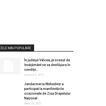
CELE MAI POPULARE
În județul Vâlcea, procesul de
învățământ se va desfășura în
condiții...
ianuarie 9, 2017
Jandarmeria Mehedinți a
participat la manifestările
ocazionate de Ziua Drapelului
Naţional
iunie 26, 2022