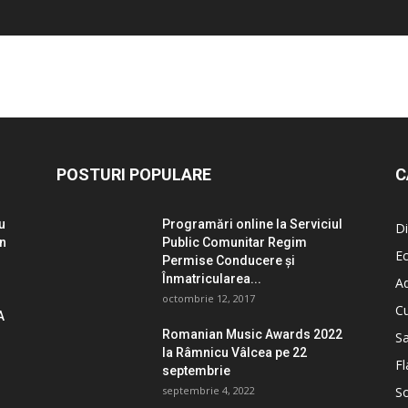
POSTURI POPULARE
C
u
Programări online la Serviciul
Di
un
Public Comunitar Regim
E
Permise Conducere şi
Înmatricularea...
Ad
octombrie 12, 2017
Cu
A
Romanian Music Awards 2022
S
la Râmnicu Vâlcea pe 22
Fl
septembrie
septembrie 4, 2022
So