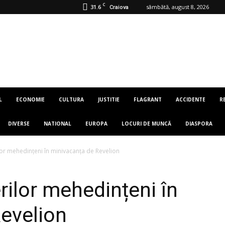
C
31.6
sâmbătă, august 8, 2026
Craiova
L
ECONOMIE
CULTURA
JUSTITIE
FLAGRANT
ACCIDENTE
R
DIVERSE
NATIONAL
EUROPA
LOCURI DE MUNCĂ
DIASPORA
lor mehedințeni în minivacanța de Revelion
rilor mehedințeni în
evelion