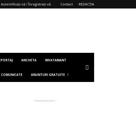
Autentificați-vă / Înregistrați-vă
Contact
REDACȚIA
EPORTAJ
ANCHETA
INVATAMANT
COMUNICATE
ANUNTURI GRATUITE
- Advertisement -