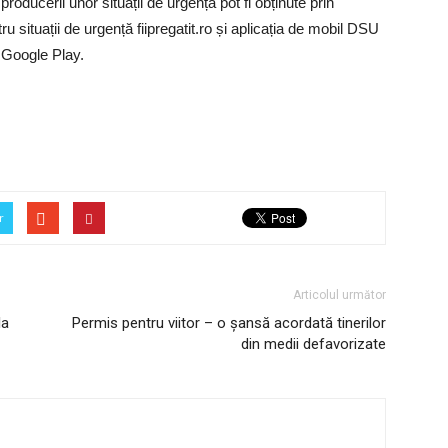
oducerii unor situații de urgență pot fi obținute prin
u situații de urgență fiipregatit.ro și aplicația de mobil DSU
i Google Play.
r
Articolul următor
la
Permis pentru viitor – o șansă acordată tinerilor
din medii defavorizate