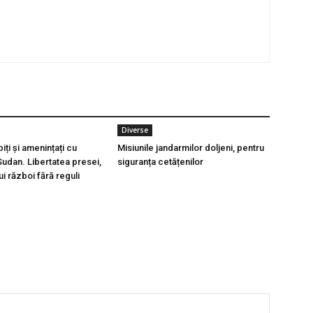
Diverse
piți și amenințați cu
Misiunile jandarmilor doljeni, pentru
Sudan. Libertatea presei,
siguranța cetățenilor
ui război fără reguli