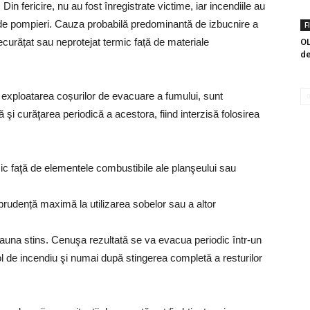
 Din fericire, nu au fost înregistrate victime, iar incendiile au
le de pompieri. Cauza probabilă predominantă de izbucnire a
F
ecurățat sau neprotejat termic față de materiale
OL
de
 exploatarea coșurilor de evacuare a fumului, sunt
ă şi curăţarea periodică a acestora, fiind interzisă folosirea
ermic faţă de elementele combustibile ale planşeului sau
rudență maximă la utilizarea sobelor sau a altor
deauna stins. Cenuşa rezultată se va evacua periodic într-un
col de incendiu şi numai după stingerea completă a resturilor