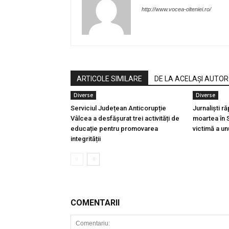
http://www.vocea-olteniei.ro/
ARTICOLE SIMILARE
DE LA ACELAȘI AUTOR
Diverse
Diverse
Serviciul Județean Anticorupție
Jurnaliști ră
Vâlcea a desfășurat trei activități de
moartea în 
educație pentru promovarea
victimă a un
integrității
COMENTARII