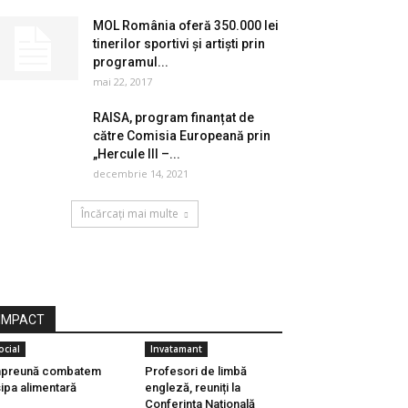
MOL România oferă 350.000 lei
tinerilor sportivi şi artişti prin
programul...
mai 22, 2017
RAISA, program finanțat de
către Comisia Europeană prin
„Hercule III –...
decembrie 14, 2021
Încărcați mai multe
IMPACT
ocial
Invatamant
mpreună combatem
Profesori de limbă
sipa alimentară
engleză, reuniți la
Conferinţa Naţională