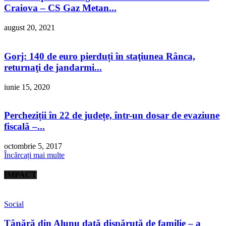
Craiova – CS Gaz Metan...
august 20, 2021
Gorj: 140 de euro pierduți în staţiunea Rânca,
returnaţi de jandarmi...
iunie 15, 2020
Percheziții în 22 de județe, într-un dosar de evaziune
fiscală –...
octombrie 5, 2017
Încărcați mai multe
IMPACT
Social
Tânără din Alunu dată dispărută de familie – a