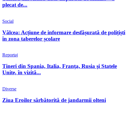
plecat de...
Social
Vâlcea: Acțiune de informare desfășurată de polițiști
în zona taberelor școlare
Reportaj
Tineri din Spania, Italia, Franţa, Rusia şi Statele
Unite, în vizită...
Diverse
Ziua Eroilor sărbătorită de jandarmii olteni