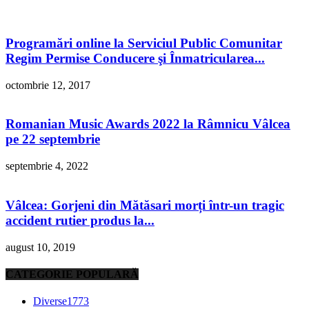
Programări online la Serviciul Public Comunitar
Regim Permise Conducere şi Înmatricularea...
octombrie 12, 2017
Romanian Music Awards 2022 la Râmnicu Vâlcea
pe 22 septembrie
septembrie 4, 2022
Vâlcea: Gorjeni din Mătăsari morți într-un tragic
accident rutier produs la...
august 10, 2019
CATEGORIE POPULARĂ
Diverse
1773