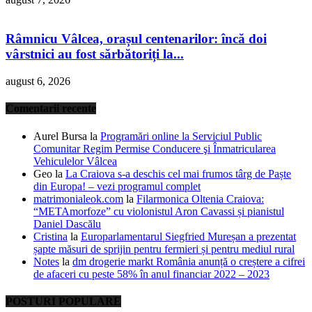
Râmnicu Vâlcea, orașul centenarilor: încă doi
vârstnici au fost sărbătoriți la...
august 6, 2026
Comentarii recente
Aurel Bursa
la
Programări online la Serviciul Public
Comunitar Regim Permise Conducere şi Înmatricularea
Vehiculelor Vâlcea
Geo
la
La Craiova s-a deschis cel mai frumos târg de Paște
din Europa! – vezi programul complet
matrimonialeok.com
la
Filarmonica Oltenia Craiova:
“METAmorfoze” cu violonistul Aron Cavassi și pianistul
Daniel Dascălu
Cristina
la
Europarlamentarul Siegfried Mureșan a prezentat
șapte măsuri de sprijin pentru fermieri și pentru mediul rural
Notes
la
dm drogerie markt România anunță o creștere a cifrei
de afaceri cu peste 58% în anul financiar 2022 – 2023
POSTURI POPULARE