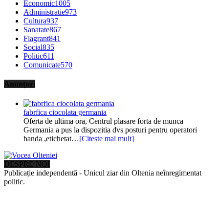
Economic
1005
Administratie
973
Cultura
937
Sanatate
867
Flagrant
841
Social
835
Politic
611
Comunicate
570
Anunțuri
fabrfica ciocolata germania
Oferta de ultima ora, Centrul plasare forta de munca
Germania a pus la dispozitia dvs posturi pentru operatori
banda ,etichetat…
[Citește mai mult]
DESPRE NOI
Publicație independentă - Unicul ziar din Oltenia neînregimentat
politic.