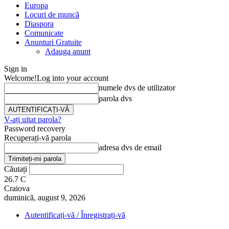
Europa
Locuri de muncă
Diaspora
Comunicate
Anunturi Gratuite
Adauga anunt
Sign in
Welcome!
Log into your account
numele dvs de utilizator
parola dvs
V-ați uitat parola?
Password recovery
Recuperați-vă parola
adresa dvs de email
Căutați
26.7
C
Craiova
duminică, august 9, 2026
Autentificați-vă / Înregistrați-vă