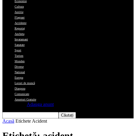
Economie
Cultura
Justitie
Flagrant
Accidente
Reportaj
Ancheta
Invatamant
Sanatate
Sport
Turism
Monden
Diverse
National
Europa
Locuri de muncă
Diaspora
Comunicate
Anunturi Gratuite
Adauga anunt
Acasă
Etichete
Acident
Etichetă: acident