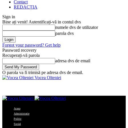
Contact
REDACȚIA
Sign in
Bine ați venit! Autentificați-vă in contul dvs
numele dvs de utilizator
parola dvs
Forgot your password? Get help
Password recovery
Recuperați-vă parola
adresa dvs de email
O parola va fi trimisă pe adresa dvs de email.
Vocea Olteniei
Acasa
Administratie
Politic
Social