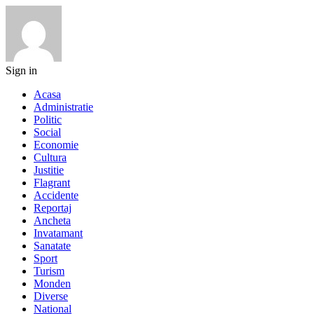
Sign in
Acasa
Administratie
Politic
Social
Economie
Cultura
Justitie
Flagrant
Accidente
Reportaj
Ancheta
Invatamant
Sanatate
Sport
Turism
Monden
Diverse
National