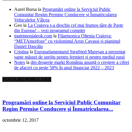
Aurel Bursa
la
Programări online la Serviciul Public
Comunitar Regim Permise Conducere şi Înmatricularea
Vehiculelor Vâlcea
Geo
la
La Craiova s-a deschis cel mai frumos târg de Paște
din Europa! – vezi programul complet
matrimonialeok.com
la
Filarmonica Oltenia Craiova:
“METAmorfoze” cu violonistul Aron Cavassi și pianistul
Daniel Dascălu
Cristina
la
Europarlamentarul Siegfried Mureșan a prezentat
șapte măsuri de sprijin pentru fermieri și pentru mediul rural
Notes
la
dm drogerie markt România anunță o creștere a cifrei
de afaceri cu peste 58% în anul financiar 2022 – 2023
POSTURI POPULARE
Programări online la Serviciul Public Comunitar
Regim Permise Conducere şi Înmatricularea...
octombrie 12, 2017