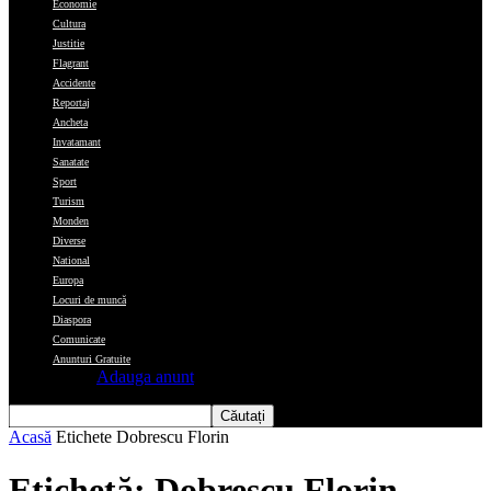
Economie
Cultura
Justitie
Flagrant
Accidente
Reportaj
Ancheta
Invatamant
Sanatate
Sport
Turism
Monden
Diverse
National
Europa
Locuri de muncă
Diaspora
Comunicate
Anunturi Gratuite
Adauga anunt
Acasă
Etichete
Dobrescu Florin
Etichetă: Dobrescu Florin