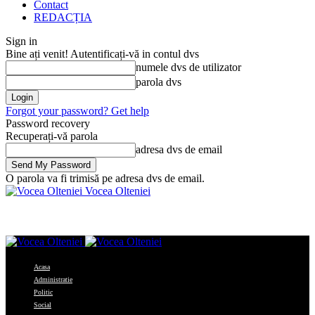
Contact
REDACȚIA
Sign in
Bine ați venit! Autentificați-vă in contul dvs
numele dvs de utilizator
parola dvs
Forgot your password? Get help
Password recovery
Recuperați-vă parola
adresa dvs de email
O parola va fi trimisă pe adresa dvs de email.
Vocea Olteniei
Acasa
Administratie
Politic
Social