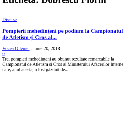
Diverse
Pompierii mehedinţeni pe podium la Campionatul
de Atletism și Cros al...
Vocea Olteniei
-
iunie 20, 2018
0
Trei pompieri mehedinţeni au obţinut rezultate remarcabile la
Campionatul de Atletism și Cros al Ministerului Afacerilor Interne,
care, anul acesta, a fost găzduit de...