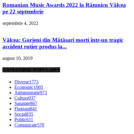
Romanian Music Awards 2022 la Râmnicu Vâlcea
pe 22 septembrie
septembrie 4, 2022
Vâlcea: Gorjeni din Mătăsari morți într-un tragic
accident rutier produs la...
august 10, 2019
CATEGORIE POPULARĂ
Diverse
1773
Economic
1005
Administratie
973
Cultura
937
Sanatate
867
Flagrant
841
Social
835
Politic
611
Comunicate
570