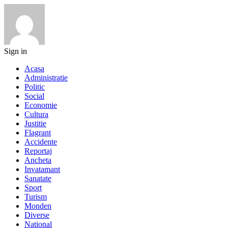
Sign in
Acasa
Administratie
Politic
Social
Economie
Cultura
Justitie
Flagrant
Accidente
Reportaj
Ancheta
Invatamant
Sanatate
Sport
Turism
Monden
Diverse
National