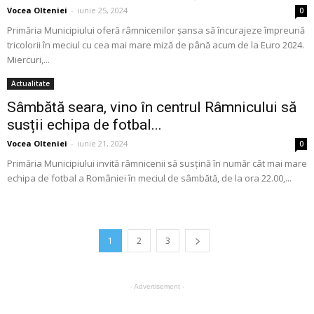
Vocea Olteniei
-
iunie 25, 2024
0
Primăria Municipiului oferă râmnicenilor șansa să încurajeze împreună
tricolorii în meciul cu cea mai mare miză de până acum de la Euro 2024.
Miercuri,...
Actualitate
Sâmbătă seara, vino în centrul Râmnicului să
susții echipa de fotbal...
Vocea Olteniei
-
iunie 21, 2024
0
Primăria Municipiului invită râmnicenii să susțină în număr cât mai mare
echipa de fotbal a României în meciul de sâmbătă, de la ora 22.00,...
1
2
3
- Advertisement -