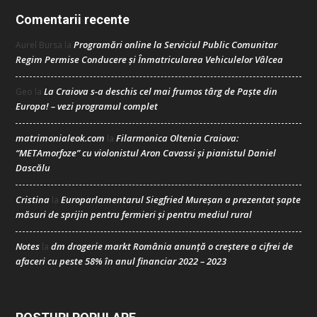
Comentarii recente
Programări online la Serviciul Public Comunitar
Aurel Bursa
la
Regim Permise Conducere şi Înmatricularea Vehiculelor Vâlcea
La Craiova s-a deschis cel mai frumos târg de Paște din
Geo
la
Europa! – vezi programul complet
matrimonialeok.com
Filarmonica Oltenia Craiova:
la
“METAmorfoze” cu violonistul Aron Cavassi și pianistul Daniel
Dascălu
Cristina
Europarlamentarul Siegfried Mureșan a prezentat șapte
la
măsuri de sprijin pentru fermieri și pentru mediul rural
Notes
dm drogerie markt România anunță o creștere a cifrei de
la
afaceri cu peste 58% în anul financiar 2022 – 2023