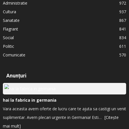
Administratie
972
Cultura
937
Sanatate
867
Flagrant
841
Social
834
Politic
611
Comunicate
570
Anunțuri
hai la fabrica in germania
Vara aceasta avem oferte de lucru care te ajuta sa castigi un venit
suplimentar. Avem plecari urgente in Germania! Esti…
[Citește
mai mult]