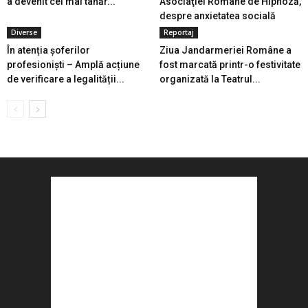
a devenit cel mai tânăr...
Asociaţiei Române de Hipnoză,
despre anxietatea socială
Diverse
Reportaj
În atenția șoferilor
Ziua Jandarmeriei Române a
profesioniști – Amplă acțiune
fost marcată printr-o festivitate
de verificare a legalității...
organizată la Teatrul...