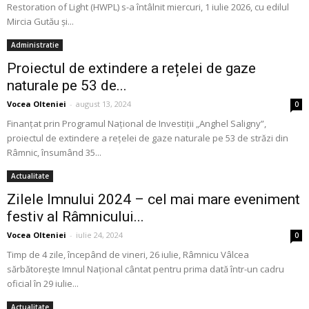
Restoration of Light (HWPL) s-a întâlnit miercuri, 1 iulie 2026, cu edilul
Mircia Gutău și...
Administratie
Proiectul de extindere a rețelei de gaze
naturale pe 53 de...
Vocea Olteniei
-
august 13, 2024
0
Finanțat prin Programul Național de Investiții „Anghel Saligny”,
proiectul de extindere a rețelei de gaze naturale pe 53 de străzi din
Râmnic, însumând 35...
Actualitate
Zilele Imnului 2024 – cel mai mare eveniment
festiv al Râmnicului...
Vocea Olteniei
-
iulie 24, 2024
0
Timp de 4 zile, începând de vineri, 26 iulie, Râmnicu Vâlcea
sărbătorește Imnul Național cântat pentru prima dată într-un cadru
oficial în 29 iulie...
Actualitate