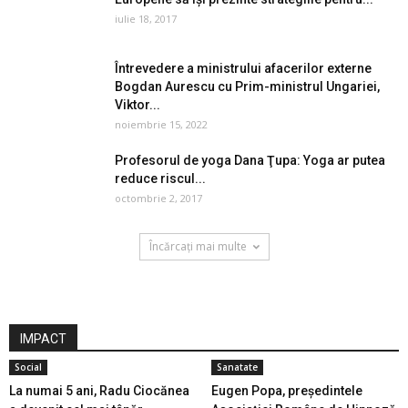
iulie 18, 2017
Întrevedere a ministrului afacerilor externe
Bogdan Aurescu cu Prim-ministrul Ungariei,
Viktor...
noiembrie 15, 2022
Profesorul de yoga Dana Ţupa: Yoga ar putea
reduce riscul...
octombrie 2, 2017
Încărcați mai multe
IMPACT
Social
Sanatate
La numai 5 ani, Radu Ciocănea
Eugen Popa, preşedintele