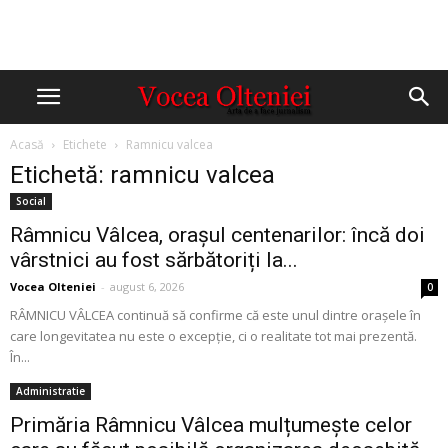
Acasă
Etichete
Ramnicu valcea
Etichetă: ramnicu valcea
Social
Râmnicu Vâlcea, orașul centenarilor: încă doi
vârstnici au fost sărbătoriți la...
Vocea Olteniei
-
august 6, 2026
0
RÂMNICU VÂLCEA continuă să confirme că este unul dintre orașele în
care longevitatea nu este o excepție, ci o realitate tot mai prezentă.
În...
Administratie
Primăria Râmnicu Vâlcea mulțumește celor