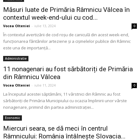
Măsuri luate de Primăria Râmnicu Vâlcea în
contextul week-end-ului cu cod...
Vocea Olteniei
-
iulie 13, 2024
0
În contextul avertizării de cod roșu de caniculă din acest week-end,
funcționarea fântânilor arteziene și a cișmelelor publice din Râmnic
este una de importanță...
Administratie
11 nonagenari au fost sărbătoriți de Primăria
din Râmnicu Vâlcea
Vocea Olteniei
-
iulie 11, 2024
0
La începutul acestei săptămâni, 11 vârstnici din Râmnic au fost
sărbătoriți de Primăria Municipiului cu ocazia împlinirii unor vârste
nonagenare, primind din partea administrației...
Economic
Miercuri seara, se dă meci în centrul
Râmnicului: România întâlnește Slovacia...