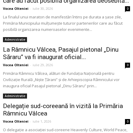
care au făcut posibilă organizarea deosebită...
Vocea Olteniei
-
iulie 30, 2026
0
La finalul unui maraton de manifestări întins pe durata a șase zile,
Primăria Municipiului mulțumește tuturor partenerilor care au făcut
posibilă organizarea numeroaselor evenimente...
Administratie
La Râmnicu Vâlcea, Pasajul pietonal „Dinu
Săraru” va fi inaugurat oficial...
Vocea Olteniei
-
iulie 29, 2026
0
Primăria Râmnicu Vâlcea, alături de Fundația Națională pentru
Civilizație Rurală „Niște Țărani” și de Arhiepiscopia Râmnicului vor
inaugura oficial Pasajul pietonal „Dinu Săraru” prin...
Administratie
Delegație sud-coreeană în vizită la Primăria
Râmnicu Vâlcea
Vocea Olteniei
-
iulie 1, 2026
0
O delegație a asociației sud-coreene Heavenly Culture, World Peace,