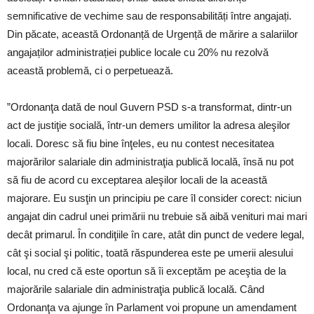
semnificative de vechime sau de responsabilități între angajați.
Din păcate, această Ordonanță de Urgență de mărire a salariilor
angajaților administrației publice locale cu 20% nu rezolvă
această problemă, ci o perpetuează.
”Ordonanţa dată de noul Guvern PSD s-a transformat, dintr-un
act de justiţie socială, într-un demers umilitor la adresa aleşilor
locali. Doresc să fiu bine înţeles, eu nu contest necesitatea
majorărilor salariale din administraţia publică locală, însă nu pot
să fiu de acord cu exceptarea aleşilor locali de la această
majorare. Eu susţin un principiu pe care îl consider corect: niciun
angajat din cadrul unei primării nu trebuie să aibă venituri mai mari
decât primarul. În condiţiile în care, atât din punct de vedere legal,
cât şi social şi politic, toată răspunderea este pe umerii alesului
local, nu cred că este oportun să îi exceptăm pe aceştia de la
majorările salariale din administraţia publică locală. Când
Ordonanţa va ajunge în Parlament voi propune un amendament