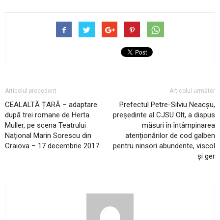
Articolul precedent
Articolul următor
CEALALTĂ ȚARĂ – adaptare
Prefectul Petre-Silviu Neacșu,
după trei romane de Herta
președinte al CJSU Olt, a dispus
Muller, pe scena Teatrului
măsuri în întâmpinarea
Național Marin Sorescu din
atenționărilor de cod galben
Craiova – 17 decembrie 2017
pentru ninsori abundente, viscol
și ger