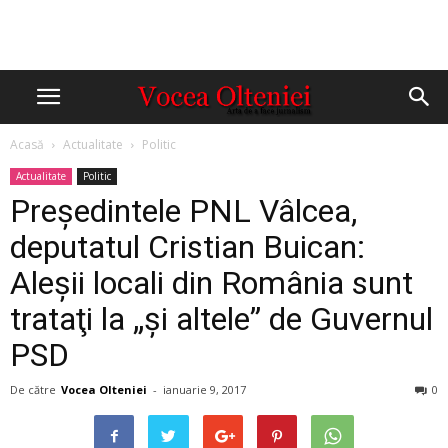
Acasă
Actualitate
Politic
Actualitate
Politic
Preşedintele PNL Vâlcea,
deputatul Cristian Buican:
Aleşii locali din România sunt
trataţi la „şi altele” de Guvernul
PSD
De către
Vocea Olteniei
-
ianuarie 9, 2017
0