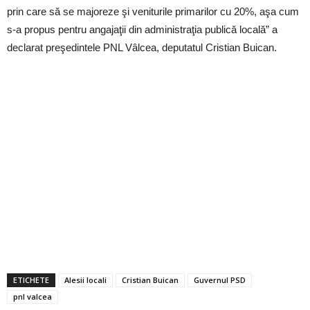
prin care să se majoreze şi veniturile primarilor cu 20%, aşa cum
s-a propus pentru angajaţii din administraţia publică locală” a
declarat preşedintele PNL Vâlcea, deputatul Cristian Buican.
ETICHETE
Alesii locali
Cristian Buican
Guvernul PSD
pnl valcea