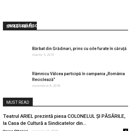
10000 kg de porumb,1140 de pâini și o
autoutilitară, confiscate de poliștii doljeni într-o
acțiune pentru prevenirea și combaterea
evaziunii fiscale
LATEST NEWS
Vocea Olteniei
-
decembrie 8, 2017
0
Bărbat din Grădinari, prins cu oile furate în căruță
martie 5, 2019
Râmnicu Vâlcea participă în campania „România
Reciclează”
noiembrie 8, 2018
MUST READ
Teatrul ARIEL prezintă piesa COLONELUL ȘI PĂSĂRILE,
la Casa de Cultură a Sindicatelor din...
Vocea Olteniei
-
ianuarie 21, 2019