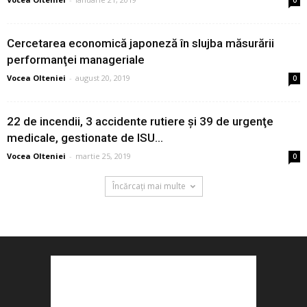
0
Cercetarea economică japoneză în slujba măsurării
performanţei manageriale
Vocea Olteniei
-
august 20, 2019
0
22 de incendii, 3 accidente rutiere şi 39 de urgenţe
medicale, gestionate de ISU...
Vocea Olteniei
-
martie 25, 2019
0
Încărcați mai multe