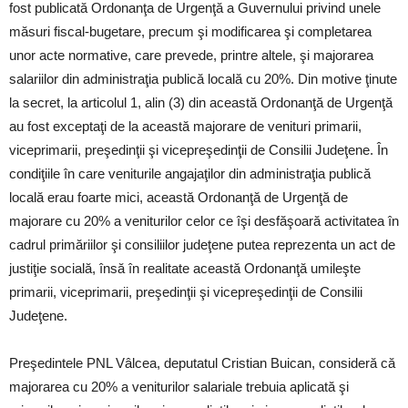
fost publicată Ordonanţa de Urgenţă a Guvernului privind unele
măsuri fiscal-bugetare, precum şi modificarea şi completarea
unor acte normative, care prevede, printre altele, şi majorarea
salariilor din administraţia publică locală cu 20%. Din motive ţinute
la secret, la articolul 1, alin (3) din această Ordonanţă de Urgenţă
au fost exceptaţi de la această majorare de venituri primarii,
viceprimarii, preşedinţii şi vicepreşedinţii de Consilii Judeţene. În
condiţiile în care veniturile angajaţilor din administraţia publică
locală erau foarte mici, această Ordonanţă de Urgenţă de
majorare cu 20% a veniturilor celor ce îşi desfăşoară activitatea în
cadrul primăriilor şi consiliilor judeţene putea reprezenta un act de
justiţie socială, însă în realitate această Ordonanţă umileşte
primarii, viceprimarii, preşedinţii şi vicepreşedinţii de Consilii
Judeţene.
Preşedintele PNL Vâlcea, deputatul Cristian Buican, consideră că
majorarea cu 20% a veniturilor salariale trebuia aplicată şi