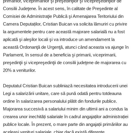
primarilor, viceprimarilor şi preşedinţilor şi vicepreşedinţilor de
Consilii Judeţene. În acest sens, în calitate de Preşedinte al
Comisiei de Administraţie Publică şi Amenajarea Teritoriului din
Camera Deputaților, Cristian Buican va solicita lămuriri cu privire
la argumentele pentru care această majorare salarială nu a fost
aplicată şi aleşilor locali şi va introduce un amendament la
această Ordonanţă de Urgenţă, atunci când aceasta va ajunge în
Parlament, în sensul de a beneficia şi primarii, viceprimarii,
preşedinţii şi vicepreşedinţii de consilii judeţene de majorarea cu
20% a veniturilor.
Deputatul Cristian Buican subliniază necesitatea introducerii unei
Legi a salarizării unitare, care să pună odată pentru totdeauna
ordine în salarizarea personalului plătit din fondurile publice.
Majorarea succesivă a salariului minim din ultimii ani a condus la
crearea unor inechități salariale în cadrul angajaților administrației
publice locale. În prezent, o mare parte din angajații primăriilor au
aceleași venituri salariale, chiar dacă există diferențe