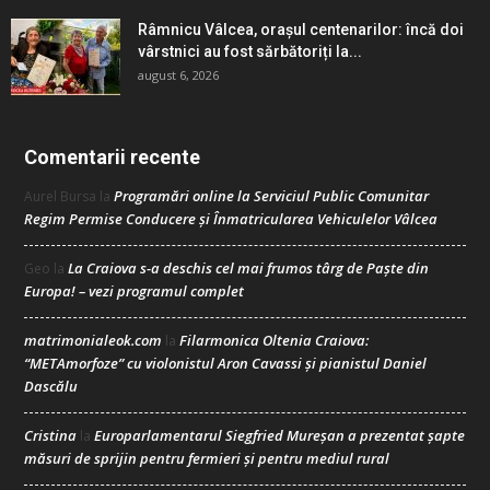
Râmnicu Vâlcea, orașul centenarilor: încă doi
vârstnici au fost sărbătoriți la...
august 6, 2026
Comentarii recente
Programări online la Serviciul Public Comunitar
Aurel Bursa
la
Regim Permise Conducere şi Înmatricularea Vehiculelor Vâlcea
La Craiova s-a deschis cel mai frumos târg de Paște din
Geo
la
Europa! – vezi programul complet
matrimonialeok.com
Filarmonica Oltenia Craiova:
la
“METAmorfoze” cu violonistul Aron Cavassi și pianistul Daniel
Dascălu
Cristina
Europarlamentarul Siegfried Mureșan a prezentat șapte
la
măsuri de sprijin pentru fermieri și pentru mediul rural