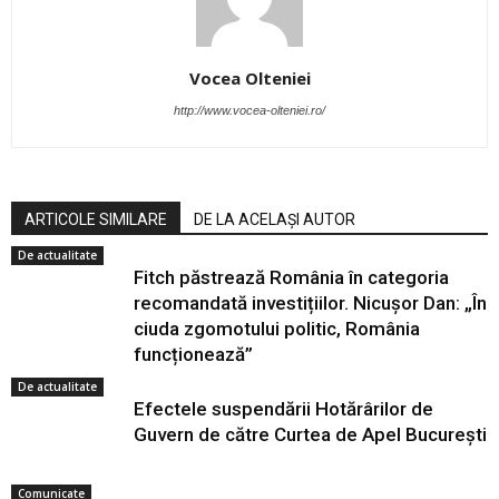
Vocea Olteniei
http://www.vocea-olteniei.ro/
ARTICOLE SIMILARE
DE LA ACELAȘI AUTOR
De actualitate
Fitch păstrează România în categoria
recomandată investițiilor. Nicușor Dan: „În
ciuda zgomotului politic, România
funcționează”
De actualitate
Efectele suspendării Hotărârilor de
Guvern de către Curtea de Apel București
Comunicate