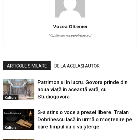
Vocea Olteniei
http://www.vocea-olteniei.ro/
ARTICOLE SIMILARE
DE LA ACELAȘI AUTOR
Patrimoniul în lucru. Govora prinde din
noua viață în această vară, cu
Studiogovora
Cultura
S-a stins o voce a presei libere. Traian
Dobrinescu lasă în urmă o moștenire pe
care timpul nu o va șterge
Cultura