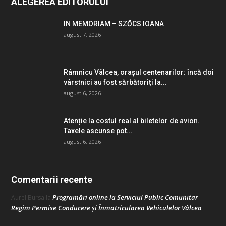
ALEGEREA EDITORULUI
IN MEMORIAM – SZŐCS IOANA
august 7, 2026
Râmnicu Vâlcea, orașul centenarilor: încă doi
vârstnici au fost sărbătoriți la...
august 6, 2026
Atenție la costul real al biletelor de avion.
Taxele ascunse pot...
august 6, 2026
Comentarii recente
Programări online la Serviciul Public Comunitar
Aurel Bursa
la
Regim Permise Conducere şi Înmatricularea Vehiculelor Vâlcea