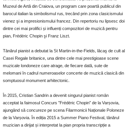
Muzeul de Artă din Craiova, un program care poartă publicul din
barocul italian la simbolismul rus, trecând prin zona clasicismului
vienez şi a impresionismului francez. Din repertoriu nu lipsesc doi
dintre cei mai prolifici și influenți compozitori de muzică pentru
pian, Frédéric Chopin şi Franz Liszt.
Tânărul pianist a debutat la St Martin-in-the-Fields, lăcaş de cult al
Casei Regale britanice, una dintre cele mai prestigioase scene
muzicale londoneze care atrage, de fiecare dată, sute de
melomani în cadrul numeroaselor concerte de muzică clasică din
somptuosul monument arhitectonic.
În 2015, Cristian Sandrin a devenit singurul pianist român
acceptat la faimosul Concurs ”Frédéric Chopin” de la Varșovia,
ajungând să concureze pe scena Filarmonicii Naționale Poloneze
de la Varșovia. În ediția 2015 a Summer Piano Festival, tânărul
muzician a dirijat și interpretat la pian propria transcripție a