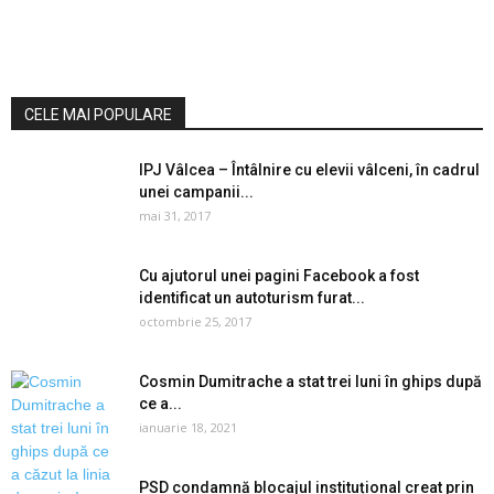
CELE MAI POPULARE
IPJ Vâlcea – Întâlnire cu elevii vâlceni, în cadrul
unei campanii...
mai 31, 2017
Cu ajutorul unei pagini Facebook a fost
identificat un autoturism furat...
octombrie 25, 2017
Cosmin Dumitrache a stat trei luni în ghips după
ce a...
ianuarie 18, 2021
PSD condamnă blocajul instituțional creat prin