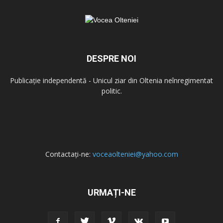
DESPRE NOI
Publicație independentă - Unicul ziar din Oltenia neînregimentat
politic.
Contactați-ne:
voceaolteniei@yahoo.com
URMAȚI-NE