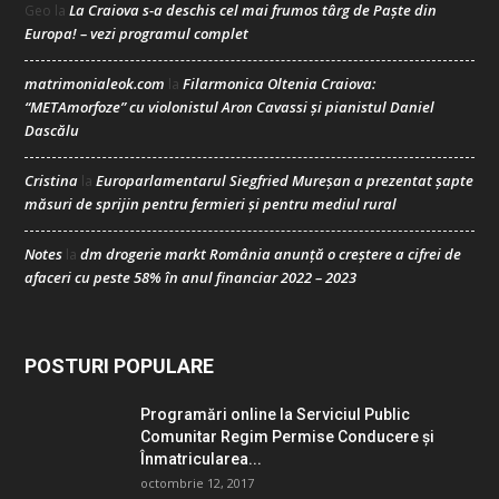
La Craiova s-a deschis cel mai frumos târg de Paște din
Geo
la
Europa! – vezi programul complet
matrimonialeok.com
Filarmonica Oltenia Craiova:
la
“METAmorfoze” cu violonistul Aron Cavassi și pianistul Daniel
Dascălu
Cristina
Europarlamentarul Siegfried Mureșan a prezentat șapte
la
măsuri de sprijin pentru fermieri și pentru mediul rural
Notes
dm drogerie markt România anunță o creștere a cifrei de
la
afaceri cu peste 58% în anul financiar 2022 – 2023
POSTURI POPULARE
Programări online la Serviciul Public
Comunitar Regim Permise Conducere şi
Înmatricularea...
octombrie 12, 2017