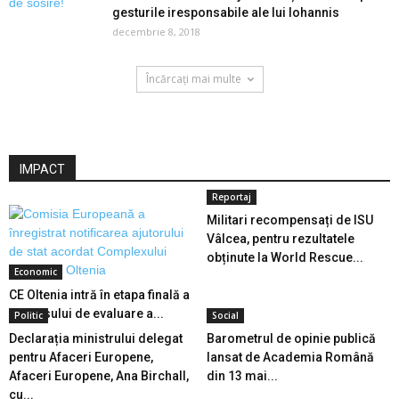
gesturile iresponsabile ale lui Iohannis
decembrie 8, 2018
Încărcați mai multe
IMPACT
Reportaj
Militari recompensați de ISU
Vâlcea, pentru rezultatele
obținute la World Rescue...
Economic
CE Oltenia intră în etapa finală a
procesului de evaluare a...
Politic
Social
Declarația ministrului delegat
Barometrul de opinie publică
pentru Afaceri Europene,
lansat de Academia Română
Afaceri Europene, Ana Birchall,
din 13 mai...
cu...