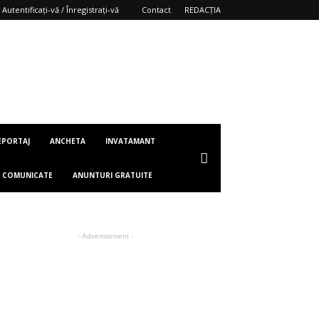
Autentificați-vă / Înregistrați-vă
Contact
REDACȚIA
EPORTAJ
ANCHETA
INVATAMANT
COMUNICATE
ANUNTURI GRATUITE
- Advertisement -