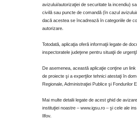
avizului/autorizaţiei de securitate la incendiu) 
civilă sau puncte de comandă (în cazul avizului/au
dacă acestea se încadrează în categoriile de c
autorizare.
Totodată, aplicaţia oferă informaţii legate de do
inspectoratele judeţene pentru situaţii de urgenţă
De asemenea, această aplicaţie conţine un link pr
de proiecte şi a experţilor tehnici atestaţi în dom
Regionale, Administraţiei Publice şi Fondurilor 
Mai multe detalii legate de acest ghid de avizare
instituţiei noastre – www.igsu.ro – şi cele ale in
Ilfov.