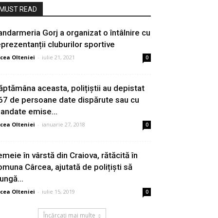
MUST READ
andarmeria Gorj a organizat o întâlnire cu
eprezentanții cluburilor sportive
cea Olteniei
-
iulie 21, 2021
0
ăptămâna aceasta, polițiștii au depistat
67 de persoane date dispărute sau cu
andate emise...
cea Olteniei
-
ianuarie 27, 2018
0
emeie în vârstă din Craiova, rătăcită în
omuna Cârcea, ajutată de polițiști să
ungă...
cea Olteniei
-
iulie 15, 2019
0
Încărcați mai multe