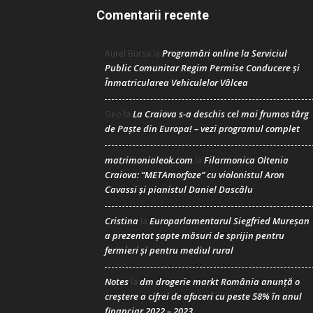
Comentarii recente
Programări online la Serviciul
Aurel Bursa
la
Public Comunitar Regim Permise Conducere şi
Înmatricularea Vehiculelor Vâlcea
La Craiova s-a deschis cel mai frumos târg
Geo
la
de Paște din Europa! – vezi programul complet
matrimonialeok.com
Filarmonica Oltenia
la
Craiova: “METAmorfoze” cu violonistul Aron
Cavassi și pianistul Daniel Dascălu
Cristina
Europarlamentarul Siegfried Mureșan
la
a prezentat șapte măsuri de sprijin pentru
fermieri și pentru mediul rural
Notes
dm drogerie markt România anunță o
la
creștere a cifrei de afaceri cu peste 58% în anul
financiar 2022 – 2023