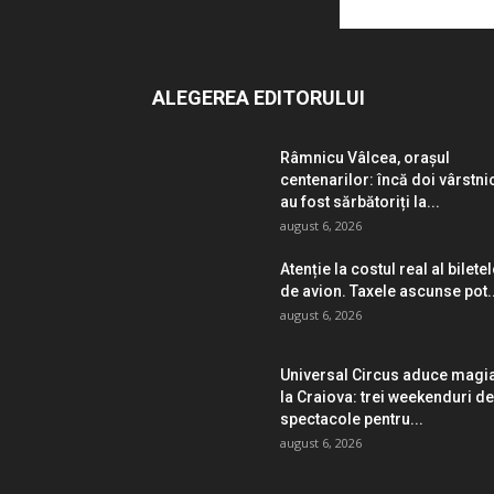
ALEGEREA EDITORULUI
Râmnicu Vâlcea, orașul
centenarilor: încă doi vârstni
au fost sărbătoriți la...
august 6, 2026
Atenție la costul real al bilete
de avion. Taxele ascunse pot..
august 6, 2026
Universal Circus aduce magi
la Craiova: trei weekenduri de
spectacole pentru...
august 6, 2026