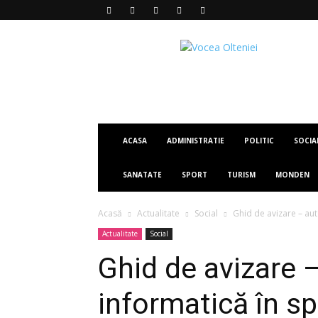
Vocea
Olteniei
ACASA
ADMINISTRATIE
POLITIC
SOCIA
SANATATE
SPORT
TURISM
MONDEN
Acasă
Actualitate
Social
Ghid de avizare – auto
Actualitate
Social
Ghid de avizare –
informatică în spr