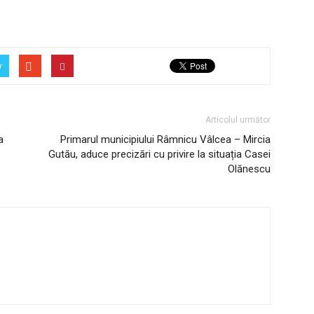
r
Articolul următor
a
Primarul municipiului Râmnicu Vâlcea – Mircia
Gutău, aduce precizări cu privire la situația Casei
Olănescu