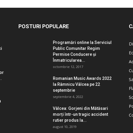
POSTURI POPULARE
C
Programări online la Serviciul
Di
ci
Public Comunitar Regim
E
Permise Conducere şi
Înmatricularea...
Ad
octombrie 12, 2017
Cu
lor
.
Romanian Music Awards 2022
S
la Râmnicu Vâlcea pe 22
Fl
septembrie
septembrie 4, 2022
So
a
Po
Vâlcea: Gorjeni din Mătăsari
morți într-un tragic accident
C
rutier produs la...
august 10, 2019