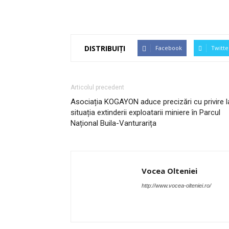
DISTRIBUIȚI
Facebook
Twitte
Articolul precedent
Asociația KOGAYON aduce precizări cu privire l
situația extinderii exploatarii miniere în Parcul
Național Buila-Vanturarița
Vocea Olteniei
http://www.vocea-olteniei.ro/