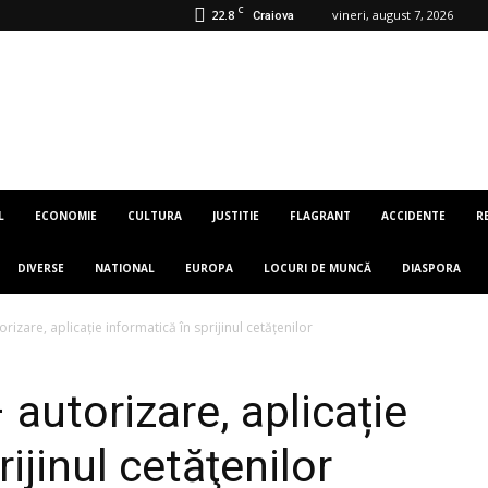
C
22.8
vineri, august 7, 2026
Craiova
L
ECONOMIE
CULTURA
JUSTITIE
FLAGRANT
ACCIDENTE
R
DIVERSE
NATIONAL
EUROPA
LOCURI DE MUNCĂ
DIASPORA
rizare, aplicație informatică în sprijinul cetăţenilor
 autorizare, aplicație
ijinul cetăţenilor