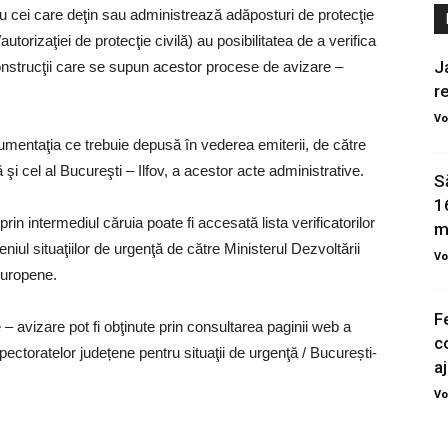
sau cei care deţin sau administrează adăposturi de protecţie
torizaţiei de protecţie civilă) au posibilitatea de a verifica
J
onstrucţii care se supun acestor procese de avizare –
r
Vo
cumentaţia ce trebuie depusă în vederea emiterii, de către
 şi cel al Bucureşti – Ilfov, a acestor acte administrative.
S
1
in intermediul căruia poate fi accesată lista verificatorilor
m
eniul situaţiilor de urgenţă de către Ministerul Dezvoltării
Vo
Europene.
F
 – avizare pot fi obţinute prin consultarea paginii web a
c
spectoratelor județene pentru situaţii de urgenţă / București-
aj
Vo