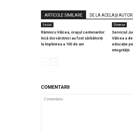
ARTICOLE SIMILARE
DE LA ACELAȘI AUTOR
Social
Diverse
Râmnicu Vâlcea, orașul centenarilor:
Serviciul J
încă doi vârstnici au fost sărbătoriți
Vâlcea a des
la împlinirea a 100 de ani
educație p
integrității
COMENTARII