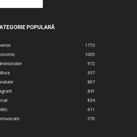
ATEGORIE POPULARĂ
verse
1773
conomic
1005
ministratie
972
ltura
937
anatate
867
agrant
841
cial
834
litic
611
omunicate
570