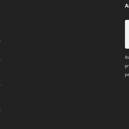
A
Bu
pr
p