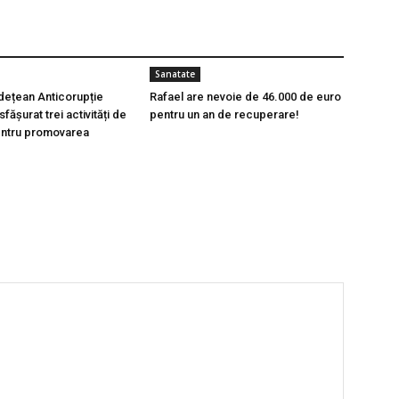
Sanatate
udețean Anticorupție
Rafael are nevoie de 46.000 de euro
fășurat trei activități de
pentru un an de recuperare!
entru promovarea