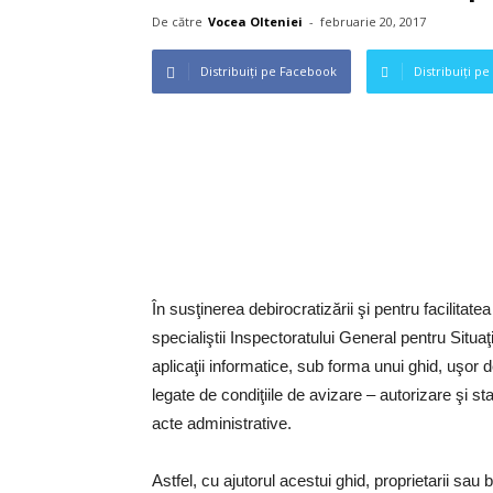
De către
Vocea Olteniei
-
februarie 20, 2017
Distribuiți pe Facebook
Distribuiți pe
În susţinerea debirocratizării şi pentru facilitate
specialiştii Inspectoratului General pentru Situaţ
aplicaţii informatice, sub forma unui ghid, uşor 
legate de condiţiile de avizare – autorizare şi 
acte administrative.
Astfel, cu ajutorul acestui ghid, proprietarii sau b