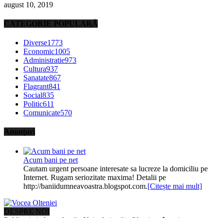
august 10, 2019
CATEGORIE POPULARĂ
Diverse
1773
Economic
1005
Administratie
973
Cultura
937
Sanatate
867
Flagrant
841
Social
835
Politic
611
Comunicate
570
Anunțuri
Acum bani pe net
Cautam urgent persoane interesate sa lucreze la domiciliu pe
Internet. Rugam seriozitate maxima! Detalii pe
http://baniidumneavoastra.blogspot.com.
[Citește mai mult]
DESPRE NOI