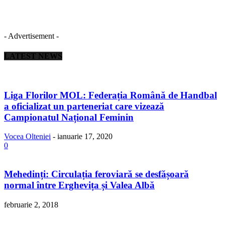
- Advertisement -
LATEST NEWS
Liga Florilor MOL: Federația Română de Handbal
a oficializat un parteneriat care vizează
Campionatul Național Feminin
Vocea Olteniei
-
ianuarie 17, 2020
0
Mehedinți: Circulația feroviară se desfășoară
normal între Erghevița și Valea Albă
februarie 2, 2018