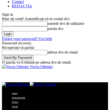
Contact
REDACȚIA
Sign in
Bine ați venit! Autentificați-vă in contul dvs
numele dvs de utilizator
parola dvs
Forgot your password? Get help
Password recovery
Recuperați-vă parola
adresa dvs de email
O parola va fi trimisă pe adresa dvs de email.
Vocea Olteniei
Acasa
Administratie
Politic
Social