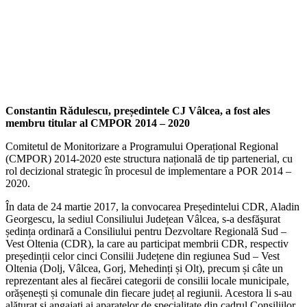
Constantin Rădulescu, președintele CJ Vâlcea, a fost ales
membru titular al CMPOR 2014 – 2020
Comitetul de Monitorizare a Programului Operațional Regional
(CMPOR) 2014-2020 este structura națională de tip partenerial, cu
rol decizional strategic în procesul de implementare a POR 2014 –
2020.
În data de 24 martie 2017, la convocarea Președintelui CDR, Aladin
Georgescu, la sediul Consiliului Județean Vâlcea, s-a desfăşurat
ședința ordinară a Consiliului pentru Dezvoltare Regională Sud –
Vest Oltenia (CDR), la care au participat membrii CDR, respectiv
președinții celor cinci Consilii Județene din regiunea Sud – Vest
Oltenia (Dolj, Vâlcea, Gorj, Mehedinți și Olt), precum și câte un
reprezentant ales al fiecărei categorii de consilii locale municipale,
orășenești și comunale din fiecare județ al regiunii. Acestora li s-au
alăturat și angajați ai aparatelor de specialitate din cadrul Consiliilor