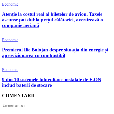
Economic
Atenție la costul real al biletelor de avion. Taxele
ascunse pot dubla prețul călătoriei, avertizează o
companie aeriană
Economic
Premierul Ilie Bolojan despre situația din energie și
aprovizionarea cu combustibil
Economic
9 din 10 sistemele fotovoltaice instalate de E.ON
includ baterii de stocare
COMENTARII