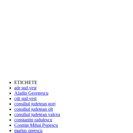
ETICHETE
adr sud vest
Aladin Georgescu
cdr sud vest
consiliul judetean gorj
consiliul judetean olt
consiliul judetean valcea
constantin radulescu
Cosmin Mihai Popescu
marius oprescu