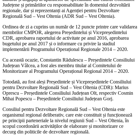
Județene și primăriilor cu responsabilitate în domeniul dezvoltării
regionale, dar și reprezentanți ai Agenției pentru Dezvoltare
Regională Sud – Vest Oltenia (ADR Sud – Vest Oltenia).
Ordinea de zi a cuprins un număr de 12 puncte printre care validarea
membrilor CMPOR, alegerea Președintelui și Vicepreședintelui
CDR, aprobarea raportului de activitate pe anul 2016, aprobarea
bugetului pe anul 2017 și o informare cu privire la stadiul
implementării Programului Operațional Regionale 2014 – 2020.
Cu această ocazie, Constantin Rădulescu – Președintele Consiliului
Județean Vâlcea, a fost ales membru titular al Comitetului de
Monitorizare al Programului Operațional Regional 2014 – 2020.
Totodată, au fost aleși Președintele și Vicepreședintele Consiliului
pentru Dezvoltare Regională Sud – Vest Oltenia (CDR): Marius
Oprescu – Președintele Consiliului Județean Olt, respectiv Cosmin
Mihai Popescu – Președintele Consiliului Județean Gorj.
Consiliul pentru Dezvoltare Regională Sud – Vest Oltenia este
organismul regional deliberativ, care este constituit și funcționează
pe principii parteneriale la nivelul regiunii Sud – Vest Oltenia, în
scopul coordonării activităților de elaborare și monitorizare ce
decurg din politicile de dezvoltare regională.