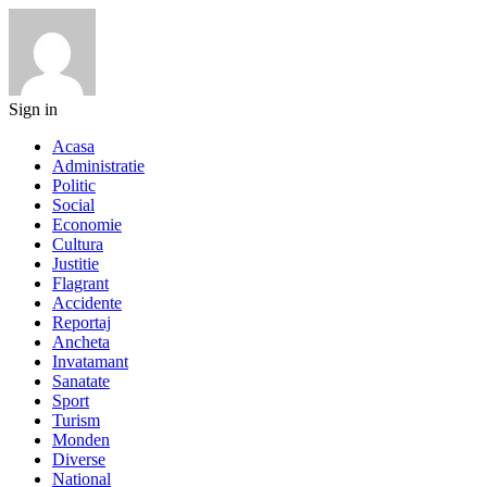
Sign in
Acasa
Administratie
Politic
Social
Economie
Cultura
Justitie
Flagrant
Accidente
Reportaj
Ancheta
Invatamant
Sanatate
Sport
Turism
Monden
Diverse
National