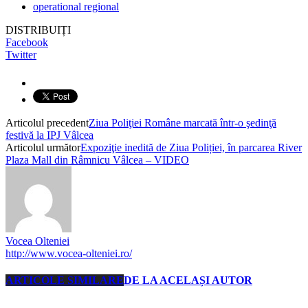
operational regional
DISTRIBUIȚI
Facebook
Twitter
Articolul precedent
Ziua Poliţiei Române marcată într-o şedinţă
festivă la IPJ Vâlcea
Articolul următor
Expoziţie inedită de Ziua Poliției, în parcarea River
Plaza Mall din Râmnicu Vâlcea – VIDEO
Vocea Olteniei
http://www.vocea-olteniei.ro/
ARTICOLE SIMILARE
DE LA ACELAȘI AUTOR