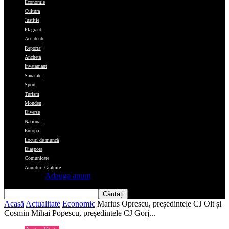
Economie
Cultura
Justitie
Flagrant
Accidente
Reportaj
Ancheta
Invatamant
Sanatate
Sport
Turism
Monden
Diverse
National
Europa
Locuri de muncă
Diaspora
Comunicate
Anunturi Gratuite
Adauga anunt
Acasă
Actualitate
Economic
Marius Oprescu, președintele CJ Olt și
Cosmin Mihai Popescu, președintele CJ Gorj...