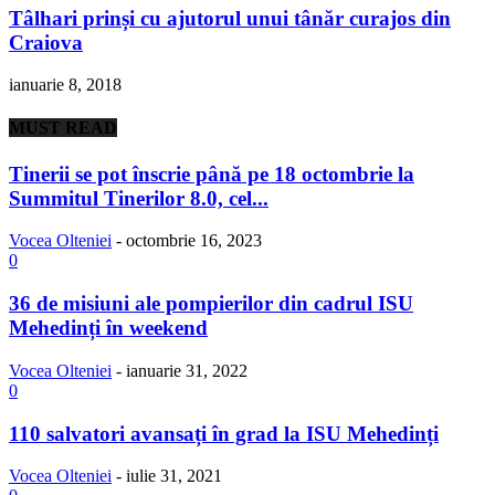
Tâlhari prinși cu ajutorul unui tânăr curajos din
Craiova
ianuarie 8, 2018
MUST READ
Tinerii se pot înscrie până pe 18 octombrie la
Summitul Tinerilor 8.0, cel...
Vocea Olteniei
-
octombrie 16, 2023
0
36 de misiuni ale pompierilor din cadrul ISU
Mehedinți în weekend
Vocea Olteniei
-
ianuarie 31, 2022
0
110 salvatori avansați în grad la ISU Mehedinți
Vocea Olteniei
-
iulie 31, 2021