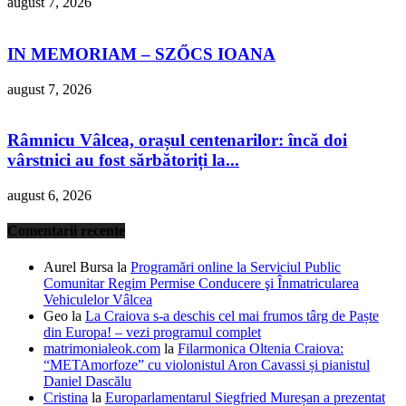
august 7, 2026
IN MEMORIAM – SZŐCS IOANA
august 7, 2026
Râmnicu Vâlcea, orașul centenarilor: încă doi
vârstnici au fost sărbătoriți la...
august 6, 2026
Comentarii recente
Aurel Bursa
la
Programări online la Serviciul Public
Comunitar Regim Permise Conducere şi Înmatricularea
Vehiculelor Vâlcea
Geo
la
La Craiova s-a deschis cel mai frumos târg de Paște
din Europa! – vezi programul complet
matrimonialeok.com
la
Filarmonica Oltenia Craiova:
“METAmorfoze” cu violonistul Aron Cavassi și pianistul
Daniel Dascălu
Cristina
la
Europarlamentarul Siegfried Mureșan a prezentat