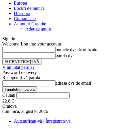
Europa
Locuri de muncă
Diaspora
Comunicate
Anunturi Gratuite
Adauga anunt
Sign in
Welcome!
Log into your account
numele dvs de utilizator
parola dvs
V-ați uitat parola?
Password recovery
Recuperați-vă parola
adresa dvs de email
Căutați
22.8
C
Craiova
duminică, august 9, 2026
Autentificați-vă / Înregistrați-vă