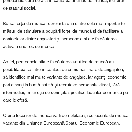
persoanele care se află în căutarea unui loc de muncă, indiferent
de statutul social.
Bursa forței de muncă reprezintă una dintre cele mai importante
măsuri de stimulare a ocupării forţei de muncă şi de facilitare a
contactelor dintre angajatori şi persoanele aflate în căutarea
activă a unui loc de muncă.
Astfel, persoanele aflate în căutarea unui loc de muncă au
posibilitatea să intre în contact cu un număr mare de angajatori,
să identifice mai multe variante de angajare, iar agenţii economici
participanţi la bursă pot să-şi recruteze personalul direct, fără
intermediar, în funcţie de cerinţele specifice locurilor de muncă pe
care le oferă.
Oferta locurilor de muncă va fi completată și cu locurile de muncă
vacante din Uniunea Europeană/Spațiul Economic European.