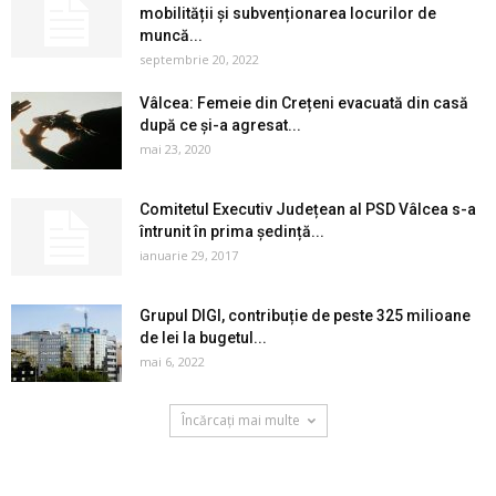
mobilității și subvenționarea locurilor de
muncă...
septembrie 20, 2022
Vâlcea: Femeie din Crețeni evacuată din casă
după ce și-a agresat...
mai 23, 2020
Comitetul Executiv Județean al PSD Vâlcea s-a
întrunit în prima ședință...
ianuarie 29, 2017
Grupul DIGI, contribuție de peste 325 milioane
de lei la bugetul...
mai 6, 2022
Încărcați mai multe