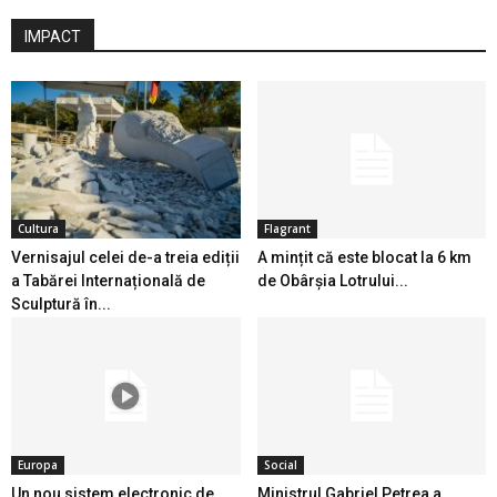
IMPACT
Cultura
Flagrant
Vernisajul celei de-a treia ediții
A mințit că este blocat la 6 km
a Tabărei Internațională de
de Obârșia Lotrului...
Sculptură în...
Europa
Social
Un nou sistem electronic de
Ministrul Gabriel Petrea a