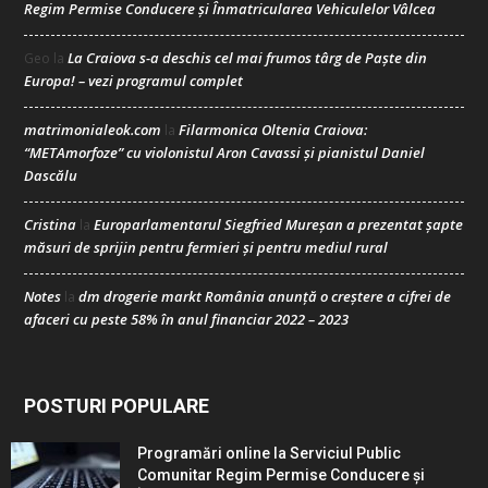
Regim Permise Conducere şi Înmatricularea Vehiculelor Vâlcea
La Craiova s-a deschis cel mai frumos târg de Paște din
Geo
la
Europa! – vezi programul complet
matrimonialeok.com
Filarmonica Oltenia Craiova:
la
“METAmorfoze” cu violonistul Aron Cavassi și pianistul Daniel
Dascălu
Cristina
Europarlamentarul Siegfried Mureșan a prezentat șapte
la
măsuri de sprijin pentru fermieri și pentru mediul rural
Notes
dm drogerie markt România anunță o creștere a cifrei de
la
afaceri cu peste 58% în anul financiar 2022 – 2023
POSTURI POPULARE
Programări online la Serviciul Public
Comunitar Regim Permise Conducere şi