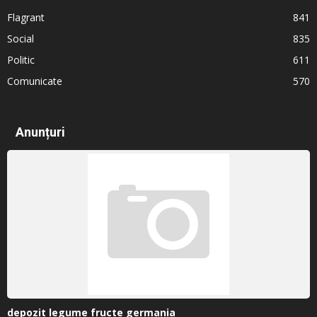
Flagrant
841
Social
835
Politic
611
Comunicate
570
Anunțuri
depozit legume fructe germania