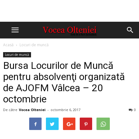
Acasă
Locuri de muncă
Locuri de muncă
Bursa Locurilor de Muncă
pentru absolvenţi organizată
de AJOFM Vâlcea – 20
octombrie
De către
Vocea Olteniei
-
octombrie 6, 2017
0