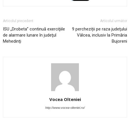
Articolul precedent
Articolul următor
ISU „Drobeta” continuă exerciţiile
9 percheziții pe raza judeţului
de alarmare lunare în judeţul
Vâlcea, inclusiv la Primăria
Mehedinţi
Bujoreni
Vocea Olteniei
http://www.vocea-olteniei.ro/