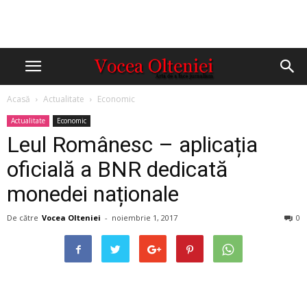
Acasă
Actualitate
Economic
Actualitate
Economic
Leul Românesc – aplicația
oficială a BNR dedicată
monedei naționale
De către
Vocea Olteniei
-
noiembrie 1, 2017
0