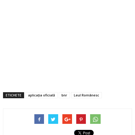
ETICHETE
aplicația oficială
bnr
Leul Românesc