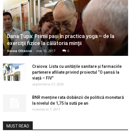
Dana Ţupa: Primii paşi în practica yoga – de la
exerciţii fizice la călătoria minţii
Vocea Olteniei
-
mai 10, 2017
0
Craiova: Lista cu unitățile sanitare și farmaciile
partenere afiliate privind proiectul “O șansă la
viață – FIV”
septembrie 27, 2020
BNR menține rata dobânzii de politică monetară
la nivelul de 1,75 la sută pe an
noiembrie 7, 2017
MUST READ