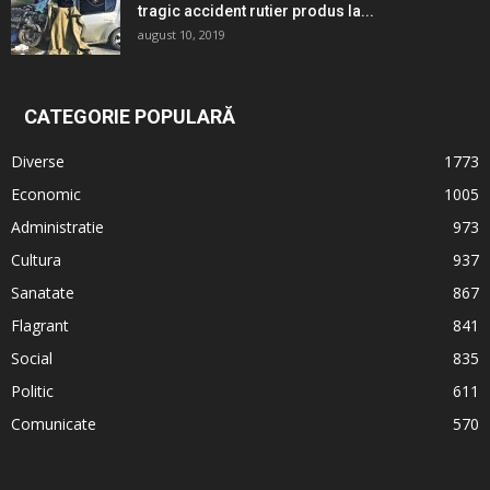
tragic accident rutier produs la...
august 10, 2019
CATEGORIE POPULARĂ
Diverse
1773
Economic
1005
Administratie
973
Cultura
937
Sanatate
867
Flagrant
841
Social
835
Politic
611
Comunicate
570