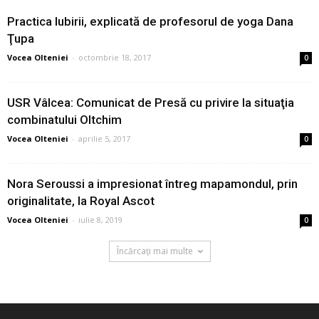
Practica Iubirii, explicată de profesorul de yoga Dana
Ţupa
Vocea Olteniei
-
octombrie 18, 2017
0
USR Vâlcea: Comunicat de Presă cu privire la situaţia
combinatului Oltchim
Vocea Olteniei
-
aprilie 5, 2017
0
Nora Seroussi a impresionat întreg mapamondul, prin
originalitate, la Royal Ascot
Vocea Olteniei
-
iulie 8, 2019
0
Încărcați mai multe