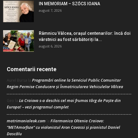
IN MEMORIAM – SZŐCS IOANA
august 7, 2026
Râmnicu Vâlcea, orașul centenarilor: încă doi
vârstnici au fost sărbătoriți la...
august 6, 2026
Comentarii recente
Programări online la Serviciul Public Comunitar
Aurel Bursa
la
Regim Permise Conducere şi Înmatricularea Vehiculelor Vâlcea
La Craiova s-a deschis cel mai frumos târg de Paște din
Geo
la
Europa! – vezi programul complet
matrimonialeok.com
Filarmonica Oltenia Craiova:
la
“METAmorfoze” cu violonistul Aron Cavassi și pianistul Daniel
Dascălu