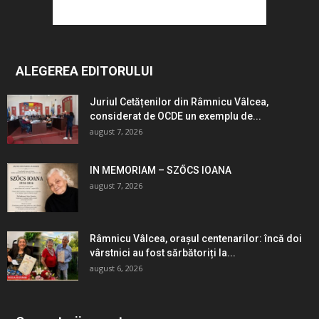
ALEGEREA EDITORULUI
Juriul Cetățenilor din Râmnicu Vâlcea,
considerat de OCDE un exemplu de...
august 7, 2026
IN MEMORIAM – SZŐCS IOANA
august 7, 2026
Râmnicu Vâlcea, orașul centenarilor: încă doi
vârstnici au fost sărbătoriți la...
august 6, 2026