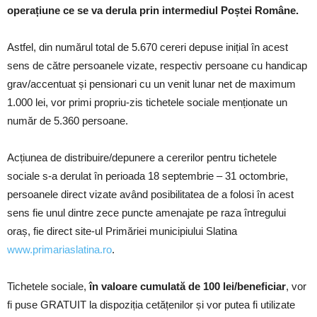
operațiune ce se va derula prin intermediul Poștei Române.
Astfel, din numărul total de 5.670 cereri depuse inițial în acest
sens de către persoanele vizate, respectiv persoane cu handicap
grav/accentuat și pensionari cu un venit lunar net de maximum
1.000 lei, vor primi propriu-zis tichetele sociale menționate un
număr de 5.360 persoane.
Acțiunea de distribuire/depunere a cererilor pentru tichetele
sociale s-a derulat în perioada 18 septembrie – 31 octombrie,
persoanele direct vizate având posibilitatea de a folosi în acest
sens fie unul dintre zece puncte amenajate pe raza întregului
oraș, fie direct site-ul Primăriei municipiului Slatina
www.primariaslatina.ro
.
Tichetele sociale,
în valoare cumulată de 100 lei/beneficiar
, vor
fi puse GRATUIT la dispoziția cetățenilor și vor putea fi utilizate