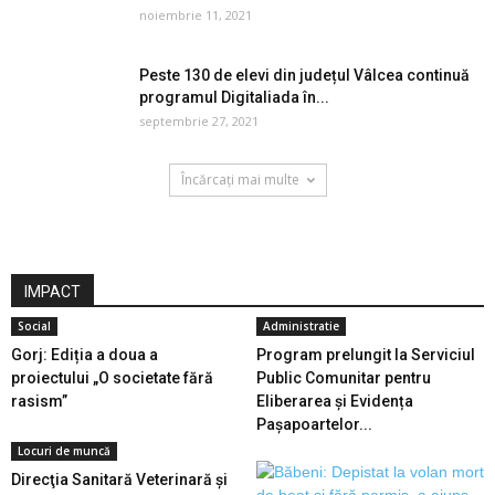
noiembrie 11, 2021
Peste 130 de elevi din județul Vâlcea continuă
programul Digitaliada în...
septembrie 27, 2021
Încărcați mai multe
IMPACT
Social
Administratie
Gorj: Ediția a doua a
Program prelungit la Serviciul
proiectului „O societate fără
Public Comunitar pentru
rasism”
Eliberarea și Evidența
Pașapoartelor...
Locuri de muncă
Direcţia Sanitară Veterinară şi