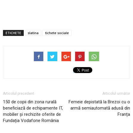
ETICHETE
slatina
tichete sociale
Articolul precedent
Articolul următor
150 de copii din zona rurală
Femeie depistată la Brezoi cu o
beneficiază de echipamente IT,
armă semiautomată adusă din
mobilier și rechizite oferite de
Franța
Fundația Vodafone România