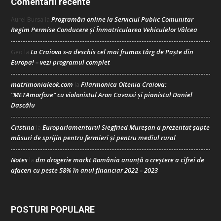
Comentarii recente
Programări online la Serviciul Public Comunitar
Aurel Bursa
la
Regim Permise Conducere şi Înmatricularea Vehiculelor Vâlcea
La Craiova s-a deschis cel mai frumos târg de Paște din
Geo
la
Europa! – vezi programul complet
matrimonialeok.com
Filarmonica Oltenia Craiova:
la
“METAmorfoze” cu violonistul Aron Cavassi și pianistul Daniel
Dascălu
Cristina
Europarlamentarul Siegfried Mureșan a prezentat șapte
la
măsuri de sprijin pentru fermieri și pentru mediul rural
Notes
dm drogerie markt România anunță o creștere a cifrei de
la
afaceri cu peste 58% în anul financiar 2022 – 2023
POSTURI POPULARE