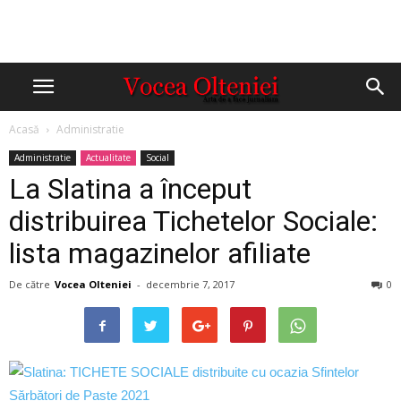
Acasă
Administratie
Administratie
Actualitate
Social
La Slatina a început
distribuirea Tichetelor Sociale:
lista magazinelor afiliate
De către
Vocea Olteniei
-
decembrie 7, 2017
0