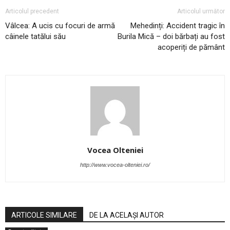
Articolul precedent
Articolul următor
Vâlcea: A ucis cu focuri de armă
Mehedinți: Accident tragic în
câinele tatălui său
Burila Mică – doi bărbați au fost
acoperiți de pământ
Vocea Olteniei
http://www.vocea-olteniei.ro/
ARTICOLE SIMILARE
DE LA ACELAȘI AUTOR