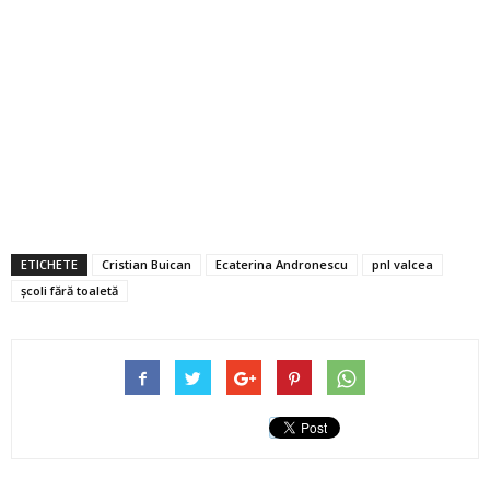
ETICHETE
Cristian Buican
Ecaterina Andronescu
pnl valcea
școli fără toaletă