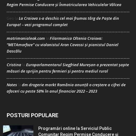
Regim Permise Conducere şi Înmatricularea Vehiculelor Vâlcea
La Craiova s-a deschis cel mai frumos târg de Paște din
Geo
la
Europa! – vezi programul complet
matrimonialeok.com
Filarmonica Oltenia Craiova:
la
“METAmorfoze” cu violonistul Aron Cavassi și pianistul Daniel
Dascălu
Cristina
Europarlamentarul Siegfried Mureșan a prezentat șapte
la
măsuri de sprijin pentru fermieri și pentru mediul rural
Notes
dm drogerie markt România anunță o creștere a cifrei de
la
afaceri cu peste 58% în anul financiar 2022 – 2023
POSTURI POPULARE
Programări online la Serviciul Public
Comunitar Regim Permise Conducere şi