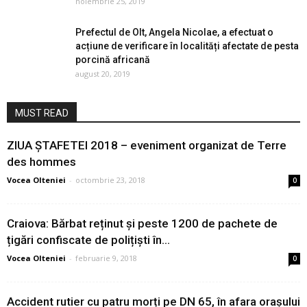
noiembrie 25, 2019
Prefectul de Olt, Angela Nicolae, a efectuat o
acțiune de verificare în localități afectate de pesta
porcină africană
august 20, 2019
MUST READ
ZIUA ȘTAFETEI 2018 – eveniment organizat de Terre
des hommes
Vocea Olteniei
-
octombrie 23, 2018
0
Craiova: Bărbat reținut și peste 1200 de pachete de
țigări confiscate de polițiști în...
Vocea Olteniei
-
februarie 9, 2018
0
Accident rutier cu patru morți pe DN 65, în afara orașului