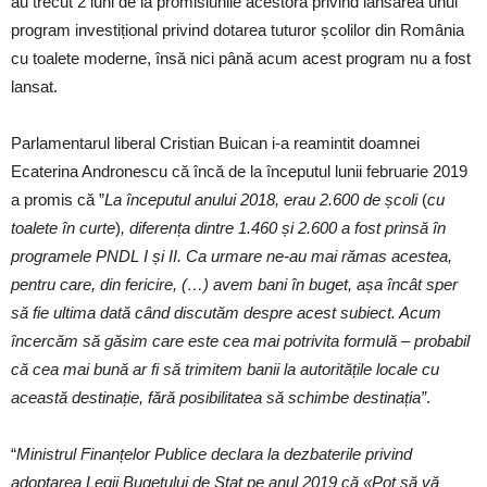
au trecut 2 luni de la promisiunile acestora privind lansarea unui
program investițional privind dotarea tuturor școlilor din România
cu toalete moderne, însă nici până acum acest program nu a fost
lansat.
Parlamentarul liberal Cristian Buican i-a reamintit doamnei
Ecaterina Andronescu că încă de la începutul lunii februarie 2019
a promis că ”
La începutul anului 2018, erau 2.600 de școli
(
cu
toalete în curte
)
, diferența dintre 1.460 și 2.600 a fost prinsă în
programele PNDL I și II. Ca urmare ne-au mai rămas acestea,
pentru care, din fericire, (…) avem bani în buget, așa încât sper
să fie ultima dată când discutăm despre acest subiect. Acum
încercăm să găsim care este cea mai potrivita formulă – probabil
că cea mai bună ar fi să trimitem banii la autoritățile locale cu
această destinație, fără posibilitatea să schimbe destinația”
.
“
Ministrul Finanțelor Publice declara la dezbaterile privind
adoptarea Legii Bugetului de Stat pe anul 2019 că «Pot să vă