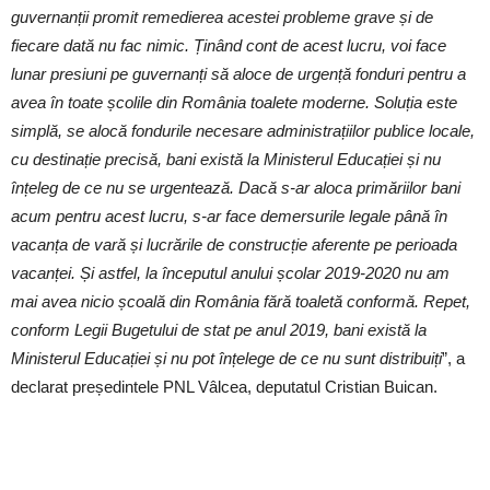
guvernanții promit remedierea acestei probleme grave și de
fiecare dată nu fac nimic. Ținând cont de acest lucru, voi face
lunar presiuni pe guvernanți să aloce de urgență fonduri pentru a
avea în toate școlile din România toalete moderne. Soluția este
simplă, se alocă fondurile necesare administrațiilor publice locale,
cu destinație precisă, bani există la Ministerul Educației și nu
înțeleg de ce nu se urgentează. Dacă s-ar aloca primăriilor bani
acum pentru acest lucru, s-ar face demersurile legale până în
vacanța de vară și lucrările de construcție aferente pe perioada
vacanței. Și astfel, la începutul anului școlar 2019-2020 nu am
mai avea nicio școală din România fără toaletă conformă. Repet,
conform Legii Bugetului de stat pe anul 2019, bani există la
Ministerul Educației și nu pot înțelege de ce nu sunt distribuiți
”, a
declarat președintele PNL Vâlcea, deputatul Cristian Buican.