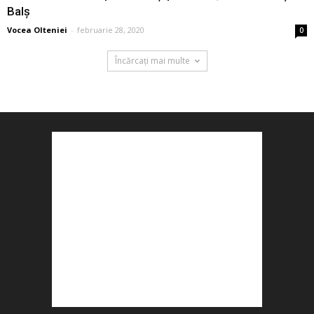
Balş
Vocea Olteniei
-
februarie 28, 2020
0
Încărcați mai multe