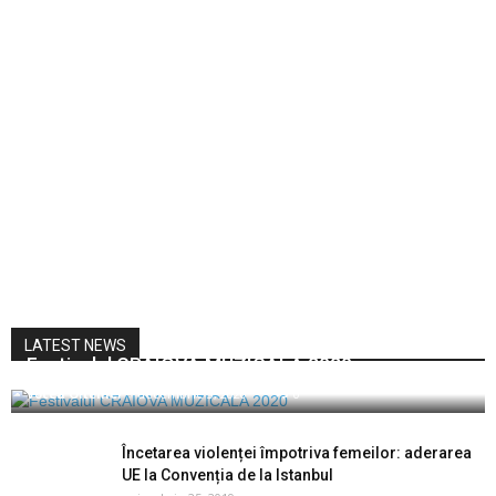
LATEST NEWS
Festivalul CRAIOVA MUZICALĂ 2020
Vocea Olteniei
-
decembrie 3, 2020
0
Încetarea violenței împotriva femeilor: aderarea
UE la Convenția de la Istanbul