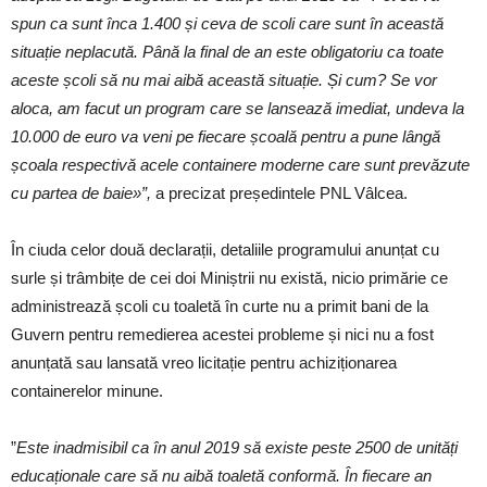
spun ca sunt înca 1.400 și ceva de scoli care sunt în această
situație neplacută. Până la final de an este obligatoriu ca toate
aceste școli să nu mai aibă această situație. Și cum? Se vor
aloca, am facut un program care se lansează imediat, undeva la
10.000 de euro va veni pe fiecare școală pentru a pune lângă
școala respectivă acele containere moderne care sunt prevăzute
cu partea de baie»”,
a precizat președintele PNL Vâlcea.
În ciuda celor două declarații, detaliile programului anunțat cu
surle și trâmbițe de cei doi Miniștrii nu există, nicio primărie ce
administrează școli cu toaletă în curte nu a primit bani de la
Guvern pentru remedierea acestei probleme și nici nu a fost
anunțată sau lansată vreo licitație pentru achiziționarea
containerelor minune.
”
Este inadmisibil ca în anul 2019 să existe peste 2500 de unități
educaționale care să nu aibă toaletă conformă. În fiecare an