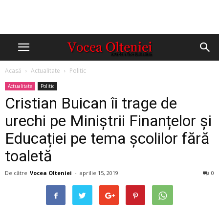
Acasă
Actualitate
Politic
Actualitate
Politic
Cristian Buican îi trage de
urechi pe Miniștrii Finanțelor și
Educației pe tema școlilor fără
toaletă
De către
Vocea Olteniei
-
aprilie 15, 2019
0