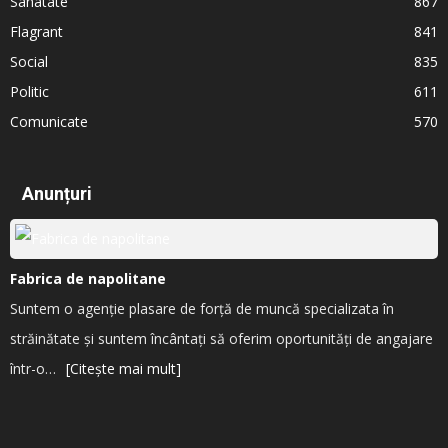
Sanatate
867
Flagrant
841
Social
835
Politic
611
Comunicate
570
Anunțuri
Fabrica de napolitane
Suntem o agenție plasare de forță de muncă specializata în
străinătate și suntem încântați să oferim oportunități de angajare
într-o…
[Citește mai mult]