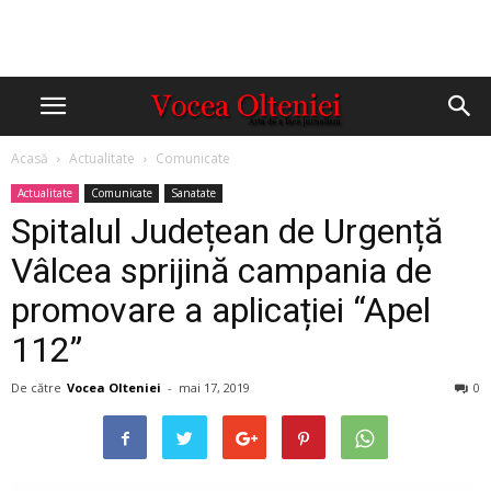
Acasă
Actualitate
Comunicate
Actualitate
Comunicate
Sanatate
Spitalul Județean de Urgență
Vâlcea sprijină campania de
promovare a aplicației “Apel
112”
De către
Vocea Olteniei
-
mai 17, 2019
0