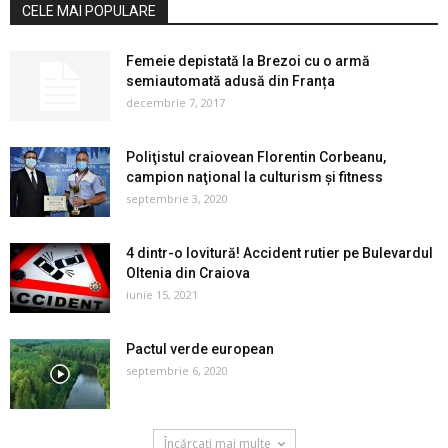
CELE MAI POPULARE
Femeie depistată la Brezoi cu o armă
semiautomată adusă din Franța
decembrie 7, 2017
Poliţistul craiovean Florentin Corbeanu,
campion naţional la culturism şi fitness
septembrie 3, 2020
4 dintr-o lovitură! Accident rutier pe Bulevardul
Oltenia din Craiova
iunie 15, 2021
Pactul verde european
septembrie 6, 2020
Încărcați mai multe