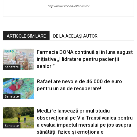
http://www.vocea-olteniei.ro/
ARTICOLE SIMILARE
DE LA ACELAȘI AUTOR
Farmacia DONA continuă și în luna august
inițiativa „Hidratare pentru pacienții
seniori”
Sanatate
Rafael are nevoie de 46.000 de euro
pentru un an de recuperare!
Sanatate
MedLife lansează primul studiu
observațional pe Via Transilvanica pentru
a evalua impactul mersului pe jos asupra
Sanatate
sănătății fizice și emoționale