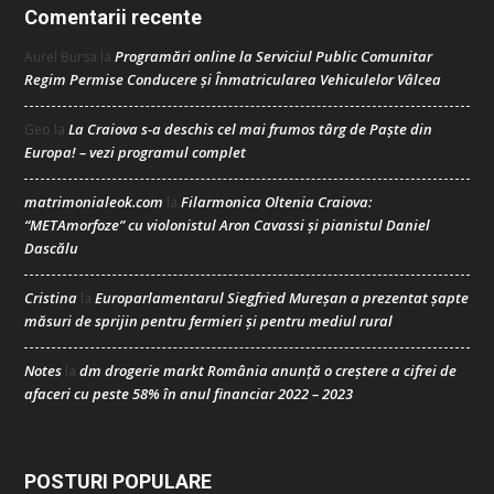
Comentarii recente
Programări online la Serviciul Public Comunitar
Aurel Bursa
la
Regim Permise Conducere şi Înmatricularea Vehiculelor Vâlcea
La Craiova s-a deschis cel mai frumos târg de Paște din
Geo
la
Europa! – vezi programul complet
matrimonialeok.com
Filarmonica Oltenia Craiova:
la
“METAmorfoze” cu violonistul Aron Cavassi și pianistul Daniel
Dascălu
Cristina
Europarlamentarul Siegfried Mureșan a prezentat șapte
la
măsuri de sprijin pentru fermieri și pentru mediul rural
Notes
dm drogerie markt România anunță o creștere a cifrei de
la
afaceri cu peste 58% în anul financiar 2022 – 2023
POSTURI POPULARE