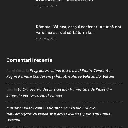
august 7, 2026
Râmnicu Vâlcea, orașul centenarilor: încă doi
vârstnici au fost sărbătoriți la...
august 6, 2026
Comentarii recente
Programări online la Serviciul Public Comunitar
Aurel Bursa
la
Regim Permise Conducere şi Înmatricularea Vehiculelor Vâlcea
La Craiova s-a deschis cel mai frumos târg de Paște din
Geo
la
Europa! – vezi programul complet
matrimonialeok.com
Filarmonica Oltenia Craiova:
la
“METAmorfoze” cu violonistul Aron Cavassi și pianistul Daniel
Dascălu