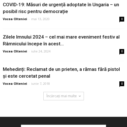
COVID-19: Măsuri de urgență adoptate în Ungaria – un
posibil risc pentru democrație
Vocea Olteniei
-
mai 13, 2020
0
Zilele Imnului 2024 – cel mai mare eveniment festiv al
Râmnicului începe în acest...
Vocea Olteniei
-
iulie 24, 2024
0
Mehedinți: Reclamat de un prieten, a rămas fără pistol
și este cercetat penal
Vocea Olteniei
-
iunie 7, 2018
0
Încărcați mai multe