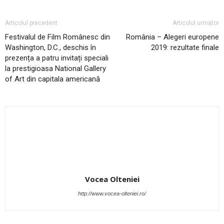
Articolul precedent
Articolul următor
Festivalul de Film Românesc din
România – Alegeri europene
Washington, D.C., deschis în
2019: rezultate finale
prezența a patru invitați speciali
la prestigioasa National Gallery
of Art din capitala americană
Vocea Olteniei
http://www.vocea-olteniei.ro/