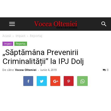
Acasă
Impact
Reportaj
Impact
Reportaj
„Săptămâna Prevenirii
Criminalității” la IPJ Dolj
De către
Vocea Olteniei
-
iunie 4, 2019
0