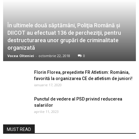
În ultimele două săptămâni, Poliţia Română și
DIICOT au efectuat 136 de percheziţii, pentru
destructurarea unor grupări de criminalitate
organizată
Vocea Olteniei
-
octombrie 22, 2018
0
Florin Florea, președinte FR Atletism: România,
favorită la organizarea CE de atletism de juniori!
ianuarie 17, 2020
Punctul de vedere al PSD privind reducerea
salariilor
aprilie 11, 2023
MUST READ