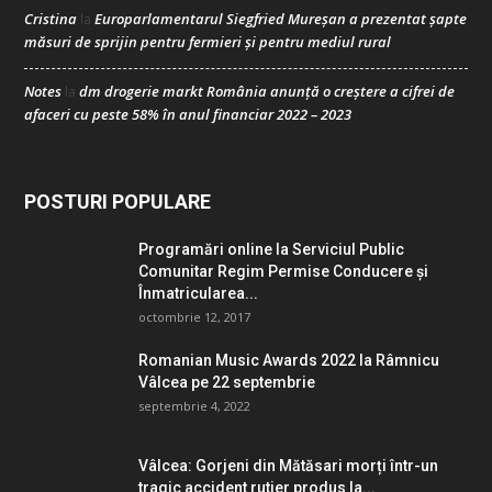
Cristina
Europarlamentarul Siegfried Mureșan a prezentat șapte
la
măsuri de sprijin pentru fermieri și pentru mediul rural
Notes
dm drogerie markt România anunță o creștere a cifrei de
la
afaceri cu peste 58% în anul financiar 2022 – 2023
POSTURI POPULARE
Programări online la Serviciul Public
Comunitar Regim Permise Conducere şi
Înmatricularea...
octombrie 12, 2017
Romanian Music Awards 2022 la Râmnicu
Vâlcea pe 22 septembrie
septembrie 4, 2022
Vâlcea: Gorjeni din Mătăsari morți într-un
tragic accident rutier produs la...