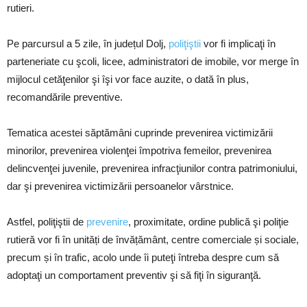
rutieri.
Pe parcursul a 5 zile, în județul Dolj,
poliţiştii
vor fi implicaţi în
parteneriate cu şcoli, licee, administratori de imobile, vor merge în
mijlocul cetăţenilor şi îşi vor face auzite, o dată în plus,
recomandările preventive.
Tematica acestei săptămâni cuprinde prevenirea victimizării
minorilor, prevenirea violenţei împotriva femeilor, prevenirea
delincvenţei juvenile, prevenirea infracţiunilor contra patrimoniului,
dar şi prevenirea victimizării persoanelor vârstnice.
Astfel, poliţiştii de
prevenire
, proximitate, ordine publică şi poliţie
rutieră vor fi în unități de învățământ, centre comerciale și sociale,
precum și în trafic, acolo unde îi puteţi întreba despre cum să
adoptaţi un comportament preventiv şi să fiţi în siguranţă.