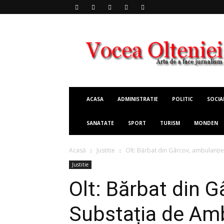
Vocea
Olteniei
ACASA
ADMINISTRATIE
POLITIC
SOCIA
SANATATE
SPORT
TURISM
MONDEN
Acasă
Justitie
Olt: Bărbat din Gârcov, ambulanție
Justitie
Olt: Bărbat din G
Substația de Amb