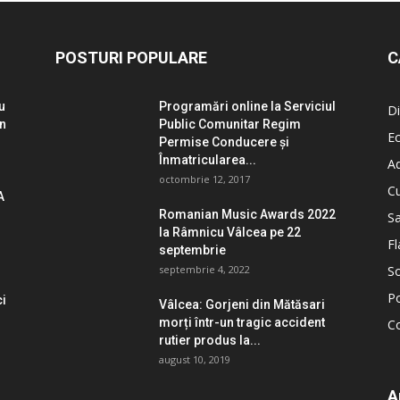
POSTURI POPULARE
C
u
Programări online la Serviciul
Di
un
Public Comunitar Regim
E
Permise Conducere şi
Înmatricularea...
Ad
octombrie 12, 2017
Cu
A
Romanian Music Awards 2022
S
la Râmnicu Vâlcea pe 22
Fl
septembrie
septembrie 4, 2022
So
Po
ci
Vâlcea: Gorjeni din Mătăsari
morți într-un tragic accident
C
rutier produs la...
august 10, 2019
A