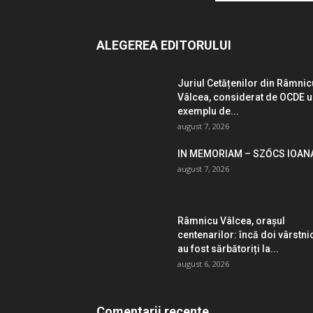
ALEGEREA EDITORULUI
Juriul Cetățenilor din Râmnic
Vâlcea, considerat de OCDE 
exemplu de...
august 7, 2026
IN MEMORIAM – SZŐCS IOAN
august 7, 2026
Râmnicu Vâlcea, orașul
centenarilor: încă doi vârstni
au fost sărbătoriți la...
august 6, 2026
Comentarii recente