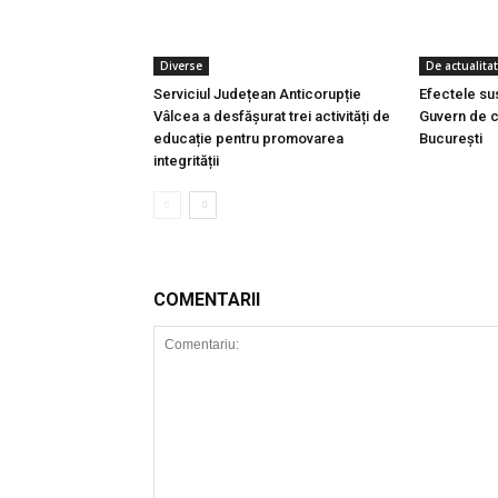
Diverse
De actualita
Serviciul Județean Anticorupție
Efectele su
Vâlcea a desfășurat trei activități de
Guvern de c
educație pentru promovarea
București
integrității
COMENTARII