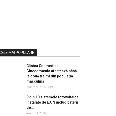
CELE MAI POPULARE
Clinica Cosmedica:
Ginecomastia afectează până
la două treimi din populația
masculină
noiembrie 13, 2019
9 din 10 sistemele fotovoltaice
instalate de E.ON includ baterii
de...
august 3, 2026