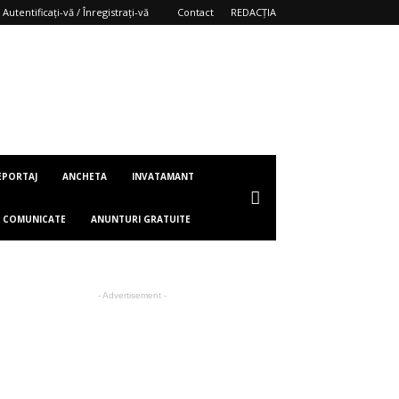
Autentificați-vă / Înregistrați-vă
Contact
REDACȚIA
EPORTAJ
ANCHETA
INVATAMANT
COMUNICATE
ANUNTURI GRATUITE
- Advertisement -