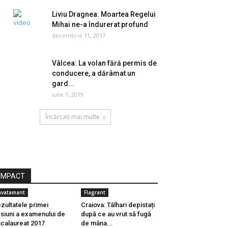
Liviu Dragnea: Moartea Regelui
Mihai ne-a îndurerat profund
decembrie 11, 2017
Vâlcea: La volan fără permis de
conducere, a dărâmat un
gard...
iulie 1, 2019
Încărcați mai multe
IMPACT
nvatamant
Flagrant
zultatele primei
Craiova: Tâlhari depistați
siuni a examenului de
după ce au vrut să fugă
calaureat 2017
de mâna...