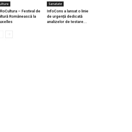
ultura
Sanatate
RoCultura – Festival de
InfoCons a lansat o linie
ltură Românească la
de urgență dedicată
uxelles
analizelor de testare...