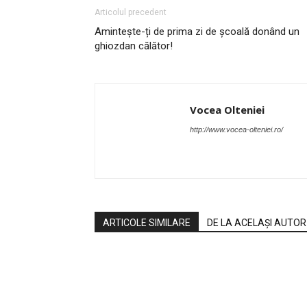
Articolul precedent
Amintește-ți de prima zi de școală donând un
ghiozdan călător!
Vocea Olteniei
http://www.vocea-olteniei.ro/
ARTICOLE SIMILARE
DE LA ACELAȘI AUTOR