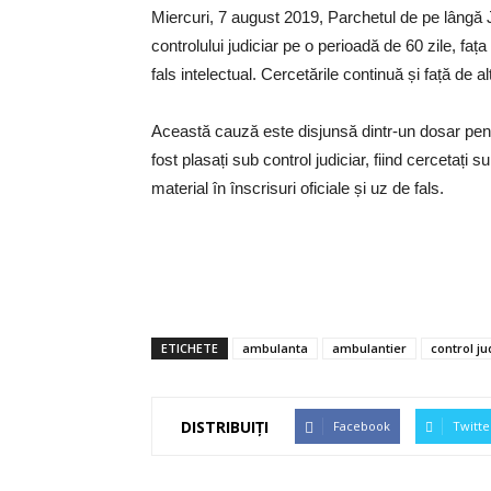
Miercuri, 7 august 2019, Parchetul de pe lângă
controlului judiciar pe o perioadă de 60 zile, fața
fals intelectual. Cercetările continuă și față de a
Această cauză este disjunsă dintr-un dosar pena
fost plasați sub control judiciar, fiind cercetați s
material în înscrisuri oficiale și uz de fals.
ETICHETE
ambulanta
ambulantier
control ju
DISTRIBUIȚI
Facebook
Twitte