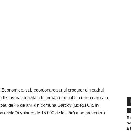
tății Economice, sub coordonarea unui procuror din cadrul
 desfășurat activități de urmărire penală în urma cărora a
rbat, de 46 de ani, din comuna Gârcov, județul Olt, în
I
 salariale în valoare de 15.000 de lei, fără a se prezenta la
Re
se
Ba