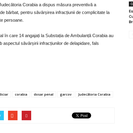
C
 Judecătoria Corabia a dispus măsura preventivă a
Eu
 de bărbat, pentru săvârșirea infracțiunii de complicitate la
Cu
lte persoane.
Br
l în care 14 angajați la Substația de Ambulanță Corabia au
ub aspectul săvârșirii infracțiunilor de delapidare, fals
diciar
corabia
dosar penal
garcov
Judecătoria Corabia
r