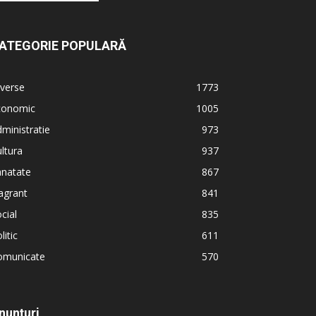
ATEGORIE POPULARĂ
verse
1773
conomic
1005
ministratie
973
ltura
937
anatate
867
agrant
841
cial
835
litic
611
omunicate
570
nunțuri