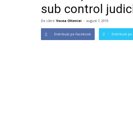
sub control judic
De către
Vocea Olteniei
-
august 7, 2019
Distribuiți pe Facebook
Distribuiți pe