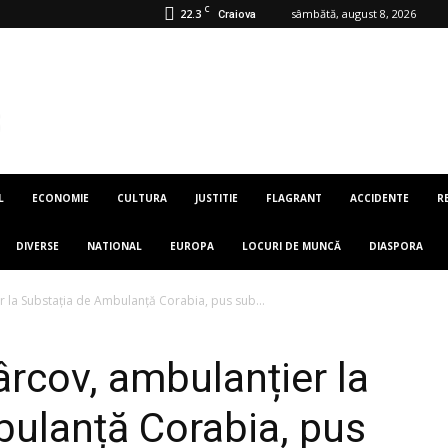
C
22.3
sâmbătă, august 8, 2026
Craiova
L
ECONOMIE
CULTURA
JUSTITIE
FLAGRANT
ACCIDENTE
R
DIVERSE
NATIONAL
EUROPA
LOCURI DE MUNCĂ
DIASPORA
r la Substația de Ambulanță Corabia, pus sub...
ârcov, ambulanțier la
ulanță Corabia, pus