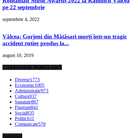
Romanian Music Awards 2022 la Râmnicu Vâlcea
pe 22 septembrie
septembrie 4, 2022
Vâlcea: Gorjeni din Mătăsari morți într-un tragic
accident rutier produs la...
august 10, 2019
CATEGORIE POPULARĂ
Diverse
1773
Economic
1005
Administratie
973
Cultura
937
Sanatate
867
Flagrant
841
Social
835
Politic
611
Comunicate
570
Anunțuri