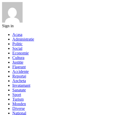
Sign in
Acasa
Administratie
Politic
Social
Economie
Cultura
Justitie
Flagrant
Accidente
Reportaj
Ancheta
Invatamant
Sanatate
Sport
Turism
Monden
Diverse
National