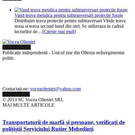
Vand teava metalica pentru subtranversari protectie foraje
Distribuim teava protectie pentru subtraversari Vinde teava
noua si teava second hand din otel. Se utilizeaza in cadrul
lucrarilor de…
[Citește mai mult]
DESPRE NOI
Publicație independentă - Unicul ziar din Oltenia neînregimentat
politic.
Contactați-ne:
voceaolteniei@yahoo.com
URMAȚI-NE
© 2013 SC Vocea Olteniei SRL
MAI MULTE ARTICOLE
Transportatorii de marfă și persoane, verificați de
polițiștii Serviciului Rutier Mehedinți