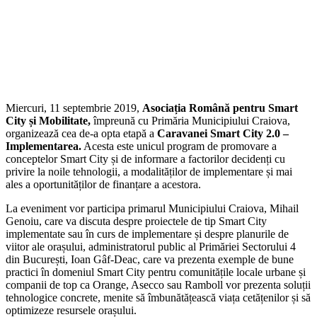
Miercuri, 11 septembrie 2019,
Asociația Română pentru Smart
City și Mobilitate,
împreună cu Primăria Municipiului Craiova,
organizează cea de-a opta etapă a
Caravanei Smart City 2.0 –
Implementarea.
Acesta este unicul program de promovare a
conceptelor Smart City și de informare a factorilor decidenți cu
privire la noile tehnologii, a modalităților de implementare și mai
ales a oportunităților de finanțare a acestora.
La eveniment vor participa primarul Municipiului Craiova, Mihail
Genoiu, care va discuta despre proiectele de tip Smart City
implementate sau în curs de implementare și despre planurile de
viitor ale orașului, administratorul public al Primăriei Sectorului 4
din București, Ioan Gâf-Deac, care va prezenta exemple de bune
practici în domeniul Smart City pentru comunitățile locale urbane și
companii de top ca Orange, Asecco sau Ramboll vor prezenta soluții
tehnologice concrete, menite să îmbunătățească viața cetățenilor și să
optimizeze resursele orașului.