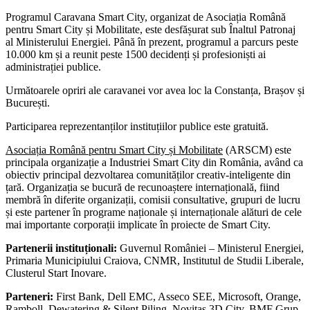
Programul Caravana Smart City, organizat de Asociația Română
pentru Smart City și Mobilitate, este desfășurat sub Înaltul Patronaj
al Ministerului Energiei. Până în prezent, programul a parcurs peste
10.000 km și a reunit peste 1500 decidenți și profesioniști ai
administrației publice.
Următoarele opriri ale caravanei vor avea loc la Constanța, Brașov și
București.
Participarea reprezentanților instituțiilor publice este gratuită.
Asociaț
ia Rom
ână pentru Smart City și Mobilitate
(ARSCM) este
principala organizație a Industriei Smart City din România, având ca
obiectiv principal dezvoltarea comunităților creativ-inteligente din
țară. Organizația se bucură de recunoaștere internațională, fiind
membră în diferite organizații, comisii consultative, grupuri de lucru
și este partener în programe naționale și internaționale alături de cele
mai importante corporații implicate în proiecte de Smart City.
Partenerii instituționali:
Guvernul României – Ministerul Energiei,
Primaria Municipiului Craiova, CNMR, Institutul de Studii Liberale,
Clusterul Start Inovare.
Parteneri:
First Bank, Dell EMC, Asseco SEE, Microsoft, Orange,
Ramboll, Dewatering & Silent Piling, Novitas 3D City, BMF Grup,