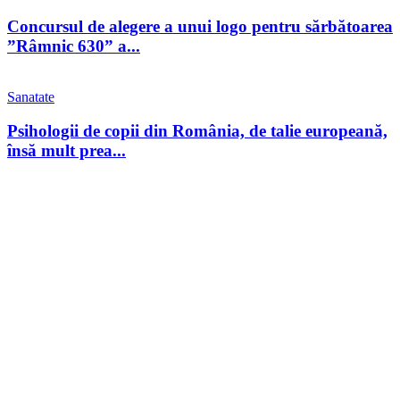
Concursul de alegere a unui logo pentru sărbătoarea
”Râmnic 630” a...
Sanatate
Psihologii de copii din România, de talie europeană,
însă mult prea...