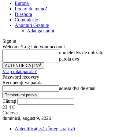
Europa
Locuri de muncă
Diaspora
Comunicate
Anunturi Gratuite
Adauga anunt
Sign in
Welcome!
Log into your account
numele dvs de utilizator
parola dvs
V-ați uitat parola?
Password recovery
Recuperați-vă parola
adresa dvs de email
Căutați
23.4
C
Craiova
duminică, august 9, 2026
Autentificați-vă / Înregistrați-vă