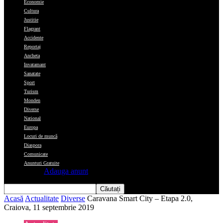
Economie
Cultura
Justitie
Flagrant
Accidente
Reportaj
Ancheta
Invatamant
Sanatate
Sport
Turism
Monden
Diverse
National
Europa
Locuri de muncă
Diaspora
Comunicate
Anunturi Gratuite
Adauga anunt
Acasă
Actualitate
Diverse
Caravana Smart City – Etapa 2.0,
Craiova, 11 septembrie 2019