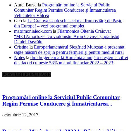
Aurel Bursa
la
Programări online la Serviciul Public
Comunitar Regim Permise Conducere şi Înmatricularea
Vehiculelor Vâlcea
Geo
la
La Craiova s-a deschis cel mai frumos târg de Paște
din Europa! – vezi programul complet
matrimonialeok.com
la
Filarmonica Oltenia Craiova:
“METAmorfoze” cu violonistul Aron Cavassi și pianistul
Daniel Dascălu
Cristina
la
Europarlamentarul Siegfried Mureșan a prezentat
șapte măsuri de sprijin pentru fermieri și pentru mediul rural
Notes
la
dm drogerie markt România anunță o creștere a cifrei
de afaceri cu peste 58% în anul financiar 2022 – 2023
POSTURI POPULARE
Programări online la Serviciul Public Comunitar
Regim Permise Conducere şi Înmatricularea...
octombrie 12, 2017