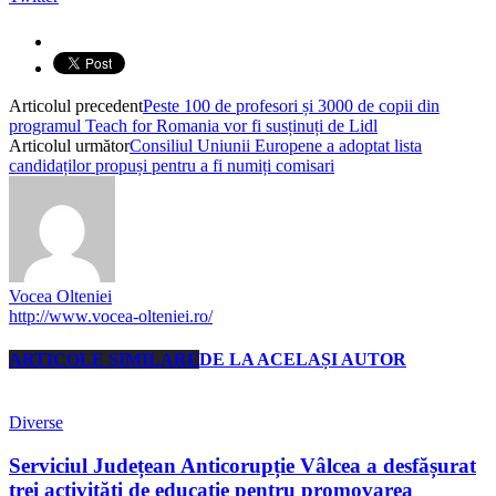
Articolul precedent
Peste 100 de profesori și 3000 de copii din
programul Teach for Romania vor fi susținuți de Lidl
Articolul următor
Consiliul Uniunii Europene a adoptat lista
candidaților propuși pentru a fi numiți comisari
Vocea Olteniei
http://www.vocea-olteniei.ro/
ARTICOLE SIMILARE
DE LA ACELAȘI AUTOR
Diverse
Serviciul Județean Anticorupție Vâlcea a desfășurat
trei activități de educație pentru promovarea