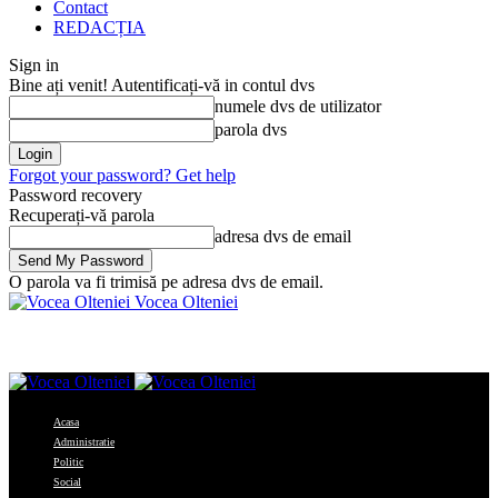
Contact
REDACȚIA
Sign in
Bine ați venit! Autentificați-vă in contul dvs
numele dvs de utilizator
parola dvs
Forgot your password? Get help
Password recovery
Recuperați-vă parola
adresa dvs de email
O parola va fi trimisă pe adresa dvs de email.
Vocea Olteniei
Acasa
Administratie
Politic
Social