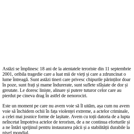
Astăzi se împlinesc 18 ani de la atentatele teroriste din 11 septembrie
2001, oribila tragedie care a luat mii de vieți și care a zdruncinat o
lume întreagă. Sunt astăzi tineri care privesc chipurile părinților doar
în poze, sunt frați și mame îndurerate, sunt suflete sfâșiate de dor și
greutate. Le doresc liniște, alinare și putere tuturor celor care au
pierdut pe cineva drag în astfel de nenorociri.
Este un moment pe care nu avem voie să îl uităm, așa cum nu avem
voie să închidem ochii în fața violenței extreme, a actelor criminale,
a celei mai josnice forme de lașitate. Avem cu toții datoria de a lupta
neîncetat împotriva actelor de terorism, de a ne continua eforturile și
a ne întări sprijinul pentru instaurarea păcii și a stabilității durabile la
nivel mondial.