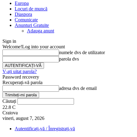
Europa
Locuri de muncă
Diaspora
Comunicate
Anunturi Gratuite
Adauga anunt
Sign in
Welcome!
Log into your account
numele dvs de utilizator
parola dvs
V-ați uitat parola?
Password recovery
Recuperați-vă parola
adresa dvs de email
Căutați
22.8
C
Craiova
vineri, august 7, 2026
Autentificați-vă / Înregistrați-vă