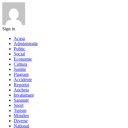
Sign in
Acasa
Administratie
Politic
Social
Economie
Cultura
Justitie
Flagrant
Accidente
Reportaj
Ancheta
Invatamant
Sanatate
Sport
Turism
Monden
Diverse
National