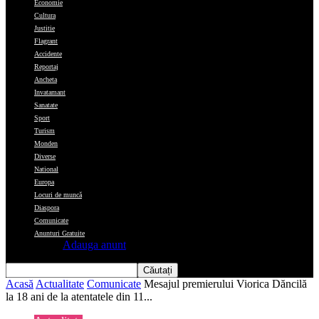
Economie
Cultura
Justitie
Flagrant
Accidente
Reportaj
Ancheta
Invatamant
Sanatate
Sport
Turism
Monden
Diverse
National
Europa
Locuri de muncă
Diaspora
Comunicate
Anunturi Gratuite
Adauga anunt
Acasă
Actualitate
Comunicate
Mesajul premierului Viorica Dăncilă
la 18 ani de la atentatele din 11...