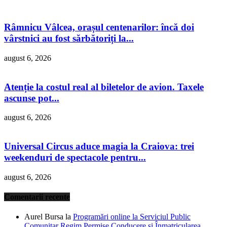
Râmnicu Vâlcea, orașul centenarilor: încă doi
vârstnici au fost sărbătoriți la...
august 6, 2026
Atenție la costul real al biletelor de avion. Taxele
ascunse pot...
august 6, 2026
Universal Circus aduce magia la Craiova: trei
weekenduri de spectacole pentru...
august 6, 2026
Comentarii recente
Aurel Bursa
la
Programări online la Serviciul Public
Comunitar Regim Permise Conducere şi Înmatricularea