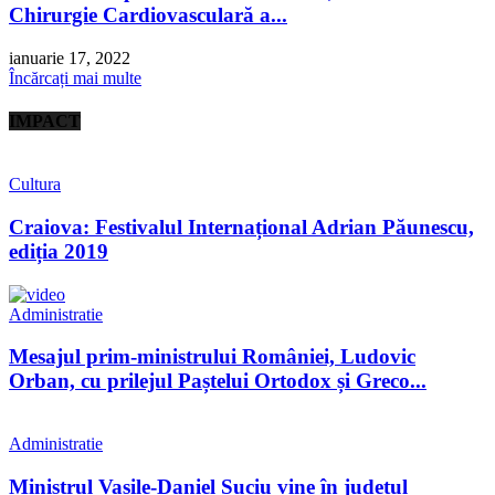
Chirurgie Cardiovasculară a...
ianuarie 17, 2022
Încărcați mai multe
IMPACT
Cultura
Craiova: Festivalul Internațional Adrian Păunescu,
ediția 2019
Administratie
Mesajul prim-ministrului României, Ludovic
Orban, cu prilejul Paștelui Ortodox și Greco...
Administratie
Ministrul Vasile-Daniel Suciu vine în județul