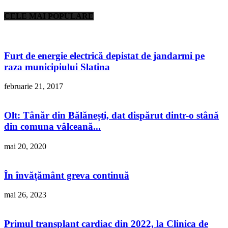
CELE MAI POPULARE
Furt de energie electrică depistat de jandarmi pe
raza municipiului Slatina
februarie 21, 2017
Olt: Tânăr din Bălănești, dat dispărut dintr-o stână
din comuna vâlceană...
mai 20, 2020
În învățământ greva continuă
mai 26, 2023
Primul transplant cardiac din 2022, la Clinica de