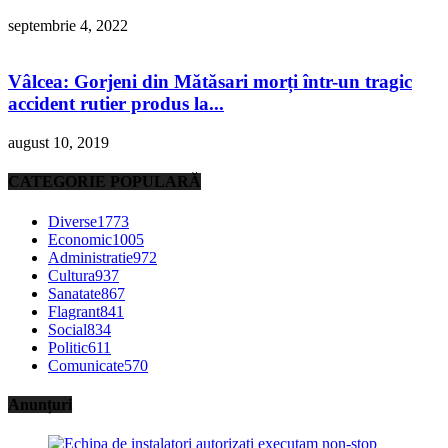
septembrie 4, 2022
Vâlcea: Gorjeni din Mătăsari morți într-un tragic
accident rutier produs la...
august 10, 2019
CATEGORIE POPULARĂ
Diverse
1773
Economic
1005
Administratie
972
Cultura
937
Sanatate
867
Flagrant
841
Social
834
Politic
611
Comunicate
570
Anunțuri