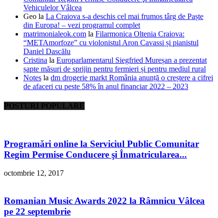
Vehiculelor Vâlcea
Geo
la
La Craiova s-a deschis cel mai frumos târg de Paște
din Europa! – vezi programul complet
matrimonialeok.com
la
Filarmonica Oltenia Craiova:
“METAmorfoze” cu violonistul Aron Cavassi și pianistul
Daniel Dascălu
Cristina
la
Europarlamentarul Siegfried Mureșan a prezentat
șapte măsuri de sprijin pentru fermieri și pentru mediul rural
Notes
la
dm drogerie markt România anunță o creștere a cifrei
de afaceri cu peste 58% în anul financiar 2022 – 2023
POSTURI POPULARE
Programări online la Serviciul Public Comunitar
Regim Permise Conducere şi Înmatricularea...
octombrie 12, 2017
Romanian Music Awards 2022 la Râmnicu Vâlcea
pe 22 septembrie