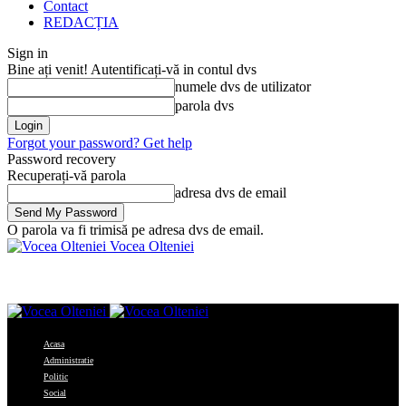
Contact
REDACȚIA
Sign in
Bine ați venit! Autentificați-vă in contul dvs
numele dvs de utilizator
parola dvs
Forgot your password? Get help
Password recovery
Recuperați-vă parola
adresa dvs de email
O parola va fi trimisă pe adresa dvs de email.
Vocea Olteniei
Acasa
Administratie
Politic
Social