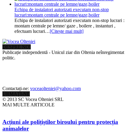
Echipa de instalatori autorizati executam non-stop
lucrari:montam centrale pe lemne/gaze,boiler
Echipa de instalatori autorizati executam non-stop lucrari :
montam centrale pe lemne/ gaze , boilere , instanturi ,
efectuam lucrari…
[Citește mai mult]
DESPRE NOI
Publicație independentă - Unicul ziar din Oltenia neînregimentat
politic.
Contactați-ne:
voceaolteniei@yahoo.com
URMAȚI-NE
© 2013 SC Vocea Olteniei SRL
MAI MULTE ARTICOLE
Acțiuni ale polițiștilor biroului pentru protecția
animalelor