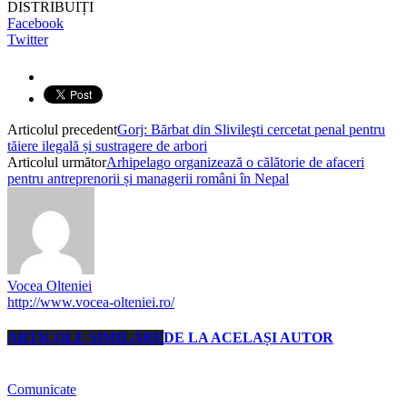
DISTRIBUIȚI
Facebook
Twitter
Articolul precedent
Gorj: Bărbat din Slivileşti cercetat penal pentru
tăiere ilegală și sustragere de arbori
Articolul următor
Arhipelago organizează o călătorie de afaceri
pentru antreprenorii și managerii români în Nepal
Vocea Olteniei
http://www.vocea-olteniei.ro/
ARTICOLE SIMILARE
DE LA ACELAȘI AUTOR
Comunicate