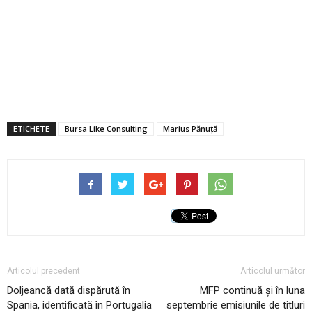
ETICHETE
Bursa Like Consulting
Marius Pănuță
Articolul precedent
Articolul următor
Doljeancă dată dispărută în
MFP continuă și în luna
Spania, identificată în Portugalia
septembrie emisiunile de titluri