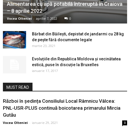
Alimentarea cu apă potabilă întreruptă în Craiova
– 8 aprilie 2022
Vocea Olteniei
-
aprilie 7, 2022
0
Bărbat din Băileşti, depistat de jandarmi cu 28 kg
de peşte fără documente legale
martie 23, 2021
Evoluțiile din Republica Moldova și vecinătatea
estică, puse în discuție la Bruxelles
ianuarie 17, 2017
MUST READ
Război în ședința Consiliului Local Râmnicu Vâlcea:
PNL-USR-PLUS continuă boicotarea primarului Mircia
Gutău
Vocea Olteniei
-
ianuarie 29, 2021
0