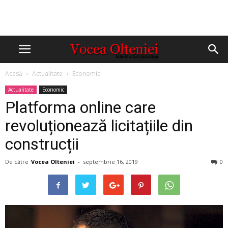
Acasă
Actualitate
Economic
Actualitate
Economic
Platforma online care
revoluționează licitațiile din
construcții
De către
Vocea Olteniei
-
septembrie 16, 2019
0