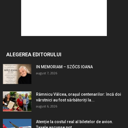
ALEGEREA EDITORULUI
IN MEMORIAM – SZŐCS IOANA
august 7, 2026
Râmnicu Vâlcea, orașul centenarilor: încă doi
vârstnici au fost sărbătoriți la...
august 6, 2026
Atenție la costul real al biletelor de avion.
Taxele ascunse pot...