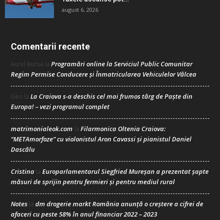
august 6, 2026
Comentarii recente
Programări online la Serviciul Public Comunitar
Aurel Bursa
la
Regim Permise Conducere şi Înmatricularea Vehiculelor Vâlcea
La Craiova s-a deschis cel mai frumos târg de Paște din
Geo
la
Europa! – vezi programul complet
matrimonialeok.com
Filarmonica Oltenia Craiova:
la
“METAmorfoze” cu violonistul Aron Cavassi și pianistul Daniel
Dascălu
Cristina
Europarlamentarul Siegfried Mureșan a prezentat șapte
la
măsuri de sprijin pentru fermieri și pentru mediul rural
Notes
dm drogerie markt România anunță o creștere a cifrei de
la
afaceri cu peste 58% în anul financiar 2022 – 2023